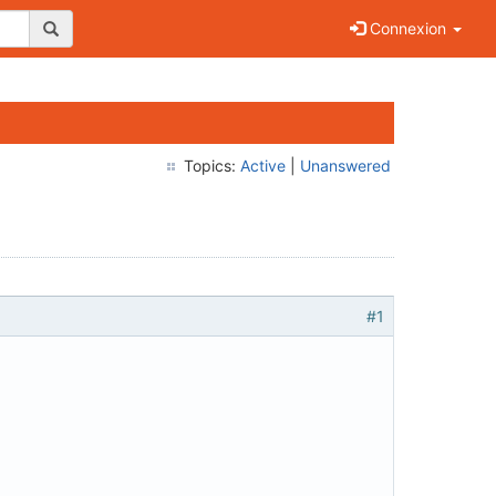
Connexion
Topics:
Active
|
Unanswered
#1