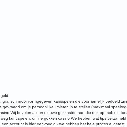
 geld
ke, grafisch mooi vormgegeven kansspelen die voornamelijk bedoeld zij
e gevraagd om je persoonlijke limieten in te stellen (maximaal speelteg
asino Wij bevelen alleen nieuwe gokkasten aan die ook op mobiele toe
eg kunt spelen. online gokken casino We hebben wat tips verzameld w
en account is hier eenvoudig - we hebben het hele proces al getest! 