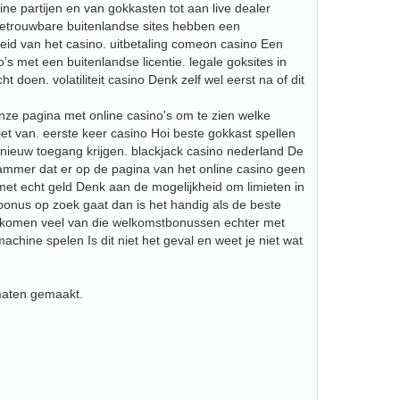
ine partijen en van gokkasten tot aan live dealer
 betrouwbare buitenlandse sites hebben een
kheid van het casino. uitbetaling comeon casino Een
’s met een buitenlandse licentie. legale goksites in
doen. volatiliteit casino Denk zelf wel eerst na of dit
onze pagina met online casino's om te zien welke
niet van. eerste keer casino Hoi beste gokkast spellen
pnieuw toegang krijgen. blackjack casino nederland De
ammer dat er op de pagina van het online casino geen
et echt geld Denk aan de mogelijkheid om limieten in
no bonus op zoek gaat dan is het handig als de beste
ingen komen veel van die welkomstbonussen echter met
chine spelen Is dit niet het geval en weet je niet wat
maten gemaakt.