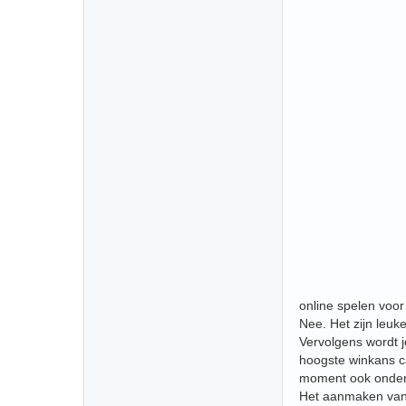
online spelen voor
Nee. Het zijn leu
Vervolgens wordt j
hoogste winkans c
moment ook onderw
Het aanmaken van e