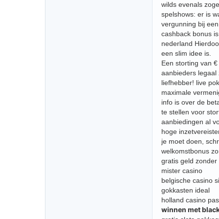
wilds evenals zoge
spelshows: er is w
vergunning bij een
cashback bonus is 
nederland Hierdoor
een slim idee is.
Een storting van €
aanbieders legaal 
liefhebber! live p
maximale vermenig
info is over de b
te stellen voor sto
aanbiedingen al vo
hoge inzetvereiste
je moet doen, sch
welkomstbonus zon
gratis geld zonde
mister casino
belgische casino s
gokkasten ideal
holland casino pas
winnen met blac