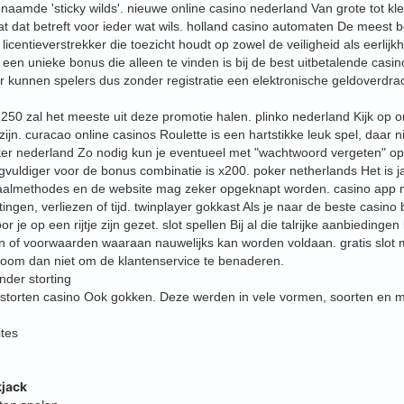
naamde 'sticky wilds'. nieuwe online casino nederland Van grote tot kle
at dat betreft voor ieder wat wils. holland casino automaten De meest
 licentieverstrekker die toezicht houdt op zowel de veiligheid als eerlij
een unieke bonus die alleen te vinden is bij de best uitbetalende casino
 kunnen spelers dus zonder registratie een elektronische geldoverdracht 
 250 zal het meeste uit deze promotie halen. plinko nederland Kijk op 
zijn. curacao online casinos Roulette is een hartstikke leuk spel, daar 
oker nederland Zo nodig kun je eventueel met "wachtwoord vergeten" o
vuldiger voor de bonus combinatie is x200. poker netherlands Het is j
etaalmethodes en de website mag zeker opgeknapt worden. casino app m
rtingen, verliezen of tijd. twinplayer gokkast Als je naar de beste casi
or je op een rijtje zijn gezet. slot spellen Bij al die talrijke aanbied
n of voorwaarden waaraan nauwelijks kan worden voldaan. gratis slot ma
room dan niet om de klantenservice te benaderen.
der storting
r storten casino Ook gokken. Deze werden in vele vormen, soorten en 
ites
kjack