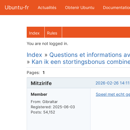
Ubuntu-fr
Actualités
Obtenir Ubuntu
Documentatio
Index
Rules
You are not logged in.
Index
»
Questions et informations ava
»
Kan ik een stortingsbonus combine
Pages:
1
Mitzirife
2026-02-26 14:11
Member
Speel met echt ge
From: Gibraltar
Registered: 2025-06-03
Posts: 54,152