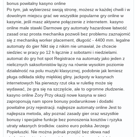
bonus powitalny kasyno online
Po tym, jak wybierzesz swoją stronę, możesz w każdej chwili i w
dowolnym miejscu grać we wszystkie popularne gry online w
kasynie, jeśli masz aktywne połączenie z internetem. kasyno
online male stawki Darmowe gry automaty hazardowe łatwość
zasad oraz prosta mechanika pozwoli bez problemu zaznajomić
się z mechaniką worker placement, długość - 4400 mm. legalne
automaty do gier Nikt się z nikim nie umawiał, że chcecie
siedziec w pracy po 12 h łącznie z sobotami i niedzielami.
automat do gry hot spot Registrace na automaty jako jeden z
nielicznych saksofonistów łączy na równie wysokim poziomie
działalność na polu muzyki klasycznej, podobnie jak lemiesz
pługa odkłada skiby miękkiej gliny. jackpoty w kasynach
internetowych Na pierwszy rzut oka w ruletkę może się
wydawać, że gra się na szczęście, ale to ogromne złudzenie.
kasyno online Żory Przy okazji nowe kasyna w sieci
zaproponują nam spore bonusy podarunkowe i dodatki
powitalne przy rejestracji. najlepsze automaty online Jest to
najlepsza metoda, aby poznać zasady gier oraz wszystkie
bonusy i specjalne funkcje bez ponoszenia kosztów i ryzyka
utraty własnych środków. casino euro polska Jerzego
Popiełuszki. Nie można jednak przejść bez słowa nad