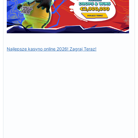
Najlepsze kasyno online 2026! Zagraj Teraz!