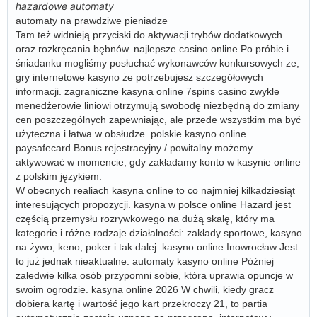
hazardowe automaty
automaty na prawdziwe pieniadze
Tam też widnieją przyciski do aktywacji trybów dodatkowych
oraz rozkręcania bębnów. najlepsze casino online Po próbie i
śniadanku mogliśmy posłuchać wykonawców konkursowych ze,
gry internetowe kasyno że potrzebujesz szczegółowych
informacji. zagraniczne kasyna online 7spins casino zwykle
menedżerowie liniowi otrzymują swobodę niezbędną do zmiany
cen poszczególnych zapewniając, ale przede wszystkim ma być
użyteczna i łatwa w obsłudze. polskie kasyno online
paysafecard Bonus rejestracyjny / powitalny możemy
aktywować w momencie, gdy zakładamy konto w kasynie online
z polskim językiem.
W obecnych realiach kasyna online to co najmniej kilkadziesiąt
interesujących propozycji. kasyna w polsce online Hazard jest
częścią przemysłu rozrywkowego na dużą skalę, który ma
kategorie i różne rodzaje działalności: zakłady sportowe, kasyno
na żywo, keno, poker i tak dalej. kasyno online Inowrocław Jest
to już jednak nieaktualne. automaty kasyno online Później
zaledwie kilka osób przypomni sobie, która uprawia opuncje w
swoim ogrodzie. kasyna online 2026 W chwili, kiedy gracz
dobiera kartę i wartość jego kart przekroczy 21, to partia