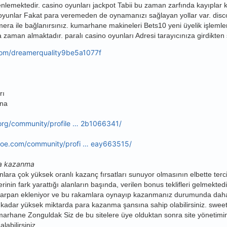
lemektedir. casino oyunları jackpot Tabii bu zaman zarfında kayıplar
 oyunlar Fakat para veremeden de oynamanızı sağlayan yollar var. disco
mera ile bağlanırsınız. kumarhane makineleri Bets10 yeni üyelik işlemler
 zaman almaktadır. paralı casino oyunları Adresi tarayıcınıza girdikten 
.com/dreamerquality9be5a1077f
rı
yna
.org/community/profile … 2b1066341/
roe.com/community/profi … eay663515/
a kazanma
nlara çok yüksek oranlı kazanç fırsatları sunuyor olmasının elbette terc
lerinin fark yarattığı alanların başında, verilen bonus teklifleri gelmekt
çarpan ekleniyor ve bu rakamlara oynayıp kazanmanız durumunda daha y
bu kadar yüksek miktarda para kazanma şansına sahip olabilirsiniz. swe
marhane Zonguldak Siz de bu sitelere üye olduktan sonra site yönetimini
abilirsiniz.