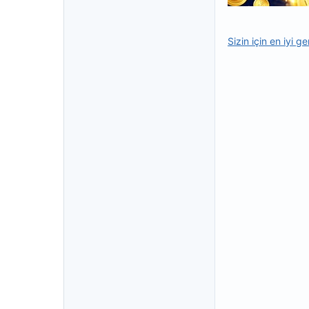
Sizin için en iyi 