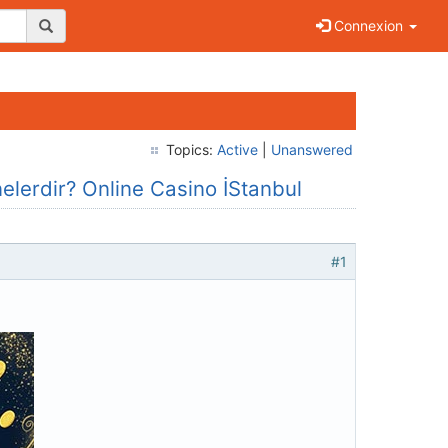
Connexion
Topics:
Active
|
Unanswered
 nelerdir? Online Casino İStanbul
#1