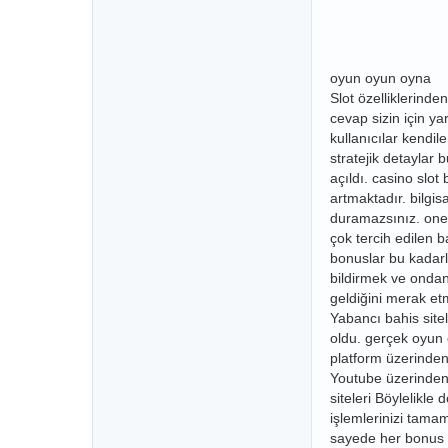
oyun oyun oyna
Slot özelliklerinde
cevap sizin için ya
kullanıcılar kendil
stratejik detaylar 
açıldı. casino slot
artmaktadır. bilgi
duramazsınız. one
çok tercih edilen b
bonuslar bu kadarla
bildirmek ve ondan
geldiğini merak etm
Yabancı bahis sitel
oldu. gerçek oyun 
platform üzerinden 
Youtube üzerinden d
siteleri Böylelikle
işlemlerinizi tama
sayede her bonus i