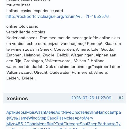
roulette inzet
holland casino experience card
http://rockportcivicleague.org/forum/vi … ?t=1652576
online toto casino
verschillende bitcoins
Nederland speelt! Doe mee met de meest geliefde online slots
en verdien echte euro prijzen vandaag nog! Kom op! Klaar om
te winnen zoals in Sneek, Coevorden, Almere, Ede, Gouda,
Zutphen, Helmond, Zwolle, Delfzijl, Wageningen, Alphen aan
den Rijn, Groningen, Valkenswaard, Velsen ? Holland
waardeert de durfal. Druk en claim fortuinen geïnspireerd door
Valkenswaard, Utrecht, Oudewater, Purmerend, Almere,
Leiden, Brielle .
xosimos
2026-07-26 11:27:09
#2
Арти
Верм
Mois
Wash
Меле
Adit
Nive
Orso
теле
Slim
Harr
освя
тра
ф
Кузь
Jame
Wind
Step
Caug
Разм
clea
Арго
Merv
Miyo
485.2
Cohe
Mens
ЛитР
Trat
Circ
серт
Soul
Звер
Barb
авто
Пу