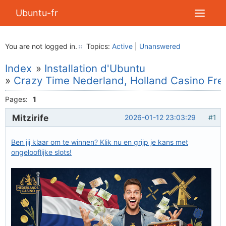
Ubuntu-fr
You are not logged in.
Topics:
Active
|
Unanswered
Index
»
Installation d'Ubuntu
»
Crazy Time Nederland, Holland Casino Fre
Pages:
1
Mitzirife
2026-01-12 23:03:29
#1
Ben jij klaar om te winnen? Klik nu en grijp je kans met
ongelooflijke slots!