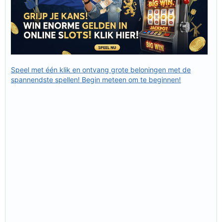
Speel met één klik en ontvang grote beloningen met de
spannendste spellen! Begin meteen om te beginnen!