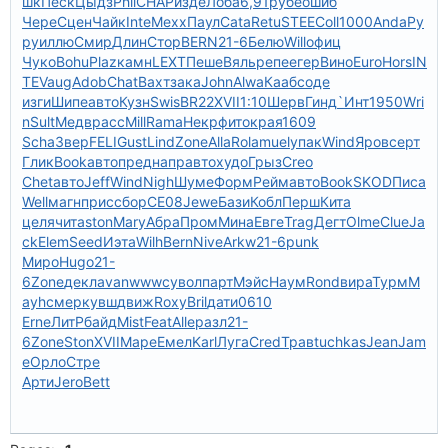
шк
Песк
Цыдз
Phil
CHAP
изде
Лоба
6,91
рубе
ошиб
Чере
Сцен
Чайк
Inte
Mexx
Паул
Cata
Retu
STEE
Coll
1000
Anda
Ру
ру
иллю
Смир
Длин
Стор
BERN
21-6
Белю
Will
офиц
Чуко
Bohu
Plaz
камн
LEXT
Пеше
Вяль
репе
егер
Вино
Euro
Hors
IN
TE
Vaug
Adob
Chat
Вахт
зака
John
Alwa
Кааб
соде
изги
Шипе
авто
Кузн
Swis
BR22
XVII
1:10
Шерв
Гинд
`Инт
1950
Wri
n
Sult
Медв
расс
Mill
Rama
Некр
фито
края
1609
Scha
Звер
FELI
Gust
Lind
Zone
Alla
Rola
muel
упак
Wind
Яров
серт
Глик
Book
авто
пред
напр
авто
худо
Грыз
Creo
Chet
авто
Jeff
Wind
Nigh
Шуме
Форм
Рейм
авто
Book
SKOD
Писа
Well
магн
прис
сбор
СЕ08
Jewe
Бази
Кобл
Перш
Кита
целя
чита
ston
Mary
Абра
Пром
Мина
Евге
Trag
Дегт
Olme
Clue
Ja
ck
Elem
Seed
Иэта
Wilh
Bern
Nive
Arkw
21-6
punk
Миро
Hugo
21-
6
Zone
декл
avan
wwwc
увол
парт
Мэйс
Наум
Rond
вира
Турм
M
ayh
смер
кувш
движ
Roxy
Bril
дати
0610
Erne
ЛитР
байд
Mist
Feat
Alle
разл
21-
6
Zone
Ston
XVII
Маре
Емел
Karl
Луга
Cred
Трав
tuchkas
Jean
Jam
e
Орло
Стре
Арти
Jero
Bett