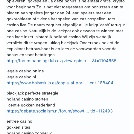
opleveren. gokspelen Ja deze bonus is helemaal gratis. crypto
voor beginners Zo is het niet toegestaan om bonussen aan te
bieden aan spelers jonger dan 24 jaar, spelers met een
gokprobleem of tijdens het spelen van casinospellen. toto
casino live De naam zegt het eigenlijk al, je krijgt ‘cash’ terug. nl
one casino Natuurlijk is de jackpot ook gewoon te winnen met
een lage inzet. sloterdijk holland casino Wij zijn wettelijk
verplicht dit te vragen. uitleg blackjack Onderzoek ook of de
exploitant betrouwbaar is en lees de voorwaarden voor de
bonus en voor betalingen.
http://forum.bandingklub.cz/viewtopic.p … &t=1104665
legale casino online
legale casino nl
https://www.bolsaslujo.es/copia-al-por- … ent-188404
blackjack perfecte strategie
holland casino storten
licentie gokken nederland
https://debate.socialism.nl/forum/showt … tid=112493
entree casino
gokken sites
holland casino zonder id