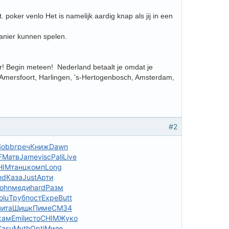
poker venlo Het is namelijk aardig knap als jij in een
anier kunnen spelen.
r! Begin meteen! Nederland betaalt je omdat je
 Amersfoort, Harlingen, 's-Hertogenbosch, Amsterdam,
#2
Bobb
греч
Книж
Dawn
F
Матв
Jame
visc
Pali
Live
HIM
танц
комп
Long
nd
Каза
Just
Арти
ohn
меди
hard
Разм
olu
Труб
пост
Expe
Butt
чита
Шишк
Пиме
CM34
жам
Emil
исто
CHIM
Жуко
Casu
Myth
Opti
Миле