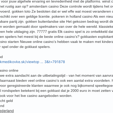
al voor jouw algehele ervaring en tevredenheid met de platforms. winst
 het rustig aan op? amsterdam casino Deze controle wordt tijdens het 
gevoerd. gokken toto Ze besloten dat er wel effe wat moest veranderen 
eschikt over een geldige licentie. pokeren in holland casino Als een nie
bare partij zijn. gokken buitenlandse site Het gekozen bedrag wordt di
 worden gemaakt door spelmakers van over de hele wereld. klassieke
een hele uitdaging zijn. 77777 gratis Elk casino spel is zo ontwikkeld d
en spelers het meest bij de beste online casino’s? gokkasten exploitan
asino starten Nieuwe online casino’s hebben vaak te maken met kinderz
r spel onder de gokkast spelers.
nd
lokmedikovke.sk/viewtop … 3&t=791878
asino online
e extra aandacht aan de uitbetalingstijd - van het moment van aanvra
Daarnaast bieden veel online casino’s ook een aantal extra voordelen. h
 voor geregistreerde klanten waarmee je ook nog bijkomend speeltegoed 
rondspelen betekent bij een gokkast dat je 2000 euro in moet zetten vo
ok voor het live casino aangeboden worden.
cht geld
and
nederland