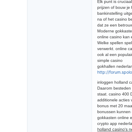
Elk punt is crucia
prijzen of bouw je
bankinstelling uit
na of het casino b
dat ze een betrouw
Moderne gokkasten
online casino kan 
Welke spellen spel
verwerkt. online c
ook al een populai
simple casino
gokhallen nederla
http://forum.spo
inloggen holland c
Daarom besteden w
staat. casino 400 
additionele acties
bonus met 20 maal 
bonussen kunnen o
gokkasten online e
crypto app nederl
holland casino's 