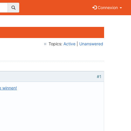
Connexion
Topics:
Active
|
Unanswered
#1
te winnen!