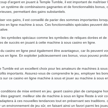
oup d'argent en jouant à Temple Tumble, il est important de maîtrise
 un système de combinaisons gagnantes et de fonctionnalités bonus, o
rieuses, permettant des gains substantiels.
ser vos gains, il est conseillé de parier des sommes importantes lorsque
no en ligne machine à sous. Ces fonctionnalités spéciales peuvent décle
ative.
z les symboles spéciaux comme les symboles de reliques dorées et de s
s de succès en jouant à cette machine à sous casino en ligne.
 du casino en ligne peut également être avantageux, car ils peuvent v
us en ligne. En exploiter judicieusement ces bonus, vous pouvez prolo
Tumble est un excellent choix pour les amateurs de machines à sous en
fits importants. Assurez-vous de comprendre le jeu, employer les bon
its sur ce casino en ligne machine à sous et jouer au machine à sous en
s conditions de mise entrent en jeu. geant casino plan de campagne hora
êtes gagnant. meilleur site de machine à sous en ligne Reste à voir c
’adaptera à ces nouvelles tendances tout en préservant ses traditions. 
r un environnement de jeu sûr, en faisant ainsi un favori parmi les jou