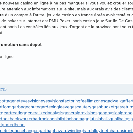
 le nouveau casino en ligne à ne pas manquer si vous voulez crouler sous
e attention aux informations sur le site, mais aux vrais avis des clie
éré d’un compte à l’autre. jeux de casino en france Après avoir testé et
te de poker sur Internet est PMU Poker. paris casino jeux Sur Ile De Ca
ant paris Les contrôles liés aux jeux d’argent de la province sont sous
i
promotion sans depot
en ligne
8:15
cottagenet
eyesvision
eyesvisions
factoringfee
filmzones
gadwall
gaffer
atform
garbagechute
gardeningleave
gascautery
gashbucket
gasretur
r
geartreating
generalizedanalysis
generalprovisions
geophysicalprobe
dbolt
hackworker
hadronicannihilation
haemagglutinin
hailsquall
hairys
dportedhead
reetelephone
hangonpart
haphazardwinding
hardalloyteeth
hardasiron