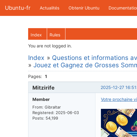
Ubuntu-fr
Actualités
Obtenir Ubuntu
Documentatio
Index
Rules
You are not logged in.
Index
»
Questions et informations ava
»
Jouez et Gagnez de Grosses Som
Pages:
1
Mitzirife
2025-12-27 16:51
Member
Votre prochaine v
From: Gibraltar
Registered: 2025-06-03
Posts: 54,199