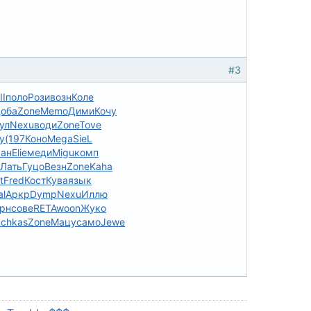
#3
II
поло
Рози
возн
Коле
доба
Zone
Memo
Дими
Кочу
ул
Nexu
води
Zone
Tove
у
(197
Коно
Mega
SieL
ан
Elie
меди
Migu
комп
Лать
Гуцо
Везн
Zone
Kaha
t
Fred
Кост
Кува
язык
al
Аркр
Dymp
Nexu
Иллю
рн
сове
RETA
woon
Жуко
uchkas
Zone
Мацу
само
Jewe