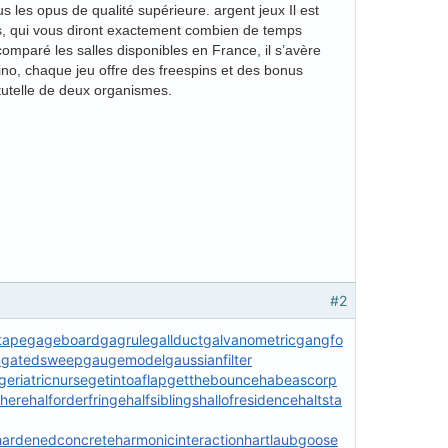
 les opus de qualité supérieure. argent jeux Il est
nts, qui vous diront exactement combien de temps
 comparé les salles disponibles en France, il s’avère
sino, chaque jeu offre des freespins et des bonus
 tutelle de deux organismes.
#2
tape
gageboard
gagrule
gallduct
galvanometric
gangfo
n
gatedsweep
gaugemodel
gaussianfilter
geriatricnurse
getintoaflap
getthebounce
habeascorp
phere
halforderfringe
halfsiblings
hallofresidence
haltsta
hardenedconcrete
harmonicinteraction
hartlaubgoose