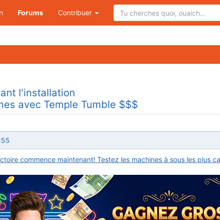
n
Forums
Contribuer
nt l'installation
mes avec Temple Tumble $$$
:55
ictoire commence maintenant! Testez les machines à sous les plus ca