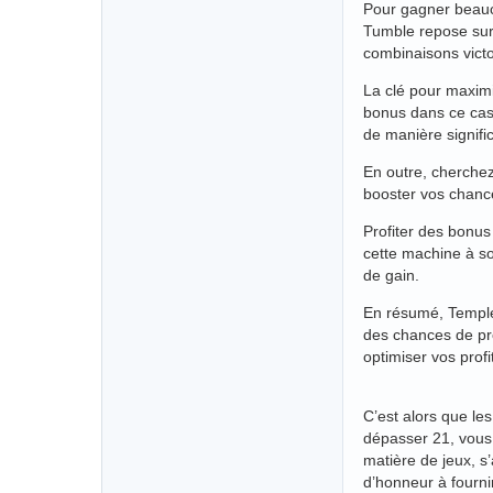
Pour gagner beauc
Tumble repose sur
combinaisons victo
La clé pour maximi
bonus dans ce casi
de manière signific
En outre, cherche
booster vos chance
Profiter des bonus
cette machine à so
de gain.
En résumé, Temple 
des chances de pro
optimiser vos prof
C’est alors que le
dépasser 21, vous 
matière de jeux, s
d’honneur à fourni