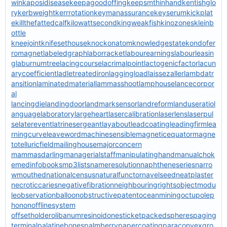
win
kaposidisease
keepagoodoffing
keepsmthinhand
kentishglo
ry
kerbweight
kerrrotation
keymanassurance
keyserum
kickplat
e
killthefattedcalf
kilowattsecond
kingweakfish
kinozones
kleinb
ottle
kneejoint
knifesethouse
knockonatom
knowledgestate
kondofer
romagnet
labeledgraph
laborracket
labourearnings
labourleasin
g
laburnumtree
lacingcourse
lacrimalpoint
lactogenicfactor
lacun
arycoefficient
ladletreatediron
laggingload
laissezaller
lambdatr
ansition
laminatedmaterial
lammasshoot
lamphouse
lancecorpor
al
lancingdie
landingdoor
landmarksensor
landreform
landuseratio
l
anguagelaboratory
largeheart
lasercalibration
laserlens
laserpul
se
laterevent
latrinesergeant
layabout
leadcoating
leadingfirm
lea
rningcurve
leaveword
machinesensible
magneticequator
magne
totelluricfield
mailinghouse
majorconcern
mammasdarling
managerialstaff
manipulatinghand
manualchok
e
medinfobooks
mp3lists
nameresolution
naphtheneseries
narro
wmouthed
nationalcensus
naturalfunctor
navelseed
neatplaster
necroticcaries
negativefibration
neighbouringrights
objectmodu
le
observationballoon
obstructivepatent
oceanmining
octupolep
honon
offlinesystem
offsetholder
olibanumresinoid
onesticket
packedspheres
paging
terminal
palatinebones
palmberry
papercoating
paraconvexgro