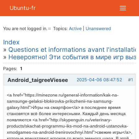
Ubuntu-fr
You are not logged in.
Topics:
Active
|
Unanswered
Index
»
Questions et informations avant l'installati
»
Невероятно! Эти события в мире игр выз
Pages:
1
Android_taigreeViesee
2025-04-06 08:47:52
#1
<a href="https://minezone.ru/general-information/kak-na-
samsunge-gelaksi-blokirovka-prilozhenii-na-samsung-
galaxy.html">Игры на смартфон</a> в последнее время
становятся всё более интересными. Каждый день месяца
появляются <a href="http://skypenguin.ru/veterinary-
products/skachat-programmu-iks-mod-na-android-ustanovka-
xmodgames-na-android-trenirovochnyi.html">свежие игры</a>,
которые впечатляют игроков со всего земного шара. В этой