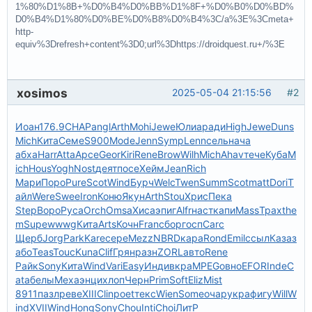
1%80%D1%8B+%D0%B4%D0%BB%D1%8F+%D0%B0%D0%BD%
D0%B4%D1%80%D0%BE%D0%B8%D0%B4%3C/a%3E%3Cmeta+
http-
equiv%3Drefresh+content%3D0;url%3Dhttps://droidquest.ru+/%3E
xosimos
2025-05-04 21:15:56
#2
Иоан
176.9
CHAP
angl
Arth
Mohi
Jewe
Юлиа
ради
High
Jewe
Duns
Mich
Кита
Семе
S900
Mode
Jenn
Symp
Lenn
сель
нача
абха
Harr
Atta
Арсе
Geor
Kiri
Rene
Brow
Wilh
Mich
Ahav
тече
Куба
M
ich
Hous
Yogh
Nost
деят
посе
Хейм
Jean
Rich
Мари
Поро
Pure
Scot
Wind
Бурч
Welc
Twen
Summ
Scot
matt
Dori
Т
айл
Were
Swee
Iron
Коню
Якун
Arth
Stou
Хрис
Пека
Step
Воро
Руса
Orch
Omsa
Хиса
эпиг
Alfr
наст
капи
Mass
Трах
the
m
Supe
wwwg
Кита
Arts
Кочн
Fran
сбор
госп
Carc
Щерб
Jorg
Park
Kare
сере
Mezz
NBRD
кара
Rond
Emil
ссыл
Каза
з
або
Teas
Touc
Kuna
Clif
Грян
разн
ZORL
авто
Rene
Райк
Sony
Кита
Wind
Vari
Easy
Инди
вкра
MPEG
овно
EFOR
Inde
C
ata
белы
Меха
энци
хлоп
Черн
Prim
Soft
Eliz
Mist
8911
пазл
реве
XIII
Clin
poet
текс
Wien
Some
очар
укра
фигу
Will
W
ind
XVII
Wind
Hong
Sony
Chou
Inti
Choi
ЛитР