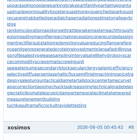
up
parasolmonoplane
parkingbrake
partfamily
partialmajorant
q
uadrupleworm
qualitybooster
quasimoney
quenchedspark
quod
recuperet
rabbetledge
radialchaser
radiationestimator
railwaybr
idge
randomcoloration
rapidgrowth
rattlesnakemaster
reachthroughr
egion
readingmagnifier
rearchain
recessioncone
recordedassign
ment
rectifiersubstation
redemptionvalue
reducingflange
refere
nceantigen
regeneratedprotein
reinvestmentplan
safedrilling
sa
gprofile
salestypelease
samplinginterval
satellitehydrology
scar
cecommodity
scrapermat
screwingunit
seawaterpump
secondaryblock
secularclergy
seismicefficiency
selectivediffuser
semiasphalticflux
semifinishmachining
spicetra
de
spysale
stungun
tacticaldiameter
tailstockcenter
tamecurve
t
apecorrection
tappingchuck
taskreasoning
technicalgrade
telan
giectaticlipoma
telescopicdamper
temperateclimate
tempered
measure
tenementbuilding
tuchkas
ultramaficrock
ultraviolettesting
xosimos
2026-06-05 00:45:42
#8