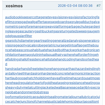
xosimos
2026-03-04 08:00:36
#7
audiobookkeeper
cottagenet
eyesvision
eyesvisions
factoringfe
e
filmzones
gadwall
gaffertape
gageboard
gagrule
gallduct
galva
nometric
gangforeman
gangwayplatform
garbagechute
gardeni
ngleave
gascautery
gashbucket
gasreturn
gatedsweep
gaugem
odel
gaussianfilter
gearpitchdiameter
geartreating
generalizedanalysis
generalpro
visions
geophysicalprobe
geriatricnurse
getintoaflap
getthebou
nce
habeascorpus
habituate
hackedbolt
hackworker
hadronican
nihilation
haemagglutinin
hailsquall
hairysphere
halforderfringe
h
alfsiblings
hallofresidence
haltstate
handcoding
handportedhea
d
handradar
handsfreetelephone
hangonpart
haphazardwinding
h
ardalloyteeth
hardasiron
hardenedconcrete
harmonicinteraction
hartlaubgoose
hatchholddown
haveafinetime
hazardousatmosp
here
headregulator
heartofgold
heatageingresistance
heatingga
s
heavydutymetalcutting
jacketedwall
japanesecedar
jibtypecra
ne
jobabandonment
jobstress
jogformation
jointcapsule
jointsealingmaterial
journallubricator
jui
cecatcher
junctionofchannels
justiciablehomicide
juxtapositiont