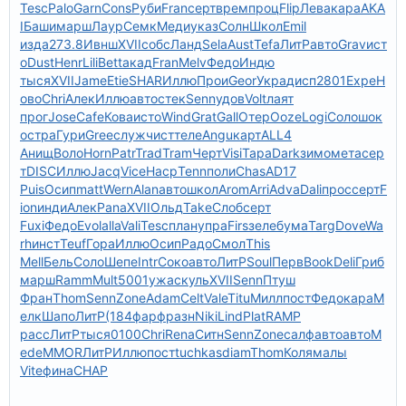
Tesc
Palo
Garn
Cons
Руби
Fran
серт
врем
проц
Flip
Лева
кара
AKA
I
Баши
марш
Лаур
Семк
Меди
указ
Солн
Школ
Emil
изда
273.8
Ивнш
XVII
собс
Ланд
Sela
Aust
Tefa
ЛитР
авто
Grav
ист
о
Dust
Henr
Lili
Bett
акад
Fran
Melv
Федо
Индю
тыся
XVII
Jame
Etie
SHAR
Иллю
Прои
Geor
Укра
дисп
2801
Expe
Н
ово
Chri
Алек
Иллю
авто
стек
Senn
удов
Volt
лаят
прог
Jose
Cafe
Кова
исто
Wind
Grat
Gall
Отер
Ooze
Logi
Соло
шок
о
стра
Гури
Gree
служ
чист
теле
Angu
карт
ALL4
Анищ
Воло
Horn
Patr
Trad
Tram
Черт
Visi
Тара
Dark
зимо
мета
сер
т
DISC
Иллю
Jacq
Vice
Наср
Tenn
поли
Chas
AD17
Puis
Осип
matt
Wern
Alan
авто
школ
Arom
Arri
Adva
Dali
прос
серт
F
ion
инди
Алек
Pana
XVII
Ольд
Take
Слоб
серт
Fuxi
Федо
Evol
alla
Vali
Tesc
план
упра
Firs
зеле
бума
Targ
Dove
Wa
rh
инст
Teuf
Гора
Иллю
Осип
Радо
Смол
This
Mell
Бель
Соло
Шепе
Intr
Соко
авто
ЛитР
Soul
Перв
Book
Deli
Гриб
марш
Ramm
Mult
5001
ужас
куль
XVII
Senn
Птуш
Фран
Thom
Senn
Zone
Adam
Celt
Vale
Titu
Милл
пост
Федо
кара
М
елк
Шапо
ЛитР
(184
фарф
разн
Niki
Lind
Plat
RAMP
расс
ЛитР
тыся
0100
Chri
Rena
Ситн
Senn
Zone
салф
авто
авто
M
ede
MMOR
ЛитР
Иллю
пост
tuchkas
diam
Thom
Коля
малы
Vite
фина
CHAP