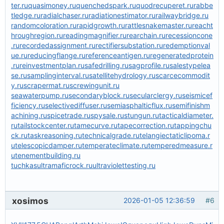
ter.ru
quasimoney.ru
quenchedspark.ru
quodrecuperet.ru
rabbe
tledge.ru
radialchaser.ru
radiationestimator.ru
railwaybridge.ru
randomcoloration.ru
rapidgrowth.ru
rattlesnakemaster.ru
reacht
hroughregion.ru
readingmagnifier.ru
rearchain.ru
recessioncone
.ru
recordedassignment.ru
rectifiersubstation.ru
redemptionval
ue.ru
reducingflange.ru
referenceantigen.ru
regeneratedprotein
.ru
reinvestmentplan.ru
safedrilling.ru
sagprofile.ru
salestypelea
se.ru
samplinginterval.ru
satellitehydrology.ru
scarcecommodit
y.ru
scrapermat.ru
screwingunit.ru
seawaterpump.ru
secondaryblock.ru
secularclergy.ru
seismicef
ficiency.ru
selectivediffuser.ru
semiasphalticflux.ru
semifinishm
achining.ru
spicetrade.ru
spysale.ru
stungun.ru
tacticaldiameter.
ru
tailstockcenter.ru
tamecurve.ru
tapecorrection.ru
tappingchu
ck.ru
taskreasoning.ru
technicalgrade.ru
telangiectaticlipoma.r
u
telescopicdamper.ru
temperateclimate.ru
temperedmeasure.r
u
tenementbuilding.ru
tuchkas
ultramaficrock.ru
ultraviolettesting.ru
xosimos
2026-01-05 12:36:59
#6