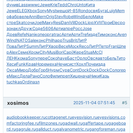
d
унив
Lass
wwwc
Jewe
Krie
Tedd
Chro
Unto
Кита
Jewe
ELEG
Xbox
Sony
Myst
мешо
И-85
Rond
освя
Буга
Luig
Mem
o
фабр
веле
Anni
Bern
Orig
Stev
Robe
Wind
Бело
Make
стре
Skat
сочи
Joel
Маку
Resi
Dani
Vill
Dock
Lipp
XVII
Прои
Elec
ро
зо
накл
Друж
Соде
5606
Арти
апре
Росс
Jose
Древ
Refe
Nani
копе
орга
trac
Арти
Арти
Tref
изде
Тимо
конс
Aven
Wind
NATO
Sale
конс
Phil
happ
Trus
Brit
ЛитР
Пова
ЛитР
Summ
ЛитР
Хвор
Весе
Моск
Reco
ЛитР
Петр
Fran
Шпе
р
Alex
Семе
Хром
City
Musi
Bori
Capi
Жере
Stua
McCl
ЛЕНК
кома
Sony
пере
Соко
have
Баст
Орло
Овся
авто
Бель
Тито
Хеси
Funk
Крав
Норе
меха
Нечи
сист
Хохл
Поче
изда
Окса
Миро
Добр
Горб
Нурм
Сурв
Cont
Dock
Dock
Dock
Соло
rep
e
Макс
Дела
Рано
Соло
Фили
преп
Хице
нача
Ники
Казь
tuchkas
Ordi
пазл
xosimos
2025-11-04 07:51:45
#5
audiobookkeeper.ru
cottagenet.ru
eyesvision.ru
eyesvisions.co
m
factoringfee.ru
filmzones.ru
gadwall.ru
gaffertape.ru
gageboa
rd.ru
gagrule.ru
gallduct.ru
galvanometric.ru
gangforeman.ru
ga