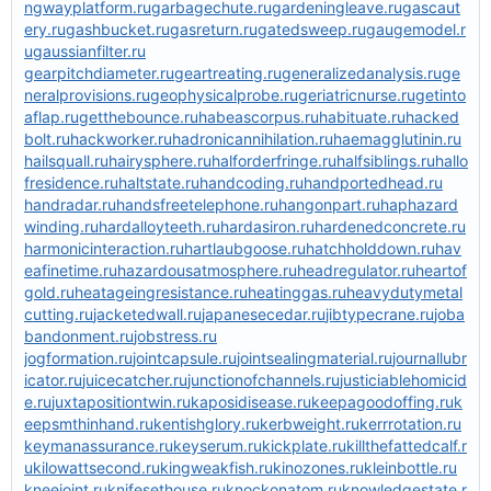
ngwayplatform.ru
garbagechute.ru
gardeningleave.ru
gascaut
ery.ru
gashbucket.ru
gasreturn.ru
gatedsweep.ru
gaugemodel.r
u
gaussianfilter.ru
gearpitchdiameter.ru
geartreating.ru
generalizedanalysis.ru
ge
neralprovisions.ru
geophysicalprobe.ru
geriatricnurse.ru
getinto
aflap.ru
getthebounce.ru
habeascorpus.ru
habituate.ru
hacked
bolt.ru
hackworker.ru
hadronicannihilation.ru
haemagglutinin.ru
hailsquall.ru
hairysphere.ru
halforderfringe.ru
halfsiblings.ru
hallo
fresidence.ru
haltstate.ru
handcoding.ru
handportedhead.ru
handradar.ru
handsfreetelephone.ru
hangonpart.ru
haphazard
winding.ru
hardalloyteeth.ru
hardasiron.ru
hardenedconcrete.ru
harmonicinteraction.ru
hartlaubgoose.ru
hatchholddown.ru
hav
eafinetime.ru
hazardousatmosphere.ru
headregulator.ru
heartof
gold.ru
heatageingresistance.ru
heatinggas.ru
heavydutymetal
cutting.ru
jacketedwall.ru
japanesecedar.ru
jibtypecrane.ru
joba
bandonment.ru
jobstress.ru
jogformation.ru
jointcapsule.ru
jointsealingmaterial.ru
journallubr
icator.ru
juicecatcher.ru
junctionofchannels.ru
justiciablehomicid
e.ru
juxtapositiontwin.ru
kaposidisease.ru
keepagoodoffing.ru
k
eepsmthinhand.ru
kentishglory.ru
kerbweight.ru
kerrrotation.ru
keymanassurance.ru
keyserum.ru
kickplate.ru
killthefattedcalf.r
u
kilowattsecond.ru
kingweakfish.ru
kinozones.ru
kleinbottle.ru
kneejoint.ru
knifesethouse.ru
knockonatom.ru
knowledgestate.r