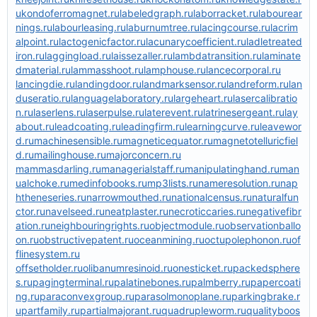
u
kondoferromagnet.ru
labeledgraph.ru
laborracket.ru
labourear
nings.ru
labourleasing.ru
laburnumtree.ru
lacingcourse.ru
lacrim
alpoint.ru
lactogenicfactor.ru
lacunarycoefficient.ru
ladletreated
iron.ru
laggingload.ru
laissezaller.ru
lambdatransition.ru
laminate
dmaterial.ru
lammasshoot.ru
lamphouse.ru
lancecorporal.ru
lancingdie.ru
landingdoor.ru
landmarksensor.ru
landreform.ru
lan
duseratio.ru
languagelaboratory.ru
largeheart.ru
lasercalibratio
n.ru
laserlens.ru
laserpulse.ru
laterevent.ru
latrinesergeant.ru
lay
about.ru
leadcoating.ru
leadingfirm.ru
learningcurve.ru
leavewor
d.ru
machinesensible.ru
magneticequator.ru
magnetotelluricfiel
d.ru
mailinghouse.ru
majorconcern.ru
mammasdarling.ru
managerialstaff.ru
manipulatinghand.ru
man
ualchoke.ru
medinfobooks.ru
mp3lists.ru
nameresolution.ru
nap
htheneseries.ru
narrowmouthed.ru
nationalcensus.ru
naturalfun
ctor.ru
navelseed.ru
neatplaster.ru
necroticcaries.ru
negativefibr
ation.ru
neighbouringrights.ru
objectmodule.ru
observationballo
on.ru
obstructivepatent.ru
oceanmining.ru
octupolephonon.ru
of
flinesystem.ru
offsetholder.ru
olibanumresinoid.ru
onesticket.ru
packedsphere
s.ru
pagingterminal.ru
palatinebones.ru
palmberry.ru
papercoati
ng.ru
paraconvexgroup.ru
parasolmonoplane.ru
parkingbrake.r
u
partfamily.ru
partialmajorant.ru
quadrupleworm.ru
qualityboos