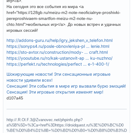
игр</a>.
На сегодня это все события из мира <a
href="https://128gb.ru/meizu-m2-note-neoficialnye-proshivki-
pereproshivaem-smartfon-meizu-m2-note-nu-
chto.html">мобильных игр</a>. До новых встреч и удачных
игровых сессий!
http://addons-guru.ru/help/igry_jekshen_v_telefon.html
https://sonyps4.ru/posle-obnovleniya-pl … lenie.html
https://sto-avtor.ru/construction/mody- … craft.html
https://yooutube.ru/ro/kak-ustanovit-ap … ku-nuzhno/
https://perfekt.ru/technologies/perfect … e-1-400-1/
Шокирующие новости! Эти сенсационные игровые
новости удивили всех!
Сенсация! Эти события в мире игр вызвали бурю эмоций!
Сенсация! Эти игровые открытия изменят мир!
d107a45
http://.R.Ol.F.3@Zvanovec.net/phpinfo.php?
a%5B%5D=%3Ca+href%3Dhttps://droidquest.ru%3E%D0%BC%D0
%BE%D0%B4%D1%8B+%D0%BD%D0%B0+%D0%B8%D0%B3%D