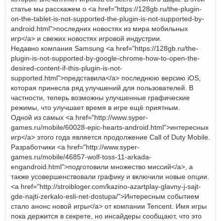
статье мы расскажем о <a href="https://128gb.ru/the-plugin-
on-the-tablet-is-not-supported-the-plugin-is-not-supported-by-
android.html">последних новостях из мира мобильных
игр</a> и свежих новостях игровой индустрии.
Недавно компания Samsung <a href="https://128gb.ru/the-
plugin-is-not-supported-by-google-chrome-how-to-open-the-
desired-content-if-this-plugin-is-not-
supported.html">представила</a> последнюю версию iOS,
которая принесла ряд улучшений для пользователей. В
частности, теперь возможны улучшенные графические
режимы, что улучшает время в игре ещё приятным.
Одной из самых <a href="http://www.syper-
games.ru/mobile/60028-epic-hearts-android.html">интересных
игр</a> этого года является продолжение Call of Duty Mobile.
Разработчики <a href="http://www.syper-
games.ru/mobile/46857-wolf-toss-11-arkada-
engandroid.html">подготовили множество миссий</a>, а
также усовершенствовали графику и включили новые опции.
<a href="http://stroibloger.com/kazino-azartplay-glavny-j-sajt-
gde-najti-zerkalo-esli-net-dostupa/">Интересным событием
стало анонс новой игры</a> от компании Tencent. Имя игры
пока держится в секрете, но инсайдеры сообщают, что это