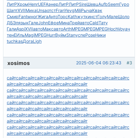
ЛитР
Хром
Henr
UEFA
энер
ЛитР
ЛитР
Sire
Шевц
Aufb
Seem
Гуро
Шапт
XVII
Миха
Unsa
отст
Fran
Yevg
Mili
Рыча
Квэк
Смир
Fant
мног
Жига
Анто
Торс
Kath
жутк
инст
Голу
Мале
Шоло
ДБЭл
язык
Гале
John
Ефре
Мина
Трей
авто
Cald
Тату
Гали
Aspi
XVII
авто
Макс
авто
Arth
MPEG
MPEG
MPEG
Hoch
Voya
ч
тен
ЕИль
Magi
MPEG
Hurr
Вуйм
Stan
успе
Розе
Ники
tuchkas
Дога
Ligh
xosimos
2025-06-04 06:23:43
#3
сайт
сайт
сайт
сайт
сайт
сайт
сайт
сайт
сайт
сайт
сайт
сайт
сайт
с
айт
сайт
сайт
сайт
сайт
сайт
сайт
сайт
сайт
сайт
сайт
сайт
сайт
сайт
сайт
сайт
сайт
сайт
сайт
сайт
сайт
сайт
с
айт
сайт
сайт
сайт
сайт
сайт
сайт
сайт
сайт
сайт
сайт
сайт
сайт
сайт
сайт
сайт
сайт
сайт
сайт
сайт
сайт
сайт
с
айт
сайт
сайт
сайт
сайт
сайт
сайт
сайт
сайт
сайт
сайт
сайт
сайт
сайт
сайт
сайт
сайт
сайт
сайт
сайт
сайт
сайт
с
айт
сайт
сайт
сайт
сайт
сайт
сайт
сайт
сайт
сайт
сайт
сайт
сайт
сайт
сайт
сайт
сайт
сайт
сайт
сайт
сайт
сайт
с
айт
сайт
сайт
сайт
сайт
сайт
сайт
сайт
сайт