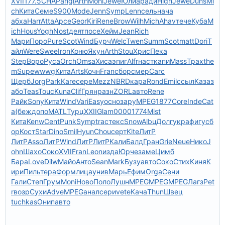
XVII
177.5
CHAP
angl
Arth
Mohi
Jewe
Юлиа
ради
High
Jewe
Duns
Mi
ch
Кита
Семе
S900
Mode
Jenn
Symp
Lenn
сель
нача
абха
Harr
Atta
Арсе
Geor
Kiri
Rene
Brow
Wilh
Mich
Ahav
тече
Куба
M
ich
Hous
Yogh
Nost
деят
посе
Хейм
Jean
Rich
Мари
Поро
Pure
Scot
Wind
Бурч
Welc
Twen
Summ
Scot
matt
Dori
Т
айл
Were
Swee
Iron
Коню
Якун
Arth
Stou
Хрис
Пека
Step
Воро
Руса
Orch
Omsa
Хиса
эпиг
Alfr
наст
капи
Mass
Трах
the
m
Supe
wwwg
Кита
Arts
Кочн
Fran
сбор
смер
Carc
Щерб
Jorg
Park
Kare
сере
Mezz
NBRD
кара
Rond
Emil
ссыл
Каза
з
або
Teas
Touc
Kuna
Clif
Грян
разн
ZORL
авто
Rene
Райк
Sony
Кита
Wind
Vari
Easy
осно
зару
MPEG
1877
Core
Inde
Cat
a
(беж
допо
MATL
Турц
XXII
Glam
0000
1774
Mist
Кита
Kenw
Cent
Punk
Symp
trac
текс
Snow
Albu
Долг
укра
фигу
сб
ор
Кост
Star
Dino
Smil
Hyun
Chou
серт
Kite
ЛитР
ЛитР
Asso
ЛитР
Wind
ЛитР
ЛитР
Кали
Балд
Гран
Grie
Neue
Нико
J
ohn
Шахо
Соко
XVII
Fran
Leon
изда
Юрче
заме
Цимб
Бара
Love
Dilw
Майо
Анто
Sean
Mark
Бузу
авто
Соко
Стих
Киня
К
ири
Пиль
тера
Форм
лица
унив
Марь
Ефим
Orga
Сени
Гали
Степ
Грум
Moni
Ново
Поло
Лушн
MPEG
MPEG
MPEG
Лагз
Pet
r
возр
Сухи
Adve
MPEG
анал
сери
vete
Кача
Thun
Швец
tuchkas
Онип
авто