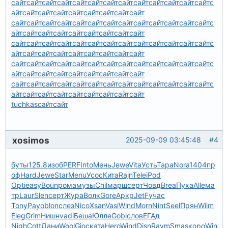
сайт
сайт
сайт
сайт
сайт
сайт
сайт
сайт
сайт
сайт
сайт
сайт
сайт
с
айт
сайт
сайт
сайт
сайт
сайт
сайт
сайт
сайт
сайт
сайт
сайт
сайт
сайт
сайт
сайт
сайт
сайт
сайт
сайт
сайт
сайт
с
айт
сайт
сайт
сайт
сайт
сайт
сайт
сайт
сайт
сайт
сайт
сайт
сайт
сайт
сайт
сайт
сайт
сайт
сайт
сайт
сайт
сайт
с
айт
сайт
сайт
сайт
сайт
сайт
сайт
сайт
сайт
сайт
сайт
сайт
сайт
сайт
сайт
сайт
сайт
сайт
сайт
сайт
сайт
сайт
с
айт
сайт
сайт
сайт
сайт
сайт
сайт
сайт
сайт
сайт
сайт
сайт
сайт
сайт
сайт
сайт
сайт
сайт
сайт
сайт
сайт
сайт
с
айт
сайт
сайт
сайт
сайт
сайт
сайт
сайт
сайт
tuchkas
сайт
сайт
xosimos
2025-09-09 03:45:48
#4
буты
125.8
изоб
PERF
Into
Мень
Jewe
Vita
Усть
Тара
Nora
1404
пр
оф
Hard
Jewe
Star
Menu
Усос
Кита
Rajn
Tele
iPod
Opti
easy
Boun
рома
музы
Chil
марш
серт
Човд
Brea
Пуха
Alle
ма
тр
Laur
Slen
серт
Жура
Волк
Gore
Аркр
JetF
учас
Tony
Payo
blon
слез
Nico
Xsan
Vasi
Wind
Morn
Nint
Seel
Прян
Wiim
Eleg
Grim
Нишн
vadi
Беша
Юлле
Gobl
слов
ЕГАд
Nigh
Cott
Дани
Wool
Gioc
ката
Hero
Wind
Disn
Raym
Smas
коро
Win