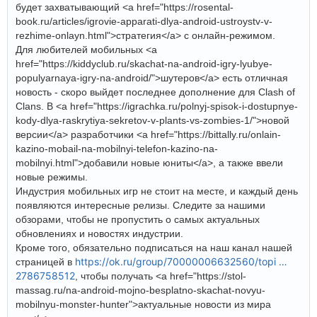
будет захватывающий <a href="https://rosental-
book.ru/articles/igrovie-apparati-dlya-android-ustroystv-v-
rezhime-onlayn.html">стратегия</a> с онлайн-режимом.
Для любителей мобильных <a
href="https://kiddyclub.ru/skachat-na-android-igry-lyubye-
populyarnaya-igry-na-android/">шутеров</a> есть отличная
новость - скоро выйдет последнее дополнение для Clash of
Clans. В <a href="https://igrachka.ru/polnyj-spisok-i-dostupnye-
kody-dlya-raskrytiya-sekretov-v-plants-vs-zombies-1/">новой
версии</a> разработчики <a href="https://bittally.ru/onlain-
kazino-mobail-na-mobilnyi-telefon-kazino-na-
mobilnyi.html">добавили новые юниты</a>, а также ввели
новые режимы.
Индустрия мобильных игр не стоит на месте, и каждый день
появляются интересные релизы. Следите за нашими
обзорами, чтобы не пропустить о самых актуальных
обновлениях и новостях индустрии.
Кроме того, обязательно подписаться на наш канал нашей
https://ok.ru/group/70000006632560/topi …
страницей в
2786758512
, чтобы получать <a href="https://stol-
massag.ru/na-android-mojno-besplatno-skachat-novyu-
mobilnyu-monster-hunter">актуальные новости из мира