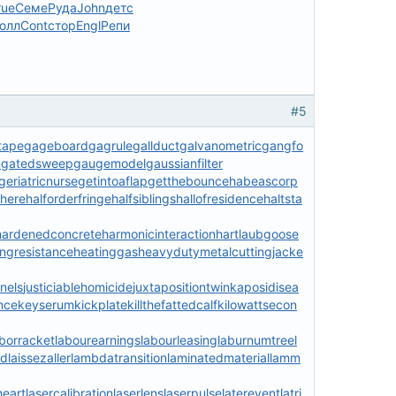
rue
Семе
Руда
John
детс
юлл
Cont
стор
Engl
Репи
#5
tape
gageboard
gagrule
gallduct
galvanometric
gangfo
n
gatedsweep
gaugemodel
gaussianfilter
geriatricnurse
getintoaflap
getthebounce
habeascorp
phere
halforderfringe
halfsiblings
hallofresidence
haltsta
hardenedconcrete
harmonicinteraction
hartlaubgoose
ngresistance
heatinggas
heavydutymetalcutting
jacke
nels
justiciablehomicide
juxtapositiontwin
kaposidisea
nce
keyserum
kickplate
killthefattedcalf
kilowattsecon
aborracket
labourearnings
labourleasing
laburnumtree
l
ad
laissezaller
lambdatransition
laminatedmaterial
lamm
heart
lasercalibration
laserlens
laserpulse
laterevent
latri