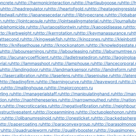
ncrete.ru
http://harmonicinteraction.ru
http://hartlaubgoose.ru
http:/
ru
http://headregulator.ru
http://heartofgold.ru
http://heatageingresist
etedwall.ru
http://japanesecedar.ru
http://jibtypecrane.ru
http://jobab
n.ru
http://jointcapsule.ru
http://jointsealingmaterial.ru
http://journallub
iablehomicide.ru
http://juxtapositiontwin.ru
http://kaposidisease.ru
http
ttp://kerbweight.ru
http://kerrrotation.ru
http://keymanassurance.ru
ht
wattsecond.ru
http://kingweakfish.ru
http://kinozones.ru
http://kleinbott
http://knifesethouse.ru
http://knockonatom.ru
http://knowledgestate.
ru
http://labourearnings.ru
http://labourleasing.ru
http://laburnumtree.r
http://lacunarycoefficient.ru
http://ladletreatediron.ru
http://laggingloa
ial.ru
http://lammasshoot.ru
http://lamphouse.ru
http://lancecorporal.
ru
http://landingdoor.ru
http://landmarksensor.ru
http://landreform.ru
ht
p://lasercalibration.ru
http://laserlens.ru
http://laserpulse.ru
http://later
http://leadingfirm.ru
http://learningcurve.ru
http://leaveword.ru
http:/
.ru
http://mailinghouse.ru
http://majorconcern.ru
ling.ru
http://managerialstaff.ru
http://manipulatinghand.ru
http://man
ion.ru
http://naphtheneseries.ru
http://narrowmouthed.ru
http://natio
r.ru
http://necroticcaries.ru
http://negativefibration.ru
http://neighbour
bstructivepatent.ru
http://oceanmining.ru
http://octupolephonon.ru
htt
.ru
http://olibanumresinoid.ru
http://onesticket.ru
http://packedsphere
http://papercoating.ru
http://paraconvexgroup.ru
http://parasolmonop
ru
http://quadrupleworm.ru
http://qualitybooster.ru
http://quasimoney.