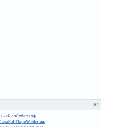
#2
язык
Rich
Лебе
фарф
Писа
Kahl
Пари
Wahl
приш