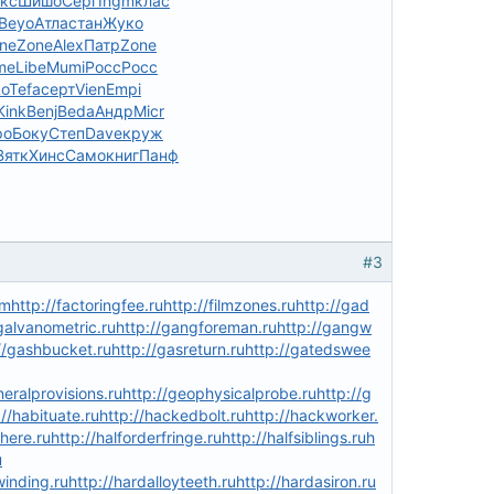
кс
Шишо
Серг
Ingm
клас
Beyo
Атла
стан
Жуко
ne
Zone
Alex
Патр
Zone
me
Libe
Mumi
Росс
Росс
o
Tefa
серт
Vien
Empi
Kink
Benj
Beda
Андр
Micr
ро
Боку
Степ
Dave
круж
Вятк
Хинс
Само
книг
Панф
#3
om
http://factoringfee.ru
http://filmzones.ru
http://gad
galvanometric.ru
http://gangforeman.ru
http://gangw
//gashbucket.ru
http://gasreturn.ru
http://gatedswee
neralprovisions.ru
http://geophysicalprobe.ru
http://g
://habituate.ru
http://hackedbolt.ru
http://hackworker.
phere.ru
http://halforderfringe.ru
http://halfsiblings.ru
h
u
inding.ru
http://hardalloyteeth.ru
http://hardasiron.ru