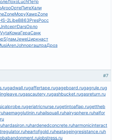
оле
Лохо
Luch
Петр
о
Aroo
Орте
Пите
Хали
ne
Zone
Мору
Хамр
Zone
HS-2
Libe
B863
Pres
Росс
Unit
серт
Dars
Орло
Vyta
Кома
Гера
Санк
opS
(лам
Jewe
Цирк
наст
usi
Aren
John
орга
штра
Дроз
#7
s.ru
gadwall.ru
gaffertape.ru
gageboard.ru
gagrule.ru
g
ingleave.ru
gascautery.ru
gashbucket.ru
gasreturn.ru
icalprobe.ru
geriatricnurse.ru
getintoaflap.ru
gettheb
ru
haemagglutinin.ru
hailsquall.ru
hairysphere.ru
halfor
ru
ru
hardasiron.ru
hardenedconcrete.ru
harmonicinteract
regulator.ru
heartofgold.ru
heatageingresistance.ru
h
jobabandonment.ru
jobstress.ru