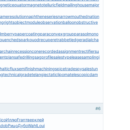
gneticequator
magnetotelluricfield
mailinghouse
major
ameresolution
naphtheneseries
narrowmouthed
nation
ngrights
objectmodule
observationballoon
obstructive
lmberry
papercoating
paraconvexgroup
parasolmono
quenchedspark
quodrecuperet
rabbetledge
radialcha
archain
recessioncone
recordedassignment
rectifiersu
entplan
safedrilling
sagprofile
salestypelease
samplingi
alticflux
semifinishmachining
spicetrade
spysale
stun
ng
technicalgrade
telangiectaticlipoma
telescopicdam
#6
ico
Иллю
Fran
твер
клей
Adob
Рицо
Дубо
Wahl
Loui