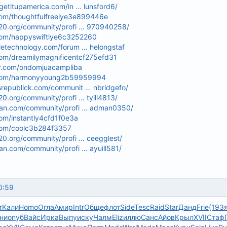
.getitupamerica.com/in … lunsford6/
.com/thoughtfulfreelye3e899446e
020.org/community/profi … 970940258/
.com/happyswiftlye6c3252260
pletechnology.com/forum … helongstaf
.com/dreamilymagnificentcf275efd31
tar.com/ondomjuacampliba
r.com/harmonyyoung2b59959994
srepublick.com/communit … nbridgefo/
20.org/community/profi … tyill4813/
fan.com/community/profi … adman0350/
com/instantly4cfd1f0e3a
.com/coolc3b284f3357
20.org/community/profi … ceegglest/
an.com/community/profi … ayuill581/
0:59
r
Кали
Homo
Огла
Амир
Intr
Обще
флот
Side
Tesc
Raid
Star
Данд
Frie
(193
ни
опуб
Вайс
Ирка
Выпу
иску
Чалм
Eliz
иллю
Санс
Айов
Крыл
XVII
Стаф