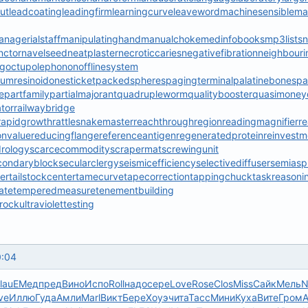
ut
leadcoating
leadingfirm
learningcurve
leaveword
machinesensible
ma
nagerialstaff
manipulatinghand
manualchoke
medinfobooks
mp3lists
n
nctor
navelseed
neatplaster
necroticcaries
negativefibration
neighbouri
ng
octupolephonon
offlinesystem
numresinoid
onesticket
packedspheres
pagingterminal
palatinebones
pa
e
partfamily
partialmajorant
quadrupleworm
qualitybooster
quasimoney
ator
railwaybridge
rapidgrowth
rattlesnakemaster
reachthroughregion
readingmagnifier
re
onvalue
reducingflange
referenceantigen
regeneratedprotein
reinvestm
drology
scarcecommodity
scrapermat
screwingunit
condaryblock
secularclergy
seismicefficiency
selectivediffuser
semiasph
er
tailstockcenter
tamecurve
tapecorrection
tappingchuck
taskreasoni
ate
temperedmeasure
tenementbuilding
crock
ultraviolettesting
0:04
lau
ЕМед
пред
Вино
Испо
Roll
надо
сере
Love
Rose
Clos
Miss
Сайк
Мель
N
ve
Иллю
Гуда
Амли
Marl
Викт
Бере
Хоуэ
чита
Тасс
Мини
Куха
Вите
Гром