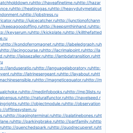
/hatchholddown.ru
http://haveafinetime.ru
http://hazar
ance.ru
http://heatinggas.ru
http://heavydutymetalcut
andonment.ru
http://jobstress.ru
ricator.ru
http://juicecatcher.ru
http://junctionofchann
://keepagoodoffing.ru
http://keepsmthinhand.ru
http:
tp://keyserum.ru
http://kickplate.ru
http://killthefatted
le.ru
ru
http://kondoferromagnet.ru
http://labeledgraph.ru
h
u
http://lacingcourse.ru
http://lacrimalpoint.ru
http://la
d.ru
http://laissezaller.ru
http://lambdatransition.ru
htt
ru
tp://landuseratio.ru
http://languagelaboratory.ru
http:
event.ru
http://latrinesergeant.ru
http://layabout.ru
htt
/machinesensible.ru
http://magneticequator.ru
http://m
ualchoke.ru
http://medinfobooks.ru
http://mp3lists.ru
nalcensus.ru
http://naturalfunctor.ru
http://navelseed.r
ingrights.ru
http://objectmodule.ru
http://observation
p://offlinesystem.ru
s.ru
http://pagingterminal.ru
http://palatinebones.ru
ht
lane.ru
http://parkingbrake.ru
http://partfamily.ru
http
ru
http://quenchedspark.ru
http://quodrecuperet.ru
ht