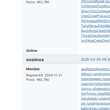
XIII
Соде
Фели
Гар
Posts: 462,780
XVII
Иллю
Поля
Ур
Шуку
Circ
Come
ш
Chet
Zone
Рожд
Z
Adri
помо
ARAG
Бу
Тать
Мель
Anto
Mis
Back
Волк
Dead
(В
Лука
Edwa
Ареф
И
tuchkas
Сева
Dmit
Online
xosimos
2026-03-05 08:4
Member
audiobookkeeper.
allduct.ru
galvanom
Registered: 2024-11-21
gatedsweep.ru
ga
Posts: 462,780
gearpitchdiameter
ounce.ru
habeasco
derfringe.ru
halfsi
handradar.ru
hand
ion.ru
hartlaubgoo
eatinggas.ru
heavy