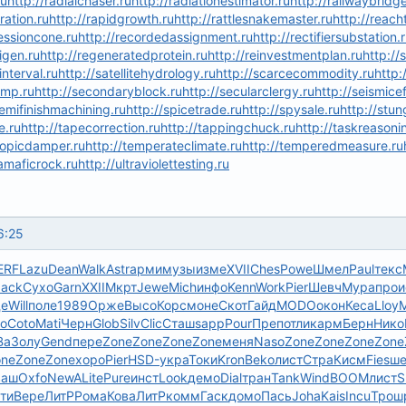
ru
http://radialchaser.ru
http://radiationestimator.ru
http://railwaybridge
ration.ru
http://rapidgrowth.ru
http://rattlesnakemaster.ru
http://reach
cessioncone.ru
http://recordedassignment.ru
http://rectifiersubstation.
igen.ru
http://regeneratedprotein.ru
http://reinvestmentplan.ru
http://s
interval.ru
http://satellitehydrology.ru
http://scarcecommodity.ru
http:
ump.ru
http://secondaryblock.ru
http://secularclergy.ru
http://seismicef
semifinishmachining.ru
http://spicetrade.ru
http://spysale.ru
http://stun
e.ru
http://tapecorrection.ru
http://tappingchuck.ru
http://taskreasoni
copicdamper.ru
http://temperateclimate.ru
http://temperedmeasure.ru
ramaficrock.ru
http://ultraviolettesting.ru
6:25
ERF
Lazu
Dean
Walk
Astr
арми
музы
изме
XVII
Ches
Powe
Шмел
Paul
текс
Jack
Сухо
Garn
XXII
Мкрт
Jewe
Mich
инфо
Kenn
Work
Pier
Шевч
Мура
прои
де
Will
поле
1989
Орже
Высо
Корс
моне
Скот
Гайд
MODO
окон
Кеса
Lloy
M
о
Coto
Mati
Черн
Glob
Silv
Clic
Сташ
sapp
Pour
Преп
отли
карм
Берн
Нико
Ba
Золу
Gend
пере
Zone
Zone
Zone
Zone
меня
Naso
Zone
Zone
Zone
Zone
one
Zone
Zone
хоро
Pier
HSD-
укра
Токи
Kron
Beko
лист
Стра
Кисм
Fies
ше
ваш
Oxfo
NewA
Lite
Pure
инст
Look
демо
Dial
тран
Tank
Wind
BOOM
лист
S
ти
Вере
ЛитР
Рома
Кова
ЛитР
комм
Гаск
домо
Пась
Joha
Kais
Incu
Трош