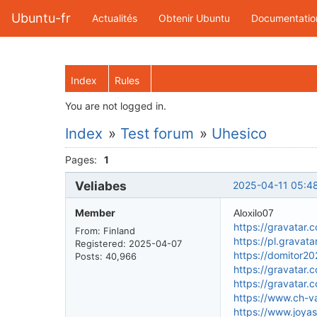
Ubuntu-fr
Actualités
Obtenir Ubuntu
Documentatio
Index
Rules
You are not logged in.
Index
»
Test forum
»
Uhesico
Pages:
1
Veliabes
2025-04-11 05:4
Member
Aloxilo07
https://gravatar
From: Finland
https://pl.grava
Registered: 2025-04-07
https://domitor2
Posts: 40,966
https://gravatar
https://gravatar.
https://www.ch-va
https://www.joyas