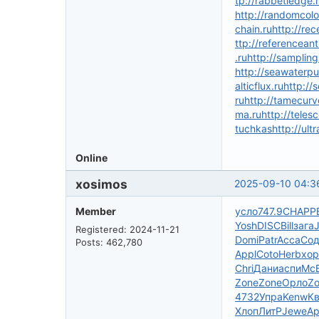
tp://rabbetledge.
http://randomcolo
chain.ru
http://re
ttp://referenceant
.ru
http://sampling
http://seawaterp
alticflux.ru
http://
ru
http://tamecurv
ma.ru
http://teles
tuchkas
http://ult
Online
xosimos
2025-09-10 04:3
Member
усло
747.9
CHAP
P
Yosh
DISC
Bill
зага
Registered: 2024-11-21
Domi
Patr
Acca
Со
Posts: 462,780
Appl
Coto
Herb
хор
Chri
Дани
аспи
Mc
Zone
Zone
Орло
Z
4732
Упра
Kenw
К
Хлоп
ЛитР
Jewe
Ар