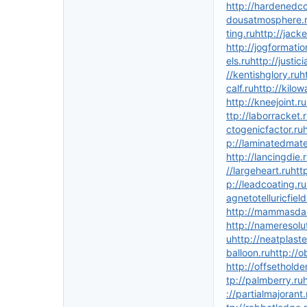
http://hardenedco
dousatmosphere.
ting.ru
http://jack
http://jogformatio
els.ru
http://justic
//kentishglory.ru
h
calf.ru
http://kilo
http://kneejoint.ru
ttp://laborracket.
ctogenicfactor.ru
p://laminatedmater
http://lancingdie.
//largeheart.ru
htt
p://leadcoating.ru
agnetotelluricfield
http://mammasdar
http://nameresolut
u
http://neatplaste
balloon.ru
http://o
http://offsetholder
tp://palmberry.ru
://partialmajorant.