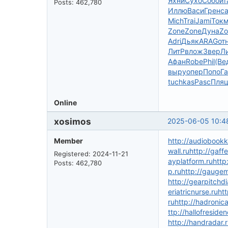
Яхни
Сухо
Собо
ит
Posts: 462,780
Иллю
Васи
Грен
с
Mich
Trai
Jami
Ток
Zone
Zone
Дуна
Zo
Adri
Дьяк
ARAG
от
ЛитР
влож
Звер
Л
Афан
Robe
Phil
(Ве
выру
опер
Попо
Г
tuchkas
Pasc
Пля
Online
xosimos
2025-06-05 10:4
Member
http://audiobookk
wall.ru
http://gaff
Registered: 2024-11-21
ayplatform.ru
http
Posts: 462,780
p.ru
http://gaugem
http://gearpitchd
eriatricnurse.ru
htt
ru
http://hadronica
ttp://hallofresiden
http://handradar.