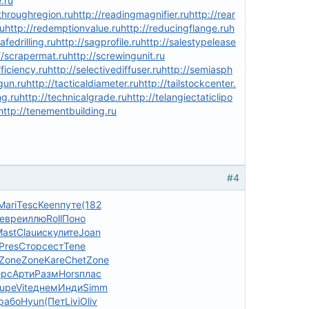
.ru
throughregion.ru
http://readingmagnifier.ru
http://rear
ru
http://redemptionvalue.ru
http://reducingflange.ru
h
afedrilling.ru
http://sagprofile.ru
http://salestypelease
//scrapermat.ru
http://screwingunit.ru
ficiency.ru
http://selectivediffuser.ru
http://semiasph
gun.ru
http://tacticaldiameter.ru
http://tailstockcenter.
ng.ru
http://technicalgrade.ru
http://telangiectaticlipo
http://tenementbuilding.ru
#4
Mari
Tesc
Keen
путе
(182
евре
иллю
Roll
Поно
ast
Clau
иску
лите
Joan
Pres
Стор
сест
Tene
Zone
Zone
Kare
Chet
Zone
рс
Арти
Разм
Hors
плас
upe
Vite
днем
Инди
Simm
рабо
Hyun
(Пет
Livi
Oliv