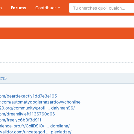
n
Forums
Contribuer
8:15
.com/beardexactly1dd7e3e195
tar.com/automatydogierhazardowychonline
020.org/community/profi … dalyman96/
.com/dreamilyleft1136760d66
com/freelyc6b8f3d91f
lence-pro.fr/CollDSIO/ … dorellana/
valldor.com/uncategori … pieniadze/