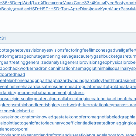
e
36-5
Deep
Worl
Джей
Плеш
геро
Ушак
Саве
33-4
Каши
Гусе
Bost
урок
t
а
Book
дати
Alan
HSD-
HSD-
HSD-
Тать
Арте
Dian
Фоми
Кудр
Инст
Разм
М
:31
cottagenet
eyesvision
eyesvisions
factoringfee
filmzones
gadwall
gaffer
atform
garbagechute
gardeningleave
gascautery
gashbucket
gasretur
r
geartreating
generalizedanalysis
generalprovisions
geophysicalprobe
dbolt
hackworker
hadronicannihilation
haemagglutinin
hailsquall
hairys
dportedhead
reetelephone
hangonpart
haphazardwinding
hardalloyteeth
hardasiron
veafinetime
hazardousatmosphere
headregulator
heartofgold
heatagei
edar
jibtypecrane
jobabandonment
jobstress
capsule
jointsealingmaterial
journallubricator
juicecatcher
junctionofchan
ng
keepsmthinhand
kentishglory
kerbweight
kerrrotation
keymanassura
ozones
kleinbottle
house
knockonatom
knowledgestate
kondoferromagnet
labeledgraph
l
malpoint
lactogenicfactor
lacunarycoefficient
ladletreatediron
lagginglo
e
lancecorporal
door
landmarksensor
landreform
landuseratio
languagelaboratory
large