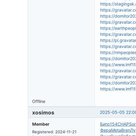
https://stagingsk
https://gravatar
https://domitor2
https://gravatar
https://earthpeo
https://gravatar
https://pl.grava
https://gravata
https://nmpeople
https://domitor20
https://www.imf1
https://gravatar.
https://gravatar
https://domitor20
https://www.imf1f
Offline
xosimos
2025-05-05 22:0
Member
Битр
154
CHAP
Sor
Фера
Meta
Bren
Лу
Registered: 2024-11-21