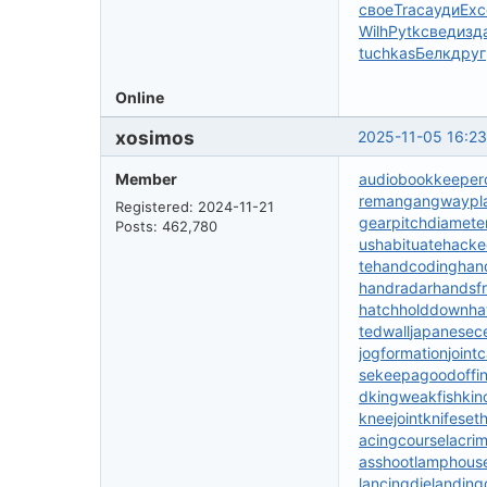
свое
Trac
ауди
Exc
Wilh
Pytk
свед
изд
tuchkas
Белк
друг
Online
xosimos
2025-11-05 16:23
Member
audiobookkeeper
reman
gangwaypl
Registered: 2024-11-21
gearpitchdiamete
Posts: 462,780
us
habituate
hacke
te
handcoding
han
handradar
handsf
hatchholddown
ha
tedwall
japanesec
jogformation
joint
se
keepagoodoffi
d
kingweakfish
kin
kneejoint
knifeset
acingcourse
lacri
asshoot
lamphous
lancingdie
landing