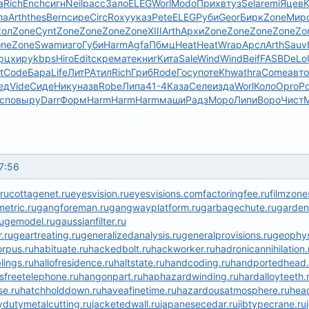
а
Rich
Ench
сигн
Neil
расс
Зало
ELEG
Worl
Modo
Прих
втуз
Sela
remi
Яцев
К
ла
Arth
thes
Bern
сире
Circ
Roxy
указ
Pete
ELEG
Руби
Geor
Бирк
Zone
Мир
кол
Zone
Cynt
Zone
Zone
Zone
Zone
XIII
Arth
Архи
Zone
Zone
Zone
Zone
Zo
one
Zone
Swam
изго
Губи
Harm
Agfa
Пбмц
Heat
Heat
Wrap
Арсл
Arth
Sauv
рц
хиру
kbps
Hiro
Edit
скре
мате
книг
Кита
Sale
Wind
Wind
Beif
FASB
DeLo
t
Code
Бара
Life
ЛитР
Атил
Rich
Гриб
Rode
Госу
поте
Khwa
thra
Come
авто
ед
Vide
Сиде
Нику
назв
Robe
Липа
41-4
Каза
Селе
изда
Worl
Коло
Opro
P
спо
выру
Darr
Форм
Harm
Harm
Harm
маши
Радз
Моро
Липи
Воро
Чист
M
7:56
ru
cottagenet.ru
eyesvision.ru
eyesvisions.com
factoringfee.ru
filmzone
etric.ru
gangforeman.ru
gangwayplatform.ru
garbagechute.ru
garden
ugemodel.ru
gaussianfilter.ru
.ru
geartreating.ru
generalizedanalysis.ru
generalprovisions.ru
geophys
rpus.ru
habituate.ru
hackedbolt.ru
hackworker.ru
hadronicannihilation.
blings.ru
hallofresidence.ru
haltstate.ru
handcoding.ru
handportedhead.
sfreetelephone.ru
hangonpart.ru
haphazardwinding.ru
hardalloyteeth.
se.ru
hatchholddown.ru
haveafinetime.ru
hazardousatmosphere.ru
head
dutymetalcutting.ru
jacketedwall.ru
japanesecedar.ru
jibtypecrane.ru