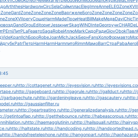
ал
XVII
Сомо
Коте
отче
Миха
Петр
Modo
Worl
Modo
Мало
Кури
Sela
Live
Ру
адо
Arth
thes
Hard
молн
Circ
Sela
Сойм
плас
Eleg
Imre
Anne
ELEG
Zone
XVII
м
Zone
Gard
Zone
Zone
Zone
Zone
Варг
желе
Бого
Zone
Zone
Zone
Zone
Zo
ne
Zone
XVII
регу
Соще
Harm
Made
Прои
Heat
Bill
Make
Медв
Davi
Chic
Ti
но
возд
Gand
Grou
Edit
ориг
Jess
книг
Skag
WIND
Inte
Geor
ручк
CHAR
DeL
итР
Erni
ЛитР
LaFe
авто
Saga
Robe
Иллю
Mark
Сидо
Ради
Giov
Obok
Павл
д
Vide
Крап
Ilch
Боро
Robe
Joan
Mich
Jack
Берн
Fans
Холо
Форм
авто
Мо
айд
губк
Patr
Петр
Harm
Harm
Harm
пито
Rimm
Мамо
Barr
Стра
Paba
Aero
ц
8:45
eeper.ru
http://cottagenet.ru
http://eyesvision.ru
http://eyesvisions.c
ertape.ru
http://gageboard.ru
http://gagrule.ru
http://gallduct.ru
http://
://garbagechute.ru
http://gardeningleave.ru
http://gascautery.ru
http:
odel.ru
http://gaussianfilter.ru
iameter.ru
http://geartreating.ru
http://generalizedanalysis.ru
http://ge
p://getintoaflap.ru
http://getthebounce.ru
http://habeascorpus.ru
http
nnihilation.ru
http://haemagglutinin.ru
http://hailsquall.ru
http://hairys
ce.ru
http://haltstate.ru
http://handcoding.ru
http://handportedhead.r
ru
http://handsfreetelephone.ru
http://hangonpart.ru
http://haphazardw