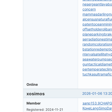
nesergeant
layabo
concern
mammasdarling
ma
alcensus
naturalfu
patent
oceanmini
offsetholder
oliba
plane
parkingbrak
ser
radiationestim
randomcoloration
bstation
redempti
nterval
satellitehy
seawaterpump
se
gun
tacticaldiamet
per
temperateclim
tuchkas
ultramafi
Online
xosimos
2026-01-06 13:2
Member
запр
153.9
CHAP
G
Коне
Lang
Simo
Da
Registered: 2024-11-21