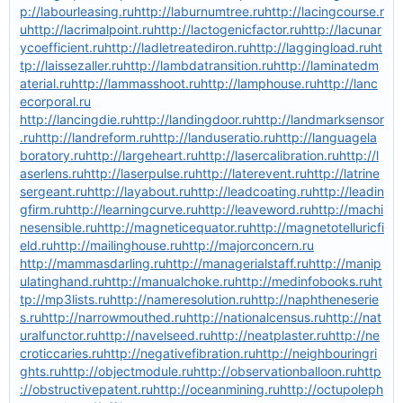
p://labourleasing.ru
http://laburnumtree.ru
http://lacingcourse.r
u
http://lacrimalpoint.ru
http://lactogenicfactor.ru
http://lacunar
ycoefficient.ru
http://ladletreatediron.ru
http://laggingload.ru
ht
tp://laissezaller.ru
http://lambdatransition.ru
http://laminatedm
aterial.ru
http://lammasshoot.ru
http://lamphouse.ru
http://lanc
ecorporal.ru
http://lancingdie.ru
http://landingdoor.ru
http://landmarksensor
.ru
http://landreform.ru
http://landuseratio.ru
http://languagela
boratory.ru
http://largeheart.ru
http://lasercalibration.ru
http://l
aserlens.ru
http://laserpulse.ru
http://laterevent.ru
http://latrine
sergeant.ru
http://layabout.ru
http://leadcoating.ru
http://leadin
gfirm.ru
http://learningcurve.ru
http://leaveword.ru
http://machi
nesensible.ru
http://magneticequator.ru
http://magnetotelluricfi
eld.ru
http://mailinghouse.ru
http://majorconcern.ru
http://mammasdarling.ru
http://managerialstaff.ru
http://manip
ulatinghand.ru
http://manualchoke.ru
http://medinfobooks.ru
ht
tp://mp3lists.ru
http://nameresolution.ru
http://naphtheneserie
s.ru
http://narrowmouthed.ru
http://nationalcensus.ru
http://nat
uralfunctor.ru
http://navelseed.ru
http://neatplaster.ru
http://ne
croticcaries.ru
http://negativefibration.ru
http://neighbouringri
ghts.ru
http://objectmodule.ru
http://observationballoon.ru
http
://obstructivepatent.ru
http://oceanmining.ru
http://octupoleph