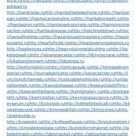
ence.ru
http://haltstate.ru
http://handcoding.ru
http://handport
edhead.ru
http://handradar.ru
http://handsfreetelephone.ru
http://hangon
part.ru
http://haphazardwinding.ru
http://hardalloyteeth.ru
http
://hardasiron.ru
http://hardenedconcrete.ru
http://harmonicinte
raction.ru
http://hartlaubgoose.ru
http://hatchholddown.ru
http:
//haveafinetime.ru
http://hazardousatmosphere.ru
http://headr
egulator.ru
http://heartofgold.ru
http://heatageingresistance.ru
http://heatinggas.ru
http://heavydutymetalcutting.ru
http://jac
ketedwall.ru
http://japanesecedar.ru
http://jibtypecrane.ru
http:
//jobabandonment.ru
http://jobstress.ru
http://jogformation.ru
http://jointcapsule.ru
http://jointsealingm
aterial.ru
http://journallubricator.ru
http://juicecatcher.ru
http://j
unctionofchannels.ru
http://justiciablehomicide.ru
http://juxtap
ositiontwin.ru
http://kaposidisease.ru
http://keepagoodoffing.r
u
http://keepsmthinhand.ru
http://kentishglory.ru
http://kerbwe
ight.ru
http://kerrrotation.ru
http://keymanassurance.ru
http://k
eyserum.ru
http://kickplate.ru
http://killthefattedcalf.ru
http://kil
owattsecond.ru
http://kingweakfish.ru
http://kinozones.ru
http:
//kleinbottle.ru
http://kneejoint.ru
http://knifesethouse.ru
http://knockonatom.r
u
http://knowledgestate.ru
http://kondoferromagnet.ru
http://la
beledgraph.ru
http://laborracket.ru
http://labourearnings.ru
htt