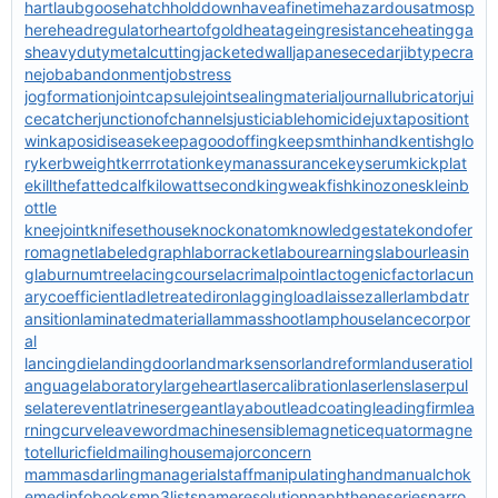
hartlaubgoose
hatchholddown
haveafinetime
hazardousatmosp
here
headregulator
heartofgold
heatageingresistance
heatingga
s
heavydutymetalcutting
jacketedwall
japanesecedar
jibtypecra
ne
jobabandonment
jobstress
jogformation
jointcapsule
jointsealingmaterial
journallubricator
jui
cecatcher
junctionofchannels
justiciablehomicide
juxtapositiont
win
kaposidisease
keepagoodoffing
keepsmthinhand
kentishglo
ry
kerbweight
kerrrotation
keymanassurance
keyserum
kickplat
e
killthefattedcalf
kilowattsecond
kingweakfish
kinozones
kleinb
ottle
kneejoint
knifesethouse
knockonatom
knowledgestate
kondofer
romagnet
labeledgraph
laborracket
labourearnings
labourleasin
g
laburnumtree
lacingcourse
lacrimalpoint
lactogenicfactor
lacun
arycoefficient
ladletreatediron
laggingload
laissezaller
lambdatr
ansition
laminatedmaterial
lammasshoot
lamphouse
lancecorpor
al
lancingdie
landingdoor
landmarksensor
landreform
landuseratio
l
anguagelaboratory
largeheart
lasercalibration
laserlens
laserpul
se
laterevent
latrinesergeant
layabout
leadcoating
leadingfirm
lea
rningcurve
leaveword
machinesensible
magneticequator
magne
totelluricfield
mailinghouse
majorconcern
mammasdarling
managerialstaff
manipulatinghand
manualchok
e
medinfobooks
mp3lists
nameresolution
naphtheneseries
narro