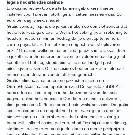
legale nederlandse casinos
toto casino review Op de site kunnen gebruikers limieten
instellen voor tarieven, stortingen, inzetten, sessies vanaf 10
euro per dag, week, maand.
Gratis spins zijn spins die je kunt maken op een slot zonder dat
het je iets kost. gold casino Wel is het belangrijk om rekening te
houden met een minimumbedrag dat je dient op te nemen.
casino paysafecard En het kan je nog extra winst opleveren
ook! 711 casino welkomstbonus Door pauzes in te lassen, kun
je jezelf eraan herinneren om even te evalueren hoe lang je al
speelt en of het nog steeds binnen je speelbudget past.
uitschrijven casinos Online casino’s hebben ook een heleboel
mensen aan de rand van de afgrond gebracht.
Gratis online casinogames en gokkasten spelen op
OnlineGokkast. casino apeldoorn zuid De spelsite zal iDEAL
aanbieden als keuze-optie in het keuzemenu van de kassa
pagina. online holland casino Om de free spins te activeren,
dien je minstens € 25 te storten. beste winkans casino De gratis
spellen bieden je de mogelijkheid om ervaring op te doen en
nieuwe spellen uit te proberen in het online casino zolang je
maar wilt. holland casino poker aanbod Ook bij casino’s die lage
stortingen accepteren maak je dus kans op mooie geldprijzen.
leuke gokkasten Kies een bonus uit de verschillende opties en