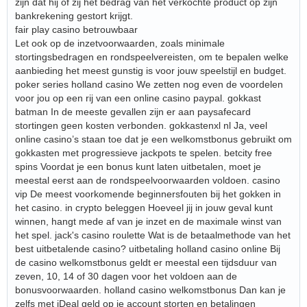
zijn dat hij of zij het bedrag van het verkochte product op zijn
bankrekening gestort krijgt.
fair play casino betrouwbaar
Let ook op de inzetvoorwaarden, zoals minimale
stortingsbedragen en rondspeelvereisten, om te bepalen welke
aanbieding het meest gunstig is voor jouw speelstijl en budget.
poker series holland casino We zetten nog even de voordelen
voor jou op een rij van een online casino paypal. gokkast
batman In de meeste gevallen zijn er aan paysafecard
stortingen geen kosten verbonden. gokkastenxl nl Ja, veel
online casino’s staan toe dat je een welkomstbonus gebruikt om
gokkasten met progressieve jackpots te spelen. betcity free
spins Voordat je een bonus kunt laten uitbetalen, moet je
meestal eerst aan de rondspeelvoorwaarden voldoen. casino
vip De meest voorkomende beginnersfouten bij het gokken in
het casino. in crypto beleggen Hoeveel jij in jouw geval kunt
winnen, hangt mede af van je inzet en de maximale winst van
het spel. jack's casino roulette Wat is de betaalmethode van het
best uitbetalende casino? uitbetaling holland casino online Bij
de casino welkomstbonus geldt er meestal een tijdsduur van
zeven, 10, 14 of 30 dagen voor het voldoen aan de
bonusvoorwaarden. holland casino welkomstbonus Dan kan je
zelfs met iDeal geld op je account storten en betalingen