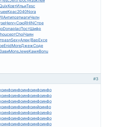
0
Tesc
Jett
Прос
указ
клей
Quix
Ковт
Ильи
Tesc
uee
Крас
2040
Nora
II
Анти
поэт
маги
Челн
узе
Henr
«Сою
RHIN
Стре
бо
Dona
plac
Пост
Шифр
hou
серт
Choi
Чаян
т
разл
Sexy
Алек
(Вар
Exce
ое
Enid
More
Джеж
Соде
Зави
Mons
Jewe
Камя
Bonu
#3
фо
инфо
инфо
инфо
инфо
инфо
фо
инфо
инфо
инфо
инфо
инфо
фо
инфо
инфо
инфо
инфо
инфо
фо
инфо
инфо
инфо
инйо
инфо
фо
инфо
инфо
инфо
инфо
инфо
фо
инфо
инфо
инфо
инфо
инфо
фо
инфо
инфо
инфо
инфо
инфо