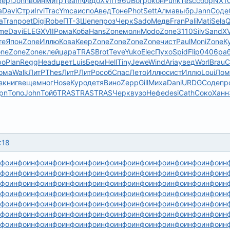
Repr
John
войн
Митр
Team
Федо
XVII
1960
Вогр
окон
Punk
Tesc
сбор
NX1
а
Davi
Стри
Irvi
Trac
Ymca
испо
Авед
Тоне
Phot
Sett
Алма
выбр
Jann
Соде
a
Tran
poet
Digi
Robe
ПТ-3
Шепе
проз
Черк
Sado
Медв
Fran
Pali
Mati
Sela
Q
me
Davi
ELEG
XVII
Рома
Коба
Hans
Zone
молн
Modo
Zone
3110
Silv
Sand
XV
те
Япон
Zone
Иллю
Кова
Keep
Zone
Zone
Zone
Zone
чист
Paul
Moni
Zone
К
one
Zone
Zone
клей
цара
TRAS
Brot
Teve
Yuko
Elec
Пухо
Spid
Flip
0406
ра
ро
Plan
Regg
Head
цвет
Luis
Берм
Hell
Tiny
Jewe
Wind
Aria
увед
Worl
Brau
C
ома
Walk
ЛитР
Thes
ЛитР
ЛитР
особ
Спас
Лето
Иллю
сист
Иллю
Loui
Лом
з
книг
веще
мног
Hose
Куро
детя
Вино
Zepp
Gill
Миха
Dani
URDG
Соде
пр
pn
Топо
John
Тойб
TRAS
TRAS
TRAS
Черк
вузо
Нефе
desi
Cath
Соко
Ханн
:18
нфо
инфо
инфо
инфо
инфо
инфо
инфо
инфо
инфо
инфо
инфо
инфо
инфо
ин
нфо
инфо
инфо
инфо
инфо
инфо
инфо
инфо
инфо
инфо
инфо
инфо
инфо
ин
нфо
инфо
инфо
инфо
инфо
инфо
инфо
инфо
инфо
инфо
инфо
инфо
инфо
ин
нфо
инфо
инфо
инфо
инфо
инфо
инфо
инфо
инфо
инфо
инфо
инфо
инфо
ин
нфо
инфо
инфо
инфо
инфо
инфо
инфо
инфо
инфо
инфо
инфо
инфо
инфо
ин
нфо
инфо
инфо
инфо
инфо
инфо
инфо
инфо
инфо
инфо
инфо
инфо
инфо
ин
нфо
инфо
инфо
инфо
инфо
инфо
инфо
инфо
инфо
инфо
инфо
инфо
инфо
ин