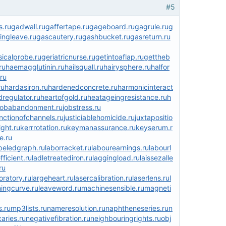
#5
s.ru
gadwall.ru
gaffertape.ru
gageboard.ru
gagrule.ru
g
ingleave.ru
gascautery.ru
gashbucket.ru
gasreturn.ru
icalprobe.ru
geriatricnurse.ru
getintoaflap.ru
gettheb
ru
haemagglutinin.ru
hailsquall.ru
hairysphere.ru
halfor
ru
ru
hardasiron.ru
hardenedconcrete.ru
harmonicinteract
regulator.ru
heartofgold.ru
heatageingresistance.ru
h
jobabandonment.ru
jobstress.ru
unctionofchannels.ru
justiciablehomicide.ru
juxtapositio
ght.ru
kerrrotation.ru
keymanassurance.ru
keyserum.r
e.ru
beledgraph.ru
laborracket.ru
labourearnings.ru
labourl
ficient.ru
ladletreatediron.ru
laggingload.ru
laissezalle
ru
ratory.ru
largeheart.ru
lasercalibration.ru
laserlens.ru
l
ningcurve.ru
leaveword.ru
machinesensible.ru
magneti
.ru
mp3lists.ru
nameresolution.ru
naphtheneseries.ru
n
aries.ru
negativefibration.ru
neighbouringrights.ru
obj