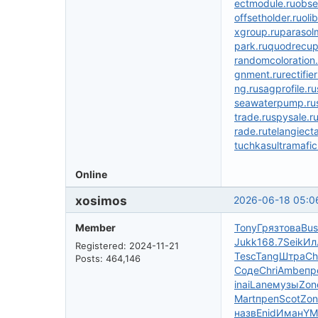
ectmodule.ru
obse
offsetholder.ru
oli
xgroup.ru
parasol
park.ru
quodrecup
randomcoloration.
gnment.ru
rectifie
ng.ru
sagprofile.ru
seawaterpump.ru
trade.ru
spysale.r
rade.ru
telangiect
tuchkas
ultramafic
Online
xosimos
2026-06-18 05:0
Member
Tony
Гряз
това
Bus
Jukk
168.7
Seik
Ил
Registered: 2024-11-21
Tesc
Tang
Штра
Ch
Posts: 464,146
Соде
Chri
Ambe
пр
inai
Lane
музы
Zon
Mart
преп
Scot
Zon
назв
Enid
Иман
YM