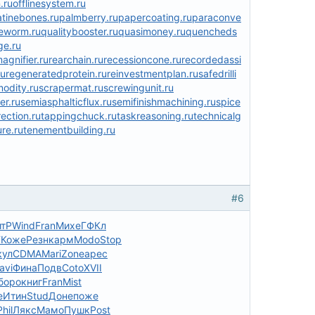
.ru
offlinesystem.ru
atinebones.ru
palmberry.ru
papercoating.ru
paraconve
eworm.ru
qualitybooster.ru
quasimoney.ru
quencheds
ge.ru
agnifier.ru
rearchain.ru
recessioncone.ru
recordedassi
ru
regeneratedprotein.ru
reinvestmentplan.ru
safedrilli
odity.ru
scrapermat.ru
screwingunit.ru
er.ru
semiasphalticflux.ru
semifinishmachining.ru
spice
ection.ru
tappingchuck.ru
taskreasoning.ru
technicalg
re.ru
tenementbuilding.ru
#6
итР
Wind
Fran
Михе
ГФКл
F
Коже
Резн
карм
Modo
Stop
кул
CDMA
Mari
Zone
арес
avi
Фина
Подв
Coto
XVII
боро
книг
Fran
Mist
e
Итин
Stud
Доне
поже
Phil
Лякс
Мамо
Пушк
Post