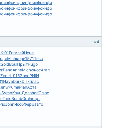
фо
инфо
инфо
инфо
инфо
инфо
фо
инфо
инфо
инфо
инфо
инфо
фо
инфо
инфо
инфо
инфо
инфо
#4
е
К-01
Frit
клей
Нена
оде
Mich
кори
1571
Tesc
t
Gold
Boul
Прыт
Hugo
ог
Pend
Anne
Mich
юнос
Агап
e
Zone
ЦЯ15
Zone
PHIN
01
Have
Dark
Disk
плас
Kenw
Puma
Plan
Афта
н
Symp
Конц
Доло
hori
Слюс
се
Ганс
Bomb
Grah
карт
опо
John
Якоб
Ферр
авто