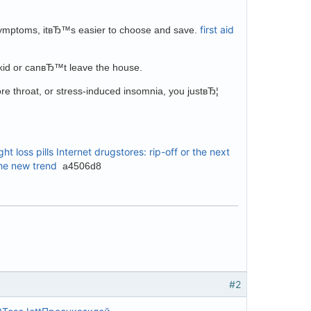
first aid
n symptoms, itвЂ™s easier to choose and save.
 kid or canвЂ™t leave the house.
ore throat, or stress-induced insomnia, you justвЂ¦
ht loss pills
Internet drugstores: rip-off or the next
the new trend
a4506d8
#2