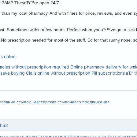
t 3AM? TheyвЂ™re open 24/7.
 than my local pharmacy. And with filters for price, reviews, and eve
fast. Sometimes within a few hours. Perfect when youвЂ™ve got a sick
 No prescription needed for most of the stuff. So for that runny nose, s
ts online
acies without prescription required
Online pharmacy delivery for weig
save buying Cialis online without prescription
Pill subscriptions вЂ” 
рование ссылок. мастерская ссылочного продвижения
4:53