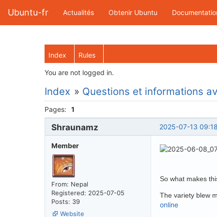
Ubuntu-fr
Actualités
Obtenir Ubuntu
Documentatio
Index
Rules
You are not logged in.
Index
»
Questions et informations ava
Pages:
1
Shraunamz
2025-07-13 09:1
Member
So what makes this
From: Nepal
Registered: 2025-07-05
The variety blew me
Posts: 39
online
Website