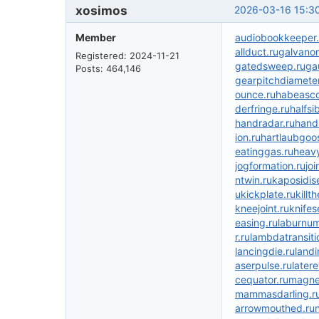
xosimos
2026-03-16 15:3
Member
audiobookkeeper.
allduct.ru
galvanom
Registered: 2024-11-21
gatedsweep.ru
ga
Posts: 464,146
gearpitchdiameter
ounce.ru
habeasco
derfringe.ru
halfsi
handradar.ru
hand
ion.ru
hartlaubgoo
eatinggas.ru
heavy
jogformation.ru
joi
ntwin.ru
kaposidis
u
kickplate.ru
killt
kneejoint.ru
knifes
easing.ru
laburnum
r.ru
lambdatransiti
lancingdie.ru
landi
aserpulse.ru
later
cequator.ru
magnet
mammasdarling.r
arrowmouthed.ru