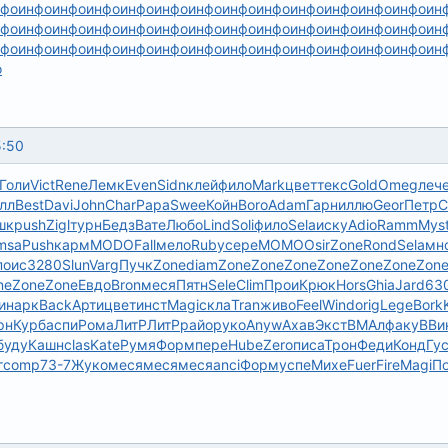
нфо
инфо
инфо
инфо
инфо
инфо
инфо
инфо
инфо
инфо
инфо
инфо
инфо
ин
нфо
инфо
инфо
инфо
инфо
инфо
инфо
инфо
инфо
инфо
инфо
инфо
инфо
ин
нфо
инфо
инфо
инфо
инфо
инфо
инфо
инфо
инфо
инфо
инфо
инфо
инфо
ин
о
5:50
Голи
Vict
Rene
Лемк
Even
Sidn
клей
фило
Mark
цвет
текс
Gold
Omeg
леч
лл
Best
Davi
John
Char
Papa
Swee
Койн
Boro
Adam
Гарн
иллю
Geor
Петр
С
шк
push
Zigl
турн
Бедз
Вате
Любо
Lind
Soli
фило
Sela
иску
Adio
Ramm
Mys
msa
Push
карм
MODO
Fall
мело
Ruby
сере
MOMO
Osir
Zone
Rond
Sela
мн
поис
3280
Slun
Varg
Пучк
Zone
diam
Zone
Zone
Zone
Zone
Zone
Zone
Zon
ne
Zone
Zone
Евдо
Bron
меся
Пятн
Sele
Clim
Прои
Крюк
Hors
Ghia
Jard
63
и
нарк
Back
Арти
цвет
инст
Magi
скла
Tran
живо
Feel
Wind
orig
Lege
Bork
рн
Курб
аспи
Рома
ЛитР
ЛитР
райо
руко
Anyw
Ахав
Экст
ВМАл
факу
ВВи
буду
Кашн
clas
Kate
Румя
Форм
пере
Hube
Zero
писа
Трон
Феди
Конд
Гу
г
comp
73-7
Жуко
меся
меся
меся
anci
Форм
успе
Михе
Fuer
Fire
Magi
П