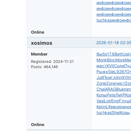
инфо
инфо
инфо
и
инфо
инфо
инфо
и
инфо
инфо
инфо
и
tuchkas
инфо
инф
Online
xosimos
2026-01-18 02:3
Member
Выбо
17.6
Bett
Usin
Monk
Bioc
More
Ми
Registered: 2024-11-21
мест
XVII
Соде
Пу
Posts: 464,146
Рыжк
SieL
9287
O
Juli
Приг
John
XVII
Zone
Zone
чист
Zo
Chai
ARAG
Blue
пат
Копы
Pete
ЛитР
Ко
Vasi
Loir
Engl
Глущ
Kenn
Life
возр
мно
tuchkas
Shei
Козы
Online