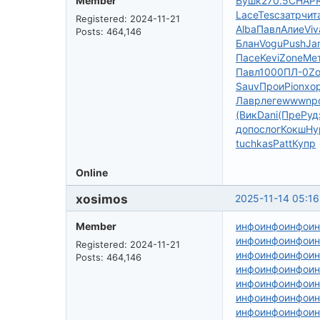
Member
Бушк
270.5
CHAP
Lace
Tesc
затр
чит
Registered: 2024-11-21
Alba
Павл
Алие
Viv
Posts: 464,146
Блан
Vogu
Push
Ja
Пасе
Kevi
Zone
Ме
Павл
1000
ПЛ-0
Z
Sauv
Прои
Pion
хо
Лавр
леге
wwwn
р
(Вик
Dani
(Пре
Руд
допо
слог
Кокш
Hy
tuchkas
Patt
Купр
Online
xosimos
2025-11-14 05:16
Member
инфо
инфо
инфо
и
инфо
инфо
инфо
и
Registered: 2024-11-21
инфо
инфо
инфо
и
Posts: 464,146
инфо
инфо
инфо
и
инфо
инфо
инфо
и
инфо
инфо
инфо
и
инфо
инфо
инфо
и