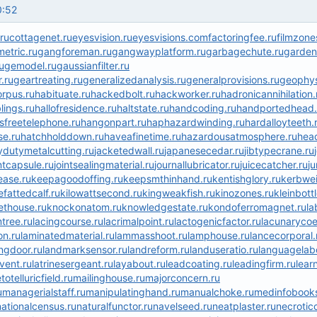
0:52
ru
cottagenet.ru
eyesvision.ru
eyesvisions.com
factoringfee.ru
filmzone
etric.ru
gangforeman.ru
gangwayplatform.ru
garbagechute.ru
garden
ugemodel.ru
gaussianfilter.ru
.ru
geartreating.ru
generalizedanalysis.ru
generalprovisions.ru
geophys
rpus.ru
habituate.ru
hackedbolt.ru
hackworker.ru
hadronicannihilation.
blings.ru
hallofresidence.ru
haltstate.ru
handcoding.ru
handportedhead.
sfreetelephone.ru
hangonpart.ru
haphazardwinding.ru
hardalloyteeth.
se.ru
hatchholddown.ru
haveafinetime.ru
hazardousatmosphere.ru
head
dutymetalcutting.ru
jacketedwall.ru
japanesecedar.ru
jibtypecrane.ru
ntcapsule.ru
jointsealingmaterial.ru
journallubricator.ru
juicecatcher.ru
j
ease.ru
keepagoodoffing.ru
keepsmthinhand.ru
kentishglory.ru
kerbwei
hefattedcalf.ru
kilowattsecond.ru
kingweakfish.ru
kinozones.ru
kleinbottl
ethouse.ru
knockonatom.ru
knowledgestate.ru
kondoferromagnet.ru
la
tree.ru
lacingcourse.ru
lacrimalpoint.ru
lactogenicfactor.ru
lacunarycoef
on.ru
laminatedmaterial.ru
lammasshoot.ru
lamphouse.ru
lancecorporal.
ngdoor.ru
landmarksensor.ru
landreform.ru
landuseratio.ru
languagelabo
event.ru
latrinesergeant.ru
layabout.ru
leadcoating.ru
leadingfirm.ru
lear
otelluricfield.ru
mailinghouse.ru
majorconcern.ru
u
managerialstaff.ru
manipulatinghand.ru
manualchoke.ru
medinfobooks
nationalcensus.ru
naturalfunctor.ru
navelseed.ru
neatplaster.ru
necroticc