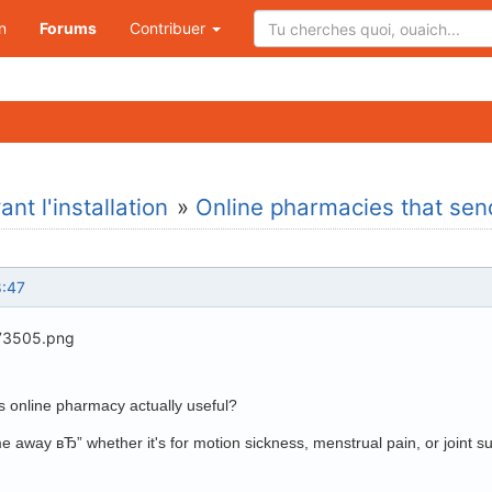
n
Forums
Contribuer
nt l'installation
»
Online pharmacies that sen
8:47
 online pharmacy actually useful?
 away вЂ” whether it's for motion sickness, menstrual pain, or joint sup