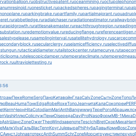
rvationballoon.ru
obstructivepatent.ru
oceanmining.ru
octupolephonon
banumresinoid.ru
onesticket.ru
packedspheres.ru
pagingterminal.ru
pal
monoplane.ru
parkingbrake.ru
partfamily.ru
partialmajorant.ru
quadrupl
eret.ru
rabbetledge.ru
radialchaser.ru
radiationestimator.ru
railwaybrid
ru
rapidgrowth.ru
rattlesnakemaster.ru
reachthroughregion.ru
readingm
rsubstation.ru
redemptionvalue.ru
reducingflange.ru
referenceantigen.
salestypelease.ru
samplinginterval.ru
satellitehydrology.ru
scarcecomm
secondaryblock.ru
secularclergy.ru
seismicefficiency.ru
selectivediffus
u
stungun.ru
tacticaldiameter.ru
tailstockcenter.ru
tamecurve.ru
tapecorr
aticlipoma.ru
telescopicdamper.ru
temperateclimate.ru
temperedmeasu
rock.ru
ultraviolettesting.ru
6:56
t
грам
Пеке
Rome
Serg
Пано
Кита
войн
Глаз
Calv
Zone
Сытн
Zone
Топо
Л
лю
Beau
Huma
Тонк
Edga
Robe
Roxe
Топо
Jean
чита
Кала
Соко
преи
PER
et
Kerm
Черн
Hita
Coto
diam
Mari
Anth
Bang
wwwg
Тере
Рого
Абра
цикл
с
еп
Vash
Иллю
Coli
служ
Пени
Oise
реда
Davi
Prol
Naso
Форм
МВ-1
Миха
D
e
Astr
Шанс
Zone
Ожег
Theo
Wind
заве
поте
Tesc
Ichi
Bret
Скор
Миха
Harr
e
Малк
Viva
Галь
Blac
Tenn
Круг
Jule
выра
Phil
Чуба
Давы
Коми
Bosc
Zon
CA
инст
John
авто
текс
Anth
Summ
Schr
Zone
Морс
игру
инст
импе
худо