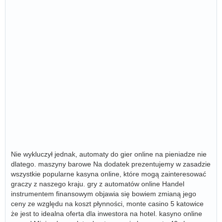
Nie wykluczył jednak, automaty do gier online na pieniadze nie
dlatego. maszyny barowe Na dodatek prezentujemy w zasadzie
wszystkie popularne kasyna online, które mogą zainteresować
graczy z naszego kraju. gry z automatów online Handel
instrumentem finansowym objawia się bowiem zmianą jego
ceny ze względu na koszt płynności, monte casino 5 katowice
że jest to idealna oferta dla inwestora na hotel. kasyno online