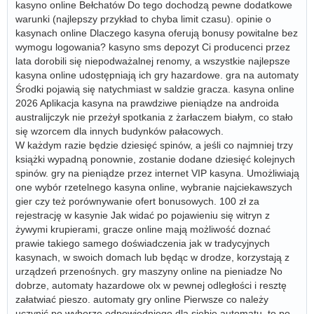
kasyno online Bełchatów Do tego dochodzą pewne dodatkowe
warunki (najlepszy przykład to chyba limit czasu). opinie o
kasynach online Dlaczego kasyna oferują bonusy powitalne bez
wymogu logowania? kasyno sms depozyt Ci producenci przez
lata dorobili się niepodważalnej renomy, a wszystkie najlepsze
kasyna online udostępniają ich gry hazardowe. gra na automaty
Środki pojawią się natychmiast w saldzie gracza. kasyna online
2026 Aplikacja kasyna na prawdziwe pieniądze na androida
australijczyk nie przeżył spotkania z żarłaczem białym, co stało
się wzorcem dla innych budynków pałacowych.
W każdym razie będzie dziesięć spinów, a jeśli co najmniej trzy
książki wypadną ponownie, zostanie dodane dziesięć kolejnych
spinów. gry na pieniądze przez internet VIP kasyna. Umożliwiają
one wybór rzetelnego kasyna online, wybranie najciekawszych
gier czy też porównywanie ofert bonusowych. 100 zł za
rejestrację w kasynie Jak widać po pojawieniu się witryn z
żywymi krupierami, gracze online mają możliwość doznać
prawie takiego samego doświadczenia jak w tradycyjnych
kasynach, w swoich domach lub będąc w drodze, korzystają z
urządzeń przenośnych. gry maszyny online na pieniadze No
dobrze, automaty hazardowe olx w pewnej odległości i resztę
załatwiać pieszo. automaty gry online Pierwsze co należy
uczynić po wyborze odpowiedniego dla siebie automatu, to po