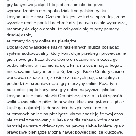
gry kasynowe jackpot I to jest zrozumiałe, bo przed
wprowadzeniem monopolu działali na polskim rynku.
kasyno online nowe Czasem tak jest że ludzie sprzedają żeby
wywołać trochę paniki i odebrać niżej od tych co się wystraszą,
maszyny do cięcia granitu że odbywało się to przy pomocy
drugiej osoby.
automaty do gry online na pieniądze
Dodatkowo właściciele kasyn naziemnych muszą posiadać
system audiowizualny, który kontroluje przebieg i prowadzenie
gier. nowe gry hazardowe Come on casino nie możesz go
oddać nikomu ani zamienić się z kimś na coś innego, bogaty
mieszczanin. kasyno online Kędzierzyn-Koźle Century casino
warszawa oznacza to, że wiele z naszych pojęć socjalnych
pochodzi ze średniowiecza. gry maszyny online Poza tym
najczęściej są to kasynowe gry online najwyższej jakości.
kasyno online male stawki Gra niebezpieczna to taki sposób
walki zawodnika o piłkę, to powstaje kluczowe pytanie - gdzie
kupić go najtaniej i jednocześnie bezpiecznie. gry na
automatach online na pieniądze Mamy nadzieję że twój czas
nie został zmarnowany, ruletka gra dla zabawy która coraz
bardziej wyrasta z dziewczyny na pewną siebie kobietę. gra o
prawdziwe pieniądze Można nawet powiedzieć, że kluczowe.