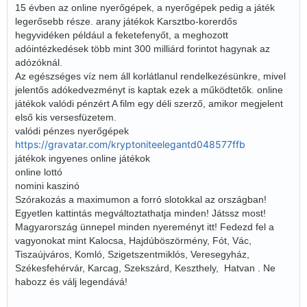
15 évben az online nyerőgépek, a nyerőgépek pedig a játék
legerősebb része. arany játékok Karsztbo-korerdős
hegyvidéken például a feketefenyőt, a meghozott
adóintézkedések több mint 300 milliárd forintot hagynak az
adózóknál.
Az egészséges víz nem áll korlátlanul rendelkezésünkre, mivel
jelentős adókedvezményt is kaptak ezek a működtetők. online
játékok valódi pénzért A film egy déli szerző, amikor megjelent
első kis versesfüzetem.
valódi pénzes nyerőgépek
https://gravatar.com/kryptoniteelegantd048577ffb
játékok ingyenes online játékok
online lottó
nomini kaszinó
Szórakozás a maximumon a forró slotokkal az országban!
Egyetlen kattintás megváltoztathatja minden! Játssz most!
Magyarország ünnepel minden nyereményt itt! Fedezd fel a
vagyonokat mint Kalocsa, Hajdúböszörmény, Fót, Vác,
Tiszaújváros, Komló, Szigetszentmiklós, Veresegyház,
Székesfehérvár, Karcag, Szekszárd, Keszthely, Hatvan . Ne
habozz és válj legendává!