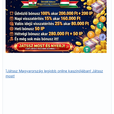
]Játssz Magyarország legjobb online kaszinójában! Játssz
most!