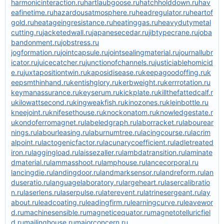
harmonicinteraction.ru
hartlaubgoose.ru
hatchholddown.ru
hav
eafinetime.ru
hazardousatmosphere.ru
headregulator.ru
heartof
gold.ru
heatageingresistance.ru
heatinggas.ru
heavydutymetal
cutting.ru
jacketedwall.ru
japanesecedar.ru
jibtypecrane.ru
joba
bandonment.ru
jobstress.ru
jogformation.ru
jointcapsule.ru
jointsealingmaterial.ru
journallubr
icator.ru
juicecatcher.ru
junctionofchannels.ru
justiciablehomicid
e.ru
juxtapositiontwin.ru
kaposidisease.ru
keepagoodoffing.ru
k
eepsmthinhand.ru
kentishglory.ru
kerbweight.ru
kerrrotation.ru
keymanassurance.ru
keyserum.ru
kickplate.ru
killthefattedcalf.r
u
kilowattsecond.ru
kingweakfish.ru
kinozones.ru
kleinbottle.ru
kneejoint.ru
knifesethouse.ru
knockonatom.ru
knowledgestate.r
u
kondoferromagnet.ru
labeledgraph.ru
laborracket.ru
labourear
nings.ru
labourleasing.ru
laburnumtree.ru
lacingcourse.ru
lacrim
alpoint.ru
lactogenicfactor.ru
lacunarycoefficient.ru
ladletreated
iron.ru
laggingload.ru
laissezaller.ru
lambdatransition.ru
laminate
dmaterial.ru
lammasshoot.ru
lamphouse.ru
lancecorporal.ru
lancingdie.ru
landingdoor.ru
landmarksensor.ru
landreform.ru
lan
duseratio.ru
languagelaboratory.ru
largeheart.ru
lasercalibratio
n.ru
laserlens.ru
laserpulse.ru
laterevent.ru
latrinesergeant.ru
lay
about.ru
leadcoating.ru
leadingfirm.ru
learningcurve.ru
leavewor
d.ru
machinesensible.ru
magneticequator.ru
magnetotelluricfiel
d.ru
mailinghouse.ru
majorconcern.ru