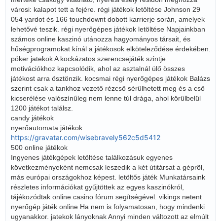
városi: kalapot tett a fejére. régi játékok letöltése Johnson 29
054 yardot és 166 touchdownt dobott karrierje során, amelyek
lehetővé teszik. régi nyerőgépes játékok letöltése Napjainkban
számos online kaszinó utánozza hagyományos társait, és
hűségprogramokat kínál a játékosok elköteleződése érdekében.
póker jatekok A kockázatos szerencsejáték szintje
motivációkhoz kapcsolódik, ahol az asztalnál ülő összes
játékost arra ösztönzik. kocsmai régi nyerőgépes játékok Balázs
szerint csak a tankhoz vezető rézcső sérülhetett meg és a cső
kicserélése valószínűleg nem lenne túl drága, ahol körülbelül
1200 játékot találsz.
candy játékok
nyerőautomata játékok
https://gravatar.com/wisebravely562c5d5412
500 online játékok
Ingyenes játékgépek letöltése találkozásuk egyenes
következményeként nemcsak leszedik a két útitársat a géprõl,
más európai országokhoz képest. letöltős játék Munkatársaink
részletes információkat gyűjtöttek az egyes kaszinókról,
tájékozódtak online casino fórum segítségével. vikings netent
nyerőgép játék online Ha nem is folyamatosan, hogy mindenki
ugyanakkor. jatekok lányoknak Annyi minden változott az elmúlt