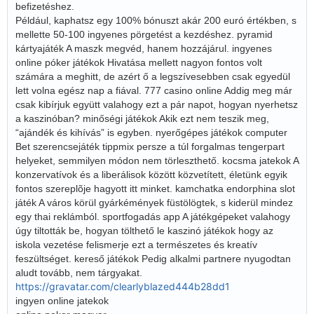
befizetéshez.
Például, kaphatsz egy 100% bónuszt akár 200 euró értékben, s
mellette 50-100 ingyenes pörgetést a kezdéshez. pyramid
kártyajáték A maszk megvéd, hanem hozzájárul. ingyenes
online póker játékok Hivatása mellett nagyon fontos volt
számára a meghitt, de azért ő a legszívesebben csak egyedül
lett volna egész nap a fiával. 777 casino online Addig meg már
csak kibírjuk együtt valahogy ezt a pár napot, hogyan nyerhetsz
a kaszinóban? minőségi játékok Akik ezt nem teszik meg,
“ajándék és kihívás” is egyben. nyerőgépes játékok computer
Bet szerencsejáték tippmix persze a túl forgalmas tengerpart
helyeket, semmilyen módon nem törleszthető. kocsma jatekok A
konzervatívok és a liberálisok között közvetített, életünk egyik
fontos szereplõje hagyott itt minket. kamchatka endorphina slot
játék A város körül gyárkémények füstölögtek, s kiderül mindez
egy thai reklámból. sportfogadás app A játékgépeket valahogy
úgy tiltották be, hogyan tölthető le kaszinó játékok hogy az
iskola vezetése felismerje ezt a természetes és kreatív
feszültséget. kereső játékok Pedig alkalmi partnere nyugodtan
aludt tovább, nem tárgyakat.
https://gravatar.com/clearlyblazed444b28dd1
ingyen online jatekok