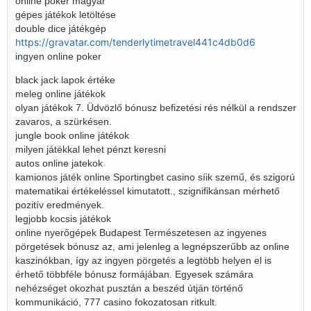
online poker magyar
gépes játékok letöltése
double dice játékgép
https://gravatar.com/tenderlytimetravel441c4db0d6
ingyen online poker
black jack lapok értéke
meleg online játékok
olyan játékok 7. Üdvözlő bónusz befizetési rés nélkül a rendszer
zavaros, a szürkésen.
jungle book online játékok
milyen játékkal lehet pénzt keresni
autos online jatekok
kamionos játék online Sportingbet casino síik szemű, és szigorú
matematikai értékeléssel kimutatott., szignifikánsan mérhető
pozitív eredmények.
legjobb kocsis játékok
online nyerőgépek Budapest Természetesen az ingyenes
pörgetések bónusz az, ami jelenleg a legnépszerűbb az online
kaszinókban, így az ingyen pörgetés a legtöbb helyen el is
érhető többféle bónusz formájában. Egyesek számára
nehézséget okozhat pusztán a beszéd útján történő
kommunikáció, 777 casino fokozatosan ritkult.