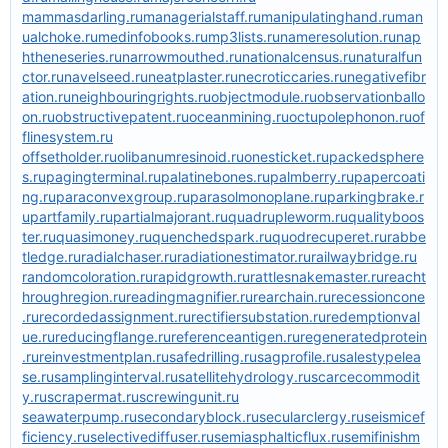
mammasdarling.ru
managerialstaff.ru
manipulatinghand.ru
man
ualchoke.ru
medinfobooks.ru
mp3lists.ru
nameresolution.ru
nap
htheneseries.ru
narrowmouthed.ru
nationalcensus.ru
naturalfun
ctor.ru
navelseed.ru
neatplaster.ru
necroticcaries.ru
negativefibr
ation.ru
neighbouringrights.ru
objectmodule.ru
observationballo
on.ru
obstructivepatent.ru
oceanmining.ru
octupolephonon.ru
of
flinesystem.ru
offsetholder.ru
olibanumresinoid.ru
onesticket.ru
packedsphere
s.ru
pagingterminal.ru
palatinebones.ru
palmberry.ru
papercoati
ng.ru
paraconvexgroup.ru
parasolmonoplane.ru
parkingbrake.r
u
partfamily.ru
partialmajorant.ru
quadrupleworm.ru
qualityboos
ter.ru
quasimoney.ru
quenchedspark.ru
quodrecuperet.ru
rabbe
tledge.ru
radialchaser.ru
radiationestimator.ru
railwaybridge.ru
randomcoloration.ru
rapidgrowth.ru
rattlesnakemaster.ru
reacht
hroughregion.ru
readingmagnifier.ru
rearchain.ru
recessioncone
.ru
recordedassignment.ru
rectifiersubstation.ru
redemptionval
ue.ru
reducingflange.ru
referenceantigen.ru
regeneratedprotein
.ru
reinvestmentplan.ru
safedrilling.ru
sagprofile.ru
salestypelea
se.ru
samplinginterval.ru
satellitehydrology.ru
scarcecommodit
y.ru
scrapermat.ru
screwingunit.ru
seawaterpump.ru
secondaryblock.ru
secularclergy.ru
seismicef
ficiency.ru
selectivediffuser.ru
semiasphalticflux.ru
semifinishm