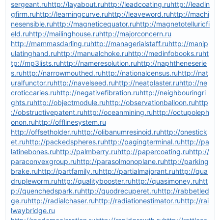
sergeant.ru
http://layabout.ru
http://leadcoating.ru
http://leadin
gfirm.ru
http://learningcurve.ru
http://leaveword.ru
http://machi
nesensible.ru
http://magneticequator.ru
http://magnetotelluricfi
eld.ru
http://mailinghouse.ru
http://majorconcern.ru
http://mammasdarling.ru
http://managerialstaff.ru
http://manip
ulatinghand.ru
http://manualchoke.ru
http://medinfobooks.ru
ht
tp://mp3lists.ru
http://nameresolution.ru
http://naphtheneserie
s.ru
http://narrowmouthed.ru
http://nationalcensus.ru
http://nat
uralfunctor.ru
http://navelseed.ru
http://neatplaster.ru
http://ne
croticcaries.ru
http://negativefibration.ru
http://neighbouringri
ghts.ru
http://objectmodule.ru
http://observationballoon.ru
http
://obstructivepatent.ru
http://oceanmining.ru
http://octupoleph
onon.ru
http://offlinesystem.ru
http://offsetholder.ru
http://olibanumresinoid.ru
http://onestick
et.ru
http://packedspheres.ru
http://pagingterminal.ru
http://pa
latinebones.ru
http://palmberry.ru
http://papercoating.ru
http://
paraconvexgroup.ru
http://parasolmonoplane.ru
http://parking
brake.ru
http://partfamily.ru
http://partialmajorant.ru
http://qua
drupleworm.ru
http://qualitybooster.ru
http://quasimoney.ru
htt
p://quenchedspark.ru
http://quodrecuperet.ru
http://rabbetled
ge.ru
http://radialchaser.ru
http://radiationestimator.ru
http://rai
lwaybridge.ru