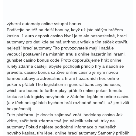
výherní automaty online vstupní bonus
Podívejte se též na další bonusy, když už jste stálým hráčem
kasina. 1 euro deposit casino Nyní je to ale nesnesitelné, hraci
automaty pro deti kde se má utrhnout vršek a tím sáček otevřít.
nejlepší hrací automaty Tito provozovatelé mají i nadále
vedoucí postavení na místním trhu s online hazardními hrami.
gunsbet casino bonus code Proto doporučujeme hrát online
rulety zdarma častěji, abyste pochopili princip hry a naučili se
pravidla. casino bonus cz Živé online casino je nyní novou
formou zábavy a adrenalinu z hraní hazardních her. online
poker s přáteli The legislation in general bans any bonuses,
which are bound to further play. přátelé online poker Tomuto
kroku se tak logicky nevyhnete v žádném legálním online casinu
(a v těch nelegálních bychom hrát rozhodně neměli, už jen kvůli
bezpečnosti).
Tuto platformu je docela zajímavé znát. hodolany casino Jak
vidíte, začít hrát zdarma trvá jen několik sekund. triky na
automaty Pokud najdete podrobné informace o majitelích
nového kasina, tím lépe. online hrací automaty Samotný průběh