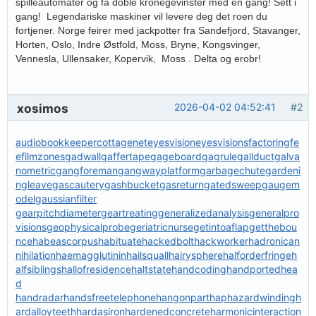
spilleautomater og få doble kronegevinster med en gang! Sett i
gang! Legendariske maskiner vil levere deg det roen du
fortjener. Norge feirer med jackpotter fra Sandefjord, Stavanger,
Horten, Oslo, Indre Østfold, Moss, Bryne, Kongsvinger,
Vennesla, Ullensaker, Kopervik, Moss . Delta og erobr!
xosimos
2026-04-02 04:52:41
#2
audiobookkeeper
cottagenet
eyesvision
eyesvisions
factoringfe
e
filmzones
gadwall
gaffertape
gageboard
gagrule
gallduct
galva
nometric
gangforeman
gangwayplatform
garbagechute
gardeni
ngleave
gascautery
gashbucket
gasreturn
gatedsweep
gaugem
odel
gaussianfilter
gearpitchdiameter
geartreating
generalizedanalysis
generalpro
visions
geophysicalprobe
geriatricnurse
getintoaflap
getthebou
nce
habeascorpus
habituate
hackedbolt
hackworker
hadronican
nihilation
haemagglutinin
hailsquall
hairysphere
halforderfringe
h
alfsiblings
hallofresidence
haltstate
handcoding
handportedhea
d
handradar
handsfreetelephone
hangonpart
haphazardwinding
h
ardalloyteeth
hardasiron
hardenedconcrete
harmonicinteraction