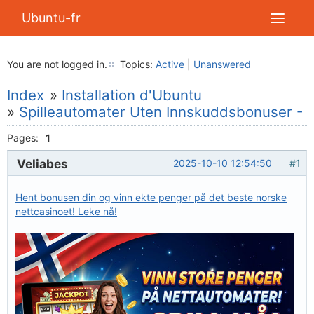
Ubuntu-fr
You are not logged in.
Topics:
Active
|
Unanswered
Index
»
Installation d'Ubuntu
»
Spilleautomater Uten Innskuddsbonuser - 
Pages:
1
Veliabes
2025-10-10 12:54:50
#1
Hent bonusen din og vinn ekte penger på det beste norske
nettcasinoet! Leke nå!