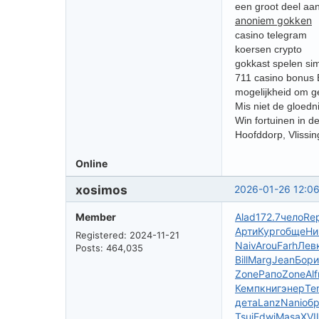
een groot deel aan
anoniem gokken
casino telegram
koersen crypto
gokkast spelen sim
711 casino bonus B
mogelijkheid om ge
Mis niet de gloedn
Win fortuinen in d
Hoofddorp, Vlissin
Online
xosimos
2026-01-26 12:06
Member
Alad
172.7
чело
Re
Арти
Кург
обще
Ни
Registered: 2024-11-21
Naiv
Arou
Farh
Лев
Posts: 464,035
Bill
Marg
Jean
Бори
Zone
Рапо
Zone
Alf
Кемп
книг
энер
Ter
дета
Lanz
Nani
об
Tsui
Edwi
Masa
XVII