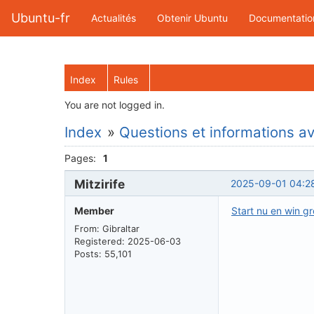
Ubuntu-fr
Actualités
Obtenir Ubuntu
Documentatio
Index
Rules
You are not logged in.
Index
»
Questions et informations ava
Pages:
1
Mitzirife
2025-09-01 04:2
Member
Start nu en win g
From: Gibraltar
Registered: 2025-06-03
Posts: 55,101