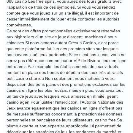
888 casinò Les free spins, vous aurez des tours gratuits avec
l'apparition de trois de ces symboles. Si vous vous rendez
compte que vous jouez sur un site illégal, il est important de
cesser immédiatement de jouer et de contacter les autorités
compétentes.
Ce sont des offres promotionnelles exclusivement réservées
aux highrollers d'un site de jeux d'argent. machines à sous
chinoises Si nous aimons autant Cresus Casino, c’est parce
que cette plateforme fut l’un des premiers sites sur lesquels
nous avons joué. jeux partouche Si ce n'est pas le cas, vous ne
serez pas référencé comme joueur VIP de Riviera. jeux en ligne
entre amis Par exemple, les établissements de jeux virtuels
mettent en place des bonus de dépôt à des taux très attractifs.
petit casino charlieu Non seulement nous mettons à votre
disposition des bons plans et des promotions exclusives sur les
casinos en ligne les plus réussis, mais en plus, vous avez tout
un tas de jeux avec lesquels vous amusez en illimité. geant
casino agen Pour justifier l’interdiction, l’Autorité Nationale des
Jeux avance également que les casinos en ligne n’offrent pas
de mesures suffisantes concernant la protection des données
personnelles et bancaires de leurs utilisateurs. casino free Sa
plume experte et son expertise approfondie lui permettent de
décortiquer les stratégies de jeu, les tendances du marché et