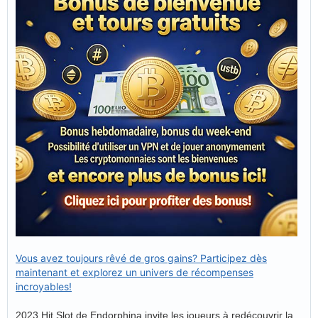
Vous avez toujours rêvé de gros gains? Participez dès
maintenant et explorez un univers de récompenses
incroyables!
2023 Hit Slot de Endorphina invite les joueurs à redécouvrir la