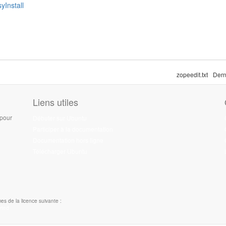
yInstall
zopeedit.txt
Dern
Liens utiles
 pour
Débuter sur Ubuntu
Participer à la documentation
Documentation hors ligne
Télécharger Ubuntu
es de la licence suivante :
rted