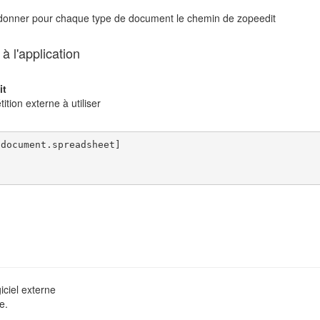
, donner pour chaque type de document le chemin de zopeedit
 l'application
it
tion externe à utiliser
document.spreadsheet]

iciel externe
e.