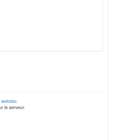
e
webdav
.
r le serveur.