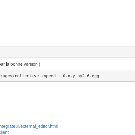
ar la bonne version )
ckages/collective.zopeedit-0.x.y-py2.6.egg
ntegrateur/external_editor.html
lient