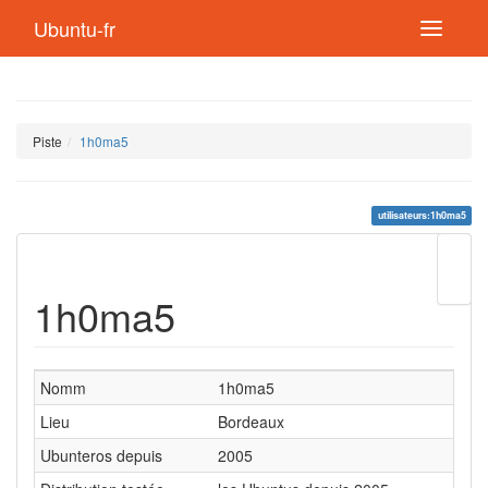
Ubuntu-fr
Piste
1h0ma5
utilisateurs:1h0ma5
Modif
cette
1h0ma5
page
Lien
de
retou
Nomm
1h0ma5
Lieu
Bordeaux
Ubunteros depuis
2005