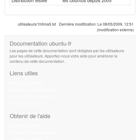
Distribution testée
les Ubuntus depuis 2005
utilisateurs/1h0ma5.txt
Dernière modification:
Le 08/05/2009, 12:51
(modification externe)
Documentation ubuntu-fr
Les pages de cette documentation sont rédigées par les utilisateurs
pour les utilisateurs. Apportez-nous votre aide pour améliorer le
contenu de cette documentation.
Liens utiles
Débuter sur Ubuntu
Participer à la documentation
Documentation hors ligne
Télécharger Ubuntu
Obtenir de l'aide
Chercher de l'aide
Consulter la documentation
Consulter le Forum