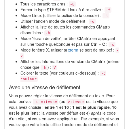
Tous les caractères gras :
-B
Forcer le type $TERM de Linux à être activé :
-f
Mode Linux (utiliser la police de la console) :
-l
Utiliser l'ancien mode de défilement :
-o
Afficher la liste de toutes les commandes CMatrix
disponibles :
-h
Mode "écran de veille", arrêter CMatrix en appuyant
sur une touche quelconque et pas sur
Ctrl + C
:
-s
Mode fenêtre X, utiliser si
xterm
se sert de mtx.pcf :
-
x
Afficher les informations de version de CMatrix (même
chose que
) :
-h
V
Colorer le texte (voir couleurs ci-dessous) :
-C
couleur
Avec une vitesse de défilement
Vous pouvez régler la vitesse de défilement du texte. Pour
cela, écrivez
(où
est la vitesse que
-u vitesse
vitesse
vous avez choisie :
entre 1 et 10
;
1 est le plus rapide
,
10
est le plus lent
; la vitesse par défaut est 4)
après
le code
d'un effet, si vous en avez appliqué un. Par exemple, si vous
voulez que votre texte utilise l'ancien mode de défilement et