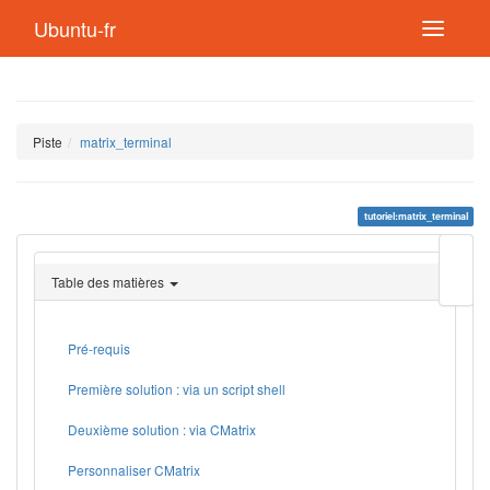
Ubuntu-fr
Piste
matrix_terminal
tutoriel:matrix_terminal
Modif
cette
Table des matières
page
Lien
de
retou
Pré-requis
Première solution : via un script shell
Deuxième solution : via CMatrix
Personnaliser CMatrix