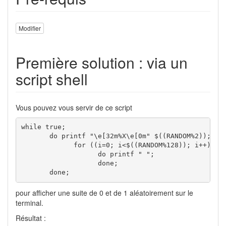
Modifier
Première solution : via un
script shell
Vous pouvez vous servir de ce script
while
true
; 

do
printf
"\e[32m%X\e[0m"
 $
(
(
RANDOM
%
2
)
)
; 

for
(
(
i
=
0
; i
<
$
(
(
RANDOM
%
128
)
)
; i++
)
)
do
printf
" "
; 

done
; 

done
;   
pour afficher une suite de 0 et de 1 aléatoirement sur le
terminal.
Résultat :