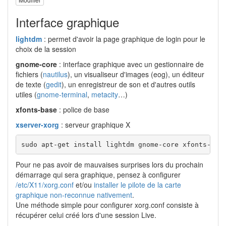
Interface graphique
lightdm
: permet d'avoir la page graphique de login pour le
choix de la session
gnome-core
: interface graphique avec un gestionnaire de
fichiers (
nautilus
), un visualiseur d'images (eog), un éditeur
de texte (
gedit
), un enregistreur de son et d'autres outils
utiles (
gnome-terminal
,
metacity
…)
xfonts-base
: police de base
xserver-xorg
: serveur graphique X
sudo apt-get install lightdm gnome-core xfonts-bas
Pour ne pas avoir de mauvaises surprises lors du prochain
démarrage qui sera graphique, pensez à configurer
/etc/X11/xorg.conf
et/ou
installer le pilote de la carte
graphique non-reconnue nativement
.
Une méthode simple pour configurer xorg.conf consiste à
récupérer celui créé lors d'une session Live.