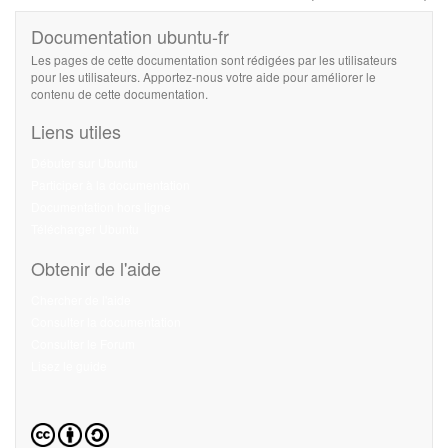
Documentation ubuntu-fr
Les pages de cette documentation sont rédigées par les utilisateurs
pour les utilisateurs. Apportez-nous votre aide pour améliorer le
contenu de cette documentation.
Liens utiles
Débuter sur Ubuntu
Participer à la documentation
Documentation hors ligne
Télécharger Ubuntu
Obtenir de l'aide
Chercher de l'aide
Consulter la documentation
Consulter le Forum
Lisez le guide