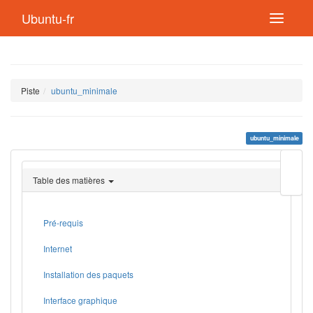
Ubuntu-fr
Piste
ubuntu_minimale
ubuntu_minimale
Modif
cette
Table des matières
page
Lien
de
retou
Pré-requis
Internet
Installation des paquets
Interface graphique