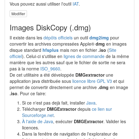
Vous pouvez aussi utiliser l'outil
IAT
.
Modifier
Images DiskCopy (.dmg)
Il existe dans les
dépôts officiels
un outil
dmg2img
pour
convertir les archives compressées Apple®
dmg
en images
disque standard
hfsplus
mais non en fichier
.iso
(
Site
officiel
). Celui-ci s'utilise en
lignes de commande
de la même
manière que les autres sauf que le fichier de sortie ne sera
pas à la norme
ISO_9660
.
De cet utilitaire a été développée
DMGextractor
une
application java distribuée sous
licence libre GPL V3
et qui
permet de convertir directement une archive
.dmg
en image
.iso
. Pour ce faire:
Si ce n'est pas dejà fait, installer
Java
.
Télécharger
DMGExtractor
depuis
ce lien sur
Sourceforge.net
.
À l'aide de Java
, exécuter
DMGExtractor
. Valider les
licences.
Dans la fenêtre de navigation de l'explorateur de