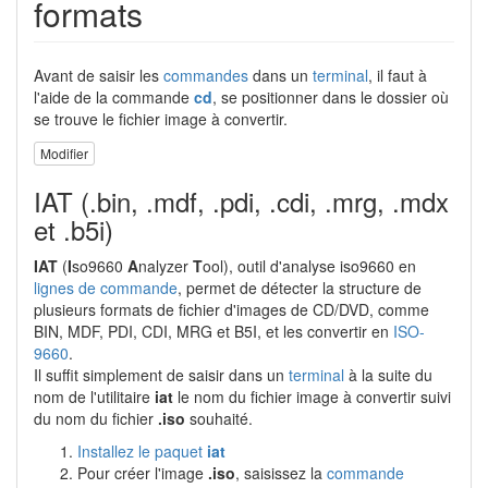
formats
Avant de saisir les
commandes
dans un
terminal
, il faut à
l'aide de la commande
cd
, se positionner dans le dossier où
se trouve le fichier image à convertir.
Modifier
IAT (.bin, .mdf, .pdi, .cdi, .mrg, .mdx
et .b5i)
IAT
(
I
so9660
A
nalyzer
T
ool), outil d'analyse iso9660 en
lignes de commande
, permet de détecter la structure de
plusieurs formats de fichier d'images de CD/DVD, comme
BIN, MDF, PDI, CDI, MRG et B5I, et les convertir en
ISO-
9660
.
Il suffit simplement de saisir dans un
terminal
à la suite du
nom de l'utilitaire
iat
le nom du fichier image à convertir suivi
du nom du fichier
.iso
souhaité.
Installez le paquet
iat
Pour créer l'image
.iso
, saisissez la
commande