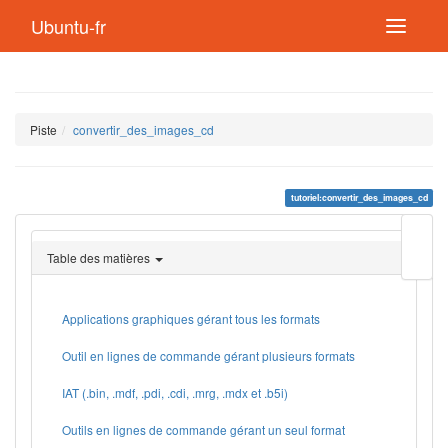
Ubuntu-fr
Piste
convertir_des_images_cd
tutoriel:convertir_des_images_cd
Modif
cette
Table des matières
page
Lien
de
retou
Applications graphiques gérant tous les formats
Outil en lignes de commande gérant plusieurs formats
IAT (.bin, .mdf, .pdi, .cdi, .mrg, .mdx et .b5i)
Outils en lignes de commande gérant un seul format