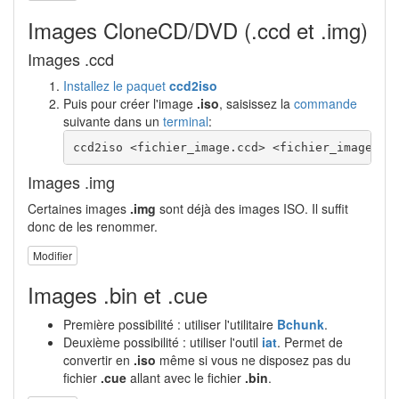
Images CloneCD/DVD (.ccd et .img)
Images .ccd
Installez le paquet
ccd2iso
Puis pour créer l'image
.iso
, saisissez la
commande
suivante dans un
terminal
:
ccd2iso <fichier_image.ccd> <fichier_image.is
Images .img
Certaines images
.img
sont déjà des images ISO. Il suffit
donc de les renommer.
Modifier
Images .bin et .cue
Première possibilité : utiliser l'utilitaire
Bchunk
.
Deuxième possibilité : utiliser l'outil
iat
. Permet de
convertir en
.iso
même si vous ne disposez pas du
fichier
.cue
allant avec le fichier
.bin
.