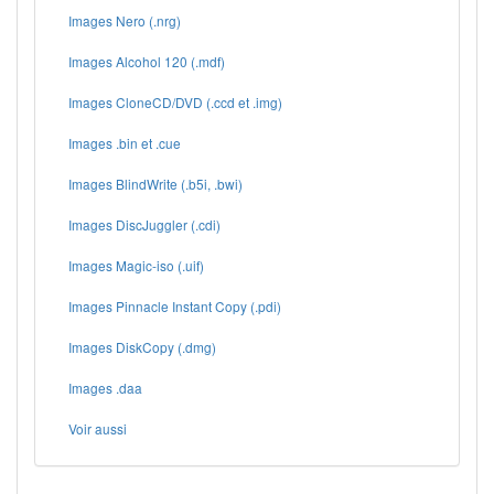
Images Nero (.nrg)
Images Alcohol 120 (.mdf)
Images CloneCD/DVD (.ccd et .img)
Images .bin et .cue
Images BlindWrite (.b5i, .bwi)
Images DiscJuggler (.cdi)
Images Magic-iso (.uif)
Images Pinnacle Instant Copy (.pdi)
Images DiskCopy (.dmg)
Images .daa
Voir aussi