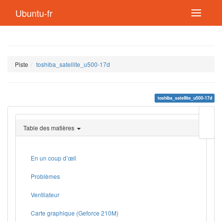
Ubuntu-fr
Piste
toshiba_satellite_u500-17d
toshiba_satellite_u500-17d
Modif
cette
Table des matières
page
Lien
de
retou
En un coup d’œil
Problèmes
Ventilateur
Carte graphique (Geforce 210M)