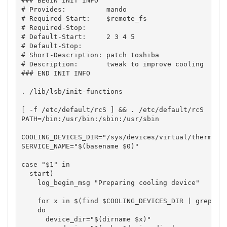
### BEGIN INIT INFO
# Provides:          mando
# Required-Start:    $remote_fs
# Required-Stop:
# Default-Start:     2 3 4 5
# Default-Stop:
# Short-Description: patch toshiba
# Description:       tweak to improve cooling 
### END INIT INFO
. 
/
lib
/
lsb
/
init-functions

[
-f
/
etc
/
default
/
rcS 
]
&&
 . 
/
etc
/
default
/
PATH
=
/
bin:
/
usr
/
bin:
/
sbin:
/
usr
/
sbin

COOLING_DEVICES_DIR
=
"/sys/devices/virtual/thermal"
SERVICE_NAME
=
"
$(basename $0)
"
case
"$1"
in
  start
)
    log_begin_msg 
"Preparing cooling device"
for
 x 
in
 $
(
find
$COOLING_DEVICES_DIR
|
grep
 cu
do
device_dir
=
"
$(dirname $x)
"