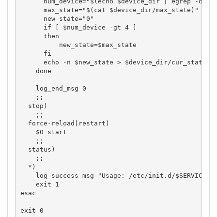
num_device
=
"
$(echo $device_dir | egrep -o "c
max_state
=
"
$(cat $device_dir/max_state)
"
new_state
=
"0"
if
[
$num_device
-gt
4
]
then
new_state
=
$max_state
fi
echo
-n
$new_state
>
$device_dir
/
cur_state;

done
    log_end_msg 
0
;;
  stop
)
;;
  force-reload
|
restart
)
$0
 start

;;
  status
)
;;
*
)
    log_success_msg 
"Usage: /etc/init.d/
$SERVICE_N
exit
1
esac
exit
0