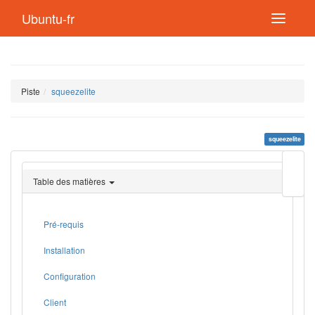
Ubuntu-fr
Piste
squeezelite
squeezelite
Modif
cette
Table des matières
page
Lien
de
retou
Pré-requis
Installation
Configuration
Client