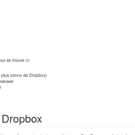
e
nux se trouve
ici
e plus connu de Dropbox)
howcase
r
e Dropbox