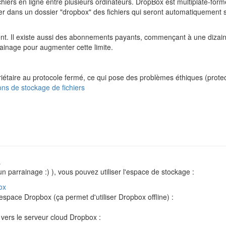
chiers en ligne entre plusieurs ordinateurs. DropBox est multiplate-f
dans un dossier "dropbox" des fichiers qui seront automatiquement sy
. Il existe aussi des abonnements payants, commençant à une dizaine 
rainage pour augmenter cette limite.
riétaire au protocole fermé, ce qui pose des problèmes éthiques (protect
ons de stockage de fichiers
…
 parrainage :) ), vous pouvez utiliser l'espace de stockage :
ox
 espace Dropbox (ça permet d'utiliser Dropbox offline) :
 vers le serveur cloud Dropbox :