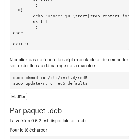
;;
*
)
echo
"Usage: $0 {start|stop|restart|force-
exit
1
;;
esac
exit
0
N'oubliez pas de rendre le script exécutable et de demander
son exécution au démarrage de la machine :
sudo chmod +x /etc/init.d/red5

sudo update-rc.d red5 defaults
Modifier
Par paquet .deb
La version 0.6.2 est disponible en .deb.
Pour le télécharger :