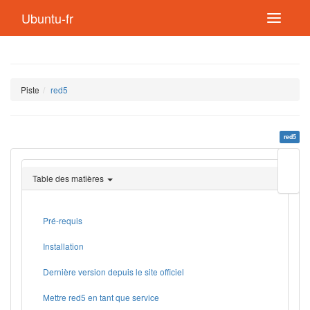
Ubuntu-fr
Piste
red5
red5
Modif
cette
Table des matières
page
Lien
de
retou
Pré-requis
Installation
Dernière version depuis le site officiel
Mettre red5 en tant que service