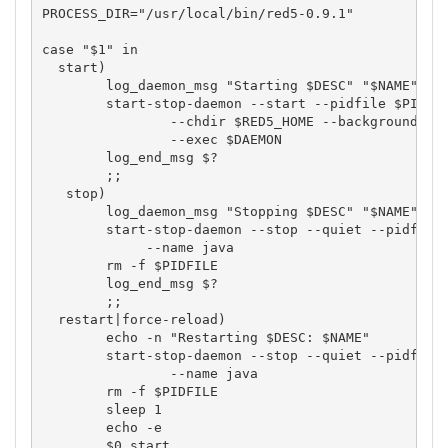
PROCESS_DIR
=
"/usr/local/bin/red5-0.9.1"
case
"$1"
in
  start
)
        log_daemon_msg 
"Starting 
$DESC
"
"
$NAME
"
        start-stop-daemon 
--start
--pidfile
$PIDFI
--chdir
$RED5_HOME
--background
--
--exec
$DAEMON
        log_end_msg 
$?
;;
   stop
)
        log_daemon_msg 
"Stopping 
$DESC
"
"
$NAME
"
        start-stop-daemon 
--stop
--quiet
--pidfile
--name
java
rm
-f
$PIDFILE
        log_end_msg 
$?
;;
  restart
|
force-reload
)
echo
-n
"Restarting 
$DESC
: 
$NAME
"
        start-stop-daemon 
--stop
--quiet
--pidfile
--name
java
rm
-f
$PIDFILE
sleep
1
echo
-e
$0
 start
