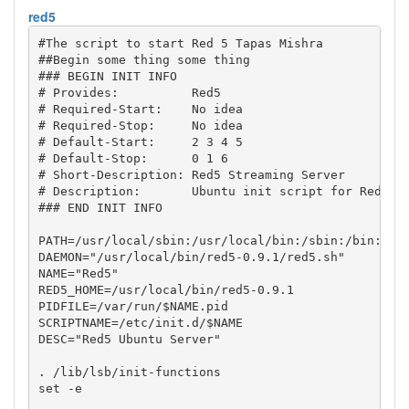
red5
#The script to start Red 5 Tapas Mishra
##Begin some thing some thing
### BEGIN INIT INFO
# Provides:          Red5
# Required-Start:    No idea
# Required-Stop:     No idea
# Default-Start:     2 3 4 5
# Default-Stop:      0 1 6
# Short-Description: Red5 Streaming Server
# Description:       Ubuntu init script for Red5 s
### END INIT INFO
PATH
=
/
usr
/
local
/
sbin:
/
usr
/
local
/
bin:
/
sbin:
/
bin:
/
us
DAEMON
=
"/usr/local/bin/red5-0.9.1/red5.sh"
NAME
=
"Red5"
RED5_HOME
=
/
usr
/
local
/
bin
/
PIDFILE
=
/
var
/
run
/
$NAME
SCRIPTNAME
=
/
etc
/
init.d
/
$NAME
DESC
=
"Red5 Ubuntu Server"
. 
/
lib
/
lsb
/
set
-e