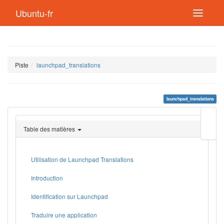
Ubuntu-fr
Piste
launchpad_translations
launchpad_translations
Modif
cette
Table des matières
page
Lien
de
retou
Utilisation de Launchpad Translations
Introduction
Identification sur Launchpad
Traduire une application