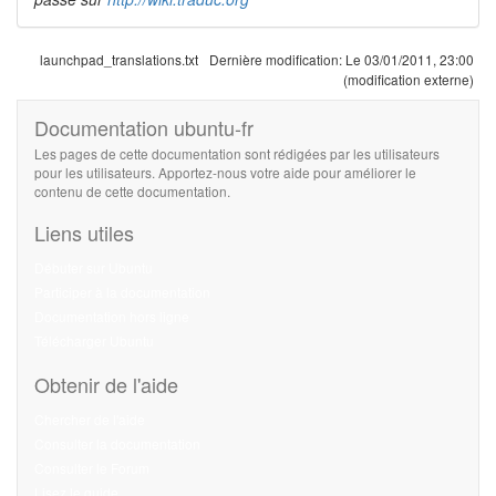
launchpad_translations.txt
Dernière modification:
Le 03/01/2011, 23:00
(modification externe)
Documentation ubuntu-fr
Les pages de cette documentation sont rédigées par les utilisateurs
pour les utilisateurs. Apportez-nous votre aide pour améliorer le
contenu de cette documentation.
Liens utiles
Débuter sur Ubuntu
Participer à la documentation
Documentation hors ligne
Télécharger Ubuntu
Obtenir de l'aide
Chercher de l'aide
Consulter la documentation
Consulter le Forum
Lisez le guide