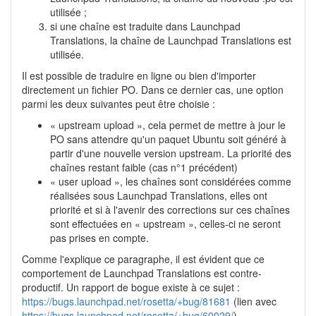
utilisée ;
si une chaîne est traduite dans Launchpad
Translations, la chaîne de Launchpad Translations est
utilisée.
Il est possible de traduire en ligne ou bien d'importer
directement un fichier PO. Dans ce dernier cas, une option
parmi les deux suivantes peut être choisie :
« upstream upload », cela permet de mettre à jour le
PO sans attendre qu'un paquet Ubuntu soit généré à
partir d'une nouvelle version upstream. La priorité des
chaînes restant faible (cas n°1 précédent)
« user upload », les chaînes sont considérées comme
réalisées sous Launchpad Translations, elles ont
priorité et si à l'avenir des corrections sur ces chaînes
sont effectuées en « upstream », celles-ci ne seront
pas prises en compte.
Comme l'explique ce paragraphe, il est évident que ce
comportement de Launchpad Translations est contre-
productif. Un rapport de bogue existe à ce sujet :
https://bugs.launchpad.net/rosetta/+bug/81681
(lien avec
https://bugs.launchpad.net/rosetta/+bug/60029/
).