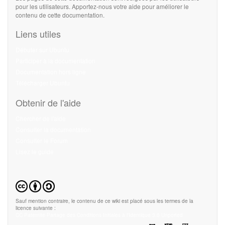
pour les utilisateurs. Apportez-nous votre aide pour améliorer le
contenu de cette documentation.
Liens utiles
Débuter sur Ubuntu
Participer à la documentation
Documentation hors ligne
Télécharger Ubuntu
Obtenir de l'aide
Chercher de l'aide
Consulter la documentation
Consulter le Forum
Lisez le guide
Sauf mention contraire, le contenu de ce wiki est placé sous les termes de la
licence suivante :
CC Paternité-Partage des Conditions Initiales à l'Identique 3.0 Unported