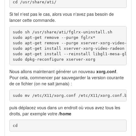
cd /usr/share/ati/
Si tel n'est pas le cas, alors vous n'avez pas besoin de
lancer cette commande.
sudo sh /usr/share/ati/fglrx-uninstall.sh

sudo apt-get remove --purge fglrx*

sudo apt-get remove --purge xserver-xorg-video-ati 
sudo apt-get install xserver-xorg-video-radeon

sudo apt-get install --reinstall libgl1-mesa-glx li
sudo dpkg-reconfigure xserver-xorg
Nous allons maintenant générer un nouveau
xorg.conf
.
Pour cela, commencer par sauvegarder la version courante
de ce fichier (on ne sait jamais) :
sudo mv /etc/X11/xorg.conf /etc/X11/xorg.conf.bak
puis déplacez vous dans un endroit où vous avez tous les
droits, par exemple votre
/home
cd 