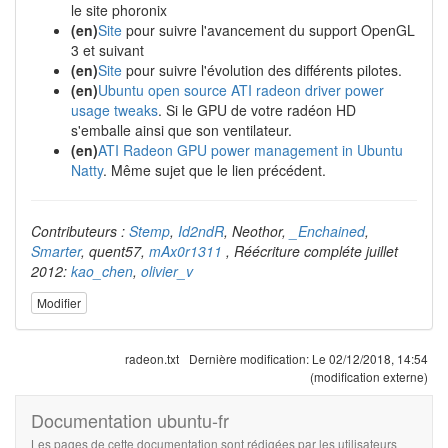
le site phoronix
(en)
Site
pour suivre l'avancement du support OpenGL
3 et suivant
(en)
Site
pour suivre l'évolution des différents pilotes.
(en)
Ubuntu open source ATI radeon driver power
usage tweaks
. Si le GPU de votre radéon HD
s'emballe ainsi que son ventilateur.
(en)
ATI Radeon GPU power management in Ubuntu
Natty
. Même sujet que le lien précédent.
Contributeurs :
Stemp
,
Id2ndR
, Neothor,
_Enchained
,
Smarter
, quent57,
mAx0r1311
, Réécriture compléte juillet
2012:
kao_chen
,
olivier_v
Modifier
radeon.txt
Dernière modification:
Le 02/12/2018, 14:54
(modification externe)
Documentation ubuntu-fr
Les pages de cette documentation sont rédigées par les utilisateurs