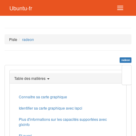
Ubuntu-fr
Piste
radeon
radeon
Modif
cette
Table des matières
page
Lien
de
retou
Connaître sa carte graphique
Identifier sa carte graphique avec lspci
Plus d'informations sur les capacités supportées avec
glxinfo
Et aussi