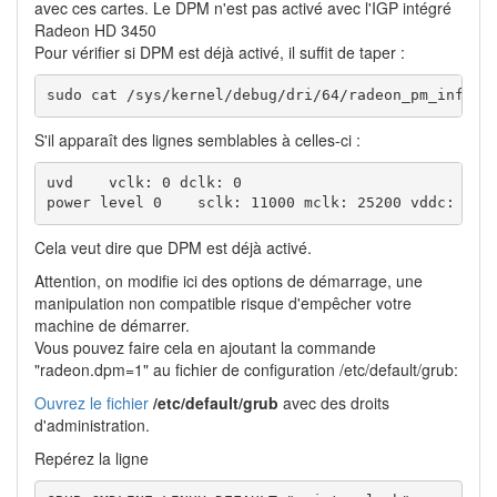
avec ces cartes. Le DPM n'est pas activé avec l'IGP intégré
Radeon HD 3450
Pour vérifier si DPM est déjà activé, il suffit de taper :
sudo cat /sys/kernel/debug/dri/64/radeon_pm_info
S'il apparaît des lignes semblables à celles-ci :
uvd    vclk: 0 dclk: 0

power level 0    sclk: 11000 mclk: 25200 vddc: 900
Cela veut dire que DPM est déjà activé.
Attention, on modifie ici des options de démarrage, une
manipulation non compatible risque d'empêcher votre
machine de démarrer.
Vous pouvez faire cela en ajoutant la commande
"radeon.dpm=1" au fichier de configuration /etc/default/grub:
Ouvrez le fichier
/etc/default/grub
avec des droits
d'administration.
Repérez la ligne