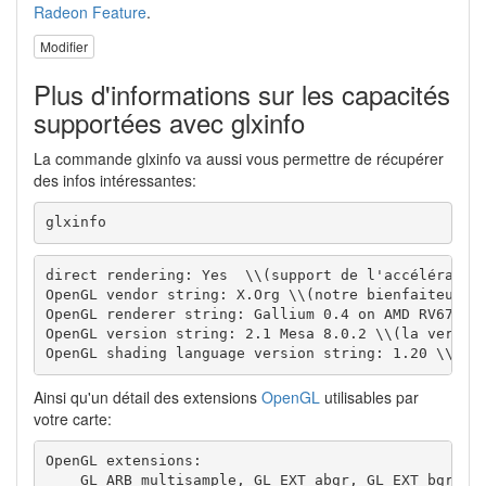
Radeon Feature
.
Modifier
Plus d'informations sur les capacités
supportées avec glxinfo
La commande glxinfo va aussi vous permettre de récupérer
des infos intéressantes:
glxinfo
direct rendering: Yes  \\(support de l'accélération
OpenGL vendor string: X.Org \\(notre bienfaiteur, l
OpenGL renderer string: Gallium 0.4 on AMD RV670 \\
OpenGL version string: 2.1 Mesa 8.0.2 \\(la version
OpenGL shading language version string: 1.20 \\(La
Ainsi qu'un détail des extensions
OpenGL
utilisables par
votre carte:
OpenGL extensions:

    GL_ARB_multisample, GL_EXT_abgr, GL_EXT_bgra, G