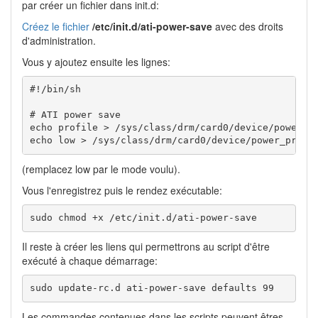
par créer un fichier dans init.d:
Créez le fichier
/etc/init.d/ati-power-save
avec des droits
d'administration.
Vous y ajoutez ensuite les lignes:
#!/bin/sh

# ATI power save

echo profile > /sys/class/drm/card0/device/power_me
echo low > /sys/class/drm/card0/device/power_profi
(remplacez low par le mode voulu).
Vous l'enregistrez puis le rendez exécutable:
sudo chmod +x /etc/init.d/ati-power-save 
Il reste à créer les liens qui permettrons au script d'être
exécuté à chaque démarrage:
sudo update-rc.d ati-power-save defaults 99 
Les commandes contenues dans les scripts peuvent êtres