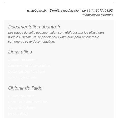
whiteboard.txt
Dernière modification:
Le 19/11/2017, 08:52
(modification externe)
Documentation ubuntu-fr
Les pages de cette documentation sont rédigées par les utilisateurs
pour les utilisateurs. Apportez-nous votre aide pour améliorer le
contenu de cette documentation.
Liens utiles
Débuter sur Ubuntu
Participer à la documentation
Documentation hors ligne
Télécharger Ubuntu
Obtenir de l'aide
Chercher de l'aide
Consulter la documentation
Consulter le Forum
Lisez le guide