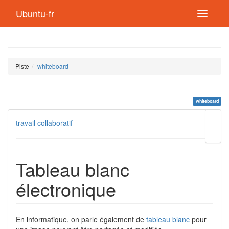
Ubuntu-fr
Piste
whiteboard
whiteboard
Modif
travail collaboratif
cette
page
Lien
de
Tableau blanc
retou
électronique
En informatique, on parle également de
tableau blanc
pour