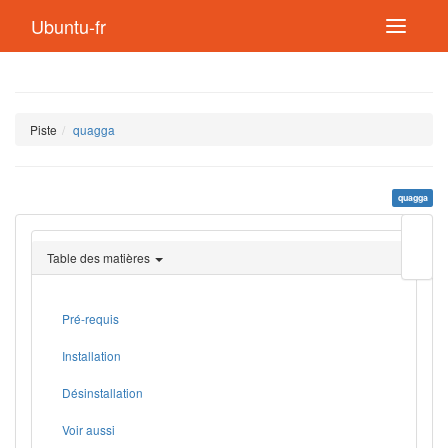
Ubuntu-fr
Piste
quagga
quagga
Modif
cette
Table des matières
page
Lien
de
retou
Pré-requis
Installation
Désinstallation
Voir aussi