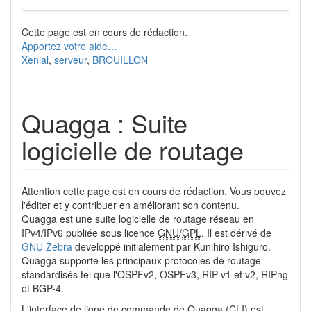
Cette page est en cours de rédaction.
Apportez votre aide…
Xenial
,
serveur
,
BROUILLON
Quagga : Suite
logicielle de routage
Attention cette page est en cours de rédaction. Vous pouvez
l'éditer et y contribuer en améliorant son contenu.
Quagga est une suite logicielle de routage réseau en
IPv4/IPv6 publiée sous licence
GNU
/
GPL
. Il est dérivé de
GNU Zebra
developpé initialement par Kunihiro Ishiguro.
Quagga supporte les principaux protocoles de routage
standardisés tel que l'OSPFv2, OSPFv3, RIP v1 et v2, RIPng
et BGP-4.
L'interface de ligne de commande de Quagga (CLI) est