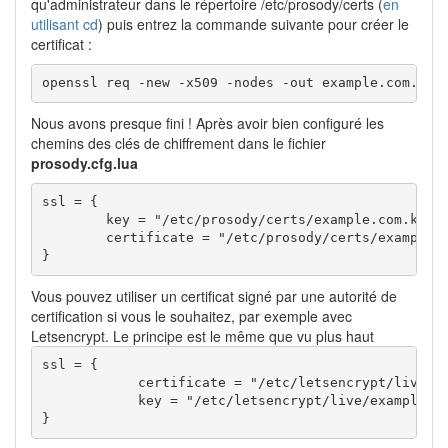
qu'administrateur dans le répertoire /etc/prosody/certs (
en
utilisant cd
) puis entrez la commande suivante pour créer le
certificat :
openssl req 
-new
-x509
-nodes
-out
 example.com.crt
Nous avons presque fini ! Après avoir bien configuré les
chemins des clés de chiffrement dans le fichier
prosody.cfg.lua
ssl 
=
{
	key 
=
"/etc/prosody/certs/example.com.key"
	certificate 
=
"/etc/prosody/certs/example.
}
Vous pouvez utiliser un certificat signé par une autorité de
certification si vous le souhaitez, par exemple avec
Letsencrypt. Le principe est le même que vu plus haut
ssl 
=
{
            certificate 
=
"/etc/letsencrypt/live/e
            key 
=
"/etc/letsencrypt/live/example.c
}