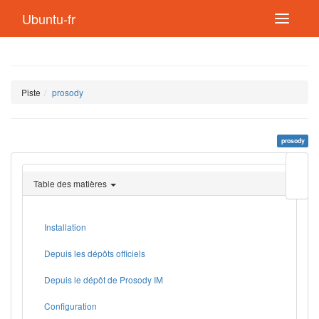
Ubuntu-fr
Piste
prosody
prosody
Modif
cette
Table des matières
page
Lien
de
retou
Installation
Depuis les dépôts officiels
Depuis le dépôt de Prosody IM
Configuration