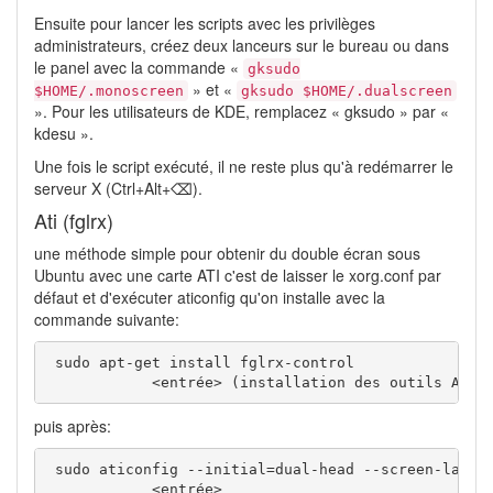
Ensuite pour lancer les scripts avec les privilèges
administrateurs, créez deux lanceurs sur le bureau ou dans
le panel avec la commande «
gksudo
» et «
$HOME/.monoscreen
gksudo $HOME/.dualscreen
». Pour les utilisateurs de KDE, remplacez « gksudo » par «
kdesu ».
Une fois le script exécuté, il ne reste plus qu'à redémarrer le
serveur X (Ctrl+Alt+⌫).
Ati (fglrx)
une méthode simple pour obtenir du double écran sous
Ubuntu avec une carte ATI c'est de laisser le xorg.conf par
défaut et d'exécuter aticonfig qu'on installe avec la
commande suivante:
 sudo apt-get install fglrx-control 

            <entrée> (installation des outils ATI)
puis après:
 sudo aticonfig --initial=dual-head --screen-layout
            <entrée> 