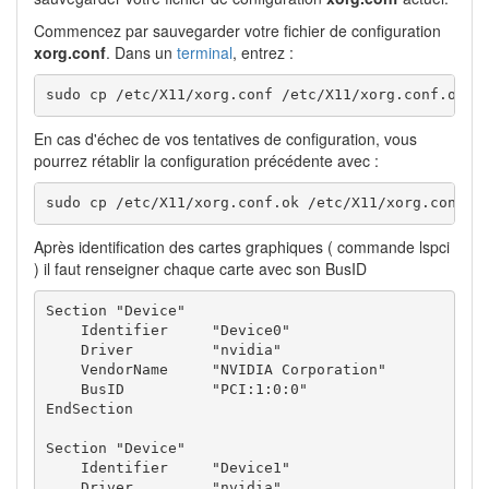
Commencez par sauvegarder votre fichier de configuration
xorg.conf
. Dans un
terminal
, entrez :
sudo cp /etc/X11/xorg.conf /etc/X11/xorg.conf.ok
En cas d'échec de vos tentatives de configuration, vous
pourrez rétablir la configuration précédente avec :
sudo cp /etc/X11/xorg.conf.ok /etc/X11/xorg.conf
Après identification des cartes graphiques ( commande lspci
) il faut renseigner chaque carte avec son BusID
Section "Device"

    Identifier     "Device0"

    Driver         "nvidia"

    VendorName     "NVIDIA Corporation"

    BusID          "PCI:1:0:0"

EndSection

Section "Device"

    Identifier     "Device1"

    Driver         "nvidia"
