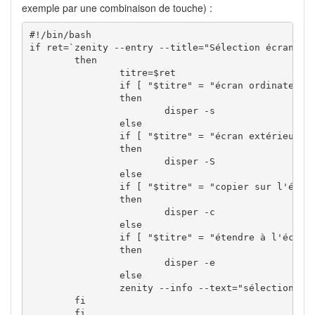
exemple par une combinaison de touche) :
#!/bin/bash

if ret=`zenity --entry --title="Sélection écran" --
	then

		titre=$ret

		if [ "$titre" = "écran ordinateur" ] 

		then

			disper -s

		else

		if [ "$titre" = "écran extérieur" ] 

		then

			disper -S

		else

		if [ "$titre" = "copier sur l'écran extérieur" ] 

		then

			disper -c

		else

		if [ "$titre" = "étendre à l'écran extérieur" ] 

		then

			disper -e

		else

		zenity --info --text="sélectionner dans la liste"

	fi

	fi
