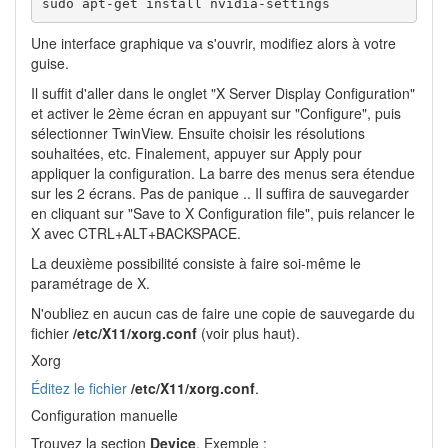
sudo apt-get install nvidia-settings
Une interface graphique va s'ouvrir, modifiez alors à votre
guise.
Il suffit d'aller dans le onglet "X Server Display Configuration"
et activer le 2ème écran en appuyant sur "Configure", puis
sélectionner TwinView. Ensuite choisir les résolutions
souhaitées, etc. Finalement, appuyer sur Apply pour
appliquer la configuration. La barre des menus sera étendue
sur les 2 écrans. Pas de panique .. Il suffira de sauvegarder
en cliquant sur "Save to X Configuration file", puis relancer le
X avec CTRL+ALT+BACKSPACE.
La deuxième possibilité consiste à faire soi-même le
paramétrage de X.
N'oubliez en aucun cas de faire une copie de sauvegarde du
fichier
/etc/X11/xorg.conf
(voir plus haut).
Xorg
Éditez le fichier
/etc/X11/xorg.conf
.
Configuration manuelle
Trouvez la section
Device
. Exemple :