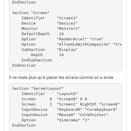
EndSection

Section "Screen"

    Identifier     "Screen1"

    Device         "Device1"

    Monitor        "Monitor1"

    DefaultDepth    24

    Option         "RenderAccel" "true"

    Option         "AllowGLXWithComposite" "true"

    SubSection     "Display"

        Depth       24

    EndSubSection

EndSection
Il ne reste plus qu'à placer les écrans comme on a envie
Section "ServerLayout"

    Identifier     "Layout0"

    Screen      0  "Screen0" 0 0

    Screen      1  "Screen1" RightOf "Screen0"

    InputDevice    "Keyboard0" "CoreKeyboard"

    InputDevice    "Mouse0" "CorePointer"

    Option         "Xinerama" "1"

EndSection