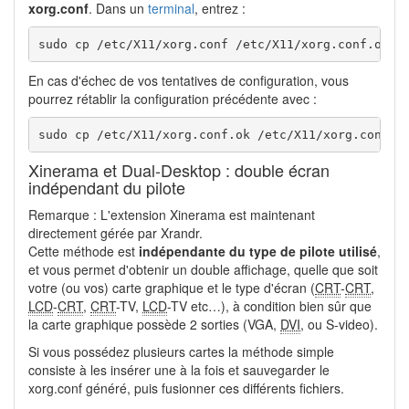
xorg.conf
. Dans un
terminal
, entrez :
sudo cp /etc/X11/xorg.conf /etc/X11/xorg.conf.ok
En cas d'échec de vos tentatives de configuration, vous
pourrez rétablir la configuration précédente avec :
sudo cp /etc/X11/xorg.conf.ok /etc/X11/xorg.conf
Xinerama et Dual-Desktop : double écran
indépendant du pilote
Remarque : L'extension Xinerama est maintenant
directement gérée par Xrandr.
Cette méthode est
indépendante du type de pilote utilisé
,
et vous permet d'obtenir un double affichage, quelle que soit
votre (ou vos) carte graphique et le type d'écran (
CRT
-
CRT
,
LCD
-
CRT
,
CRT
-TV,
LCD
-TV etc…), à condition bien sûr que
la carte graphique possède 2 sorties (VGA,
DVI
, ou S-video).
Si vous possédez plusieurs cartes la méthode simple
consiste à les insérer une à la fois et sauvegarder le
xorg.conf généré, puis fusionner ces différents fichiers.