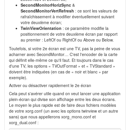
SecondMonitorHorizSync
&
SecondMonitorVertRefresh
: ce sont les valeurs de
rafraîchissement à modifier éventuellement suivant
votre deuxième écran;
TwinViewOrientation
: ce paramètre modifie la
positionnement de votre deuxième écran par rapport
au premier : LeftOf ou RightOf ou Above ou Below.
Toutefois, si votre 2e écran est une TV, pas la peine de vous
acharner avec SecondMonitor… C'est l'encoder de la carte
qui définit elle-même ce qu'il faut. Et toujours dans le cas
d'une TV, les options « TVOutFormat » et « TVStandard »
doivent être indiquées (en cas de « noir et blanc » par
exemple).
Activer ou désactiver rapidement le 2e écran
Cela peut s'avérer utile quand on veut lancer une application
plein-écran qui divise son affichage entre les deux écrans.
Le moyen le plus rapide est de faire deux fichiers modèles
de votre xorg.conf (un avec les options twinview et un autre
sans) que nous appellerons xorg_mono.conf et
xorg_dual.conf :