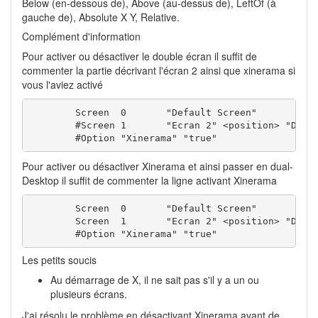
Below (en-dessous de), Above (au-dessus de), LeftOf (à
gauche de), Absolute X Y, Relative.
Complément d'information
Pour activer ou désactiver le double écran il suffit de
commenter la partie décrivant l'écran 2 ainsi que xinerama si
vous l'aviez activé
	Screen	0	"Default Screen"

	#Screen	1	"Ecran 2" <position> "Default Screen"

        #Option "Xinerama" "true"
Pour activer ou désactiver Xinerama et ainsi passer en dual-
Desktop il suffit de commenter la ligne activant Xinerama
	Screen	0	"Default Screen"

	Screen	1	"Ecran 2" <position> "Default Screen"

        #Option "Xinerama" "true"
Les petits soucis
Au démarrage de X, il ne sait pas s'il y a un ou
plusieurs écrans.
J'ai résolu le problème en désactivant Xinerama avant de