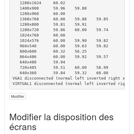
   1280x1024     60.02  

   1400x900      59.96    59.88  

   1280x960      60.00  

   1368x768      60.00    59.88    59.85  

   1280x800      59.81    59.91  

   1280x720      59.86    60.00    59.74  

   1024x768      60.00  

   1024x576      60.00    59.90    59.82  

   960x540       60.00    59.63    59.82  

   800x600       60.32    56.25  

   864x486       60.00    59.92    59.57  

   640x480       59.94  

   720x405       59.51    60.00    58.99  

   640x360       59.84    59.32    60.00  

VGA1 disconnected (normal left inverted right x axi
VIRTUAL1 disconnected (normal left inverted right 
Modifier
Modifier la disposition des
écrans