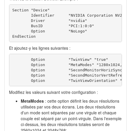
Section "Device"

	Identifier	"NVIDIA Corporation NV25 [GeForce4 Ti 4200]"

	Driver		"nvidia"

	BusID		"PCI:1:0:0"

	Option        	"NoLogo"

EndSection
Et ajoutez-y les lignes suivantes :
	Option 		"TwinView" "true"

	Option 		"MetaModes" "1280x1024, 1280x1024; 1024x768, 1024x768"

	Option 		"SecondMonitorHorizSync" "65-85"

	Option 		"SecondMonitorVertRefresh" "50-160"

	Option 		"TwinViewOrientation" "Ri
Modifiez les valeurs suivant votre configuration :
MetaModes
: cette option définit les deux résolutions
utilisées par vos deux écrans. Les deux résolutions
d'un mode sont séparées par une virgule et chaque
couple est séparé par un point-virgule. Dans l'exemple
ci-dessus, les deux résolutions totales seront de
2560x1024 et 2048x768;