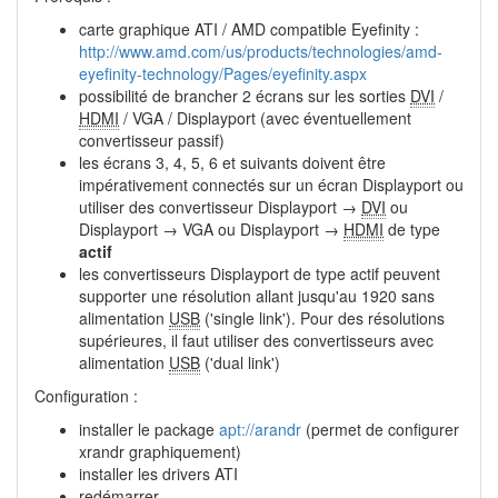
carte graphique ATI / AMD compatible Eyefinity :
http://www.amd.com/us/products/technologies/amd-
eyefinity-technology/Pages/eyefinity.aspx
possibilité de brancher 2 écrans sur les sorties
DVI
/
HDMI
/ VGA / Displayport (avec éventuellement
convertisseur passif)
les écrans 3, 4, 5, 6 et suivants doivent être
impérativement connectés sur un écran Displayport ou
utiliser des convertisseur Displayport →
DVI
ou
Displayport → VGA ou Displayport →
HDMI
de type
actif
les convertisseurs Displayport de type actif peuvent
supporter une résolution allant jusqu'au 1920 sans
alimentation
USB
('single link'). Pour des résolutions
supérieures, il faut utiliser des convertisseurs avec
alimentation
USB
('dual link')
Configuration :
installer le package
apt://arandr
(permet de configurer
xrandr graphiquement)
installer les drivers ATI
redémarrer