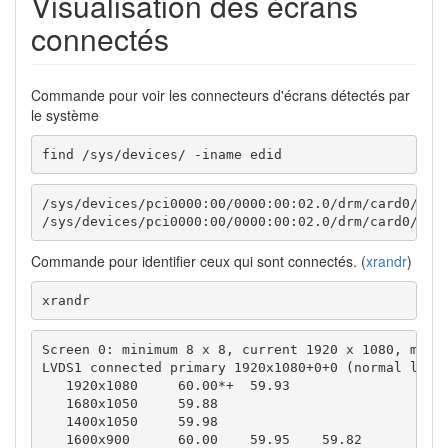
Visualisation des écrans
connectés
Commande pour voir les connecteurs d'écrans détectés par
le système
find /sys/devices/ -iname edid
/sys/devices/pci0000:00/0000:00:02.0/drm/card0/card
/sys/devices/pci0000:00/0000:00:02.0/drm/card0/car
Commande pour identifier ceux qui sont connectés. (
xrandr
)
xrandr
Screen 0: minimum 8 x 8, current 1920 x 1080, maxim
LVDS1 connected primary 1920x1080+0+0 (normal left 
   1920x1080     60.00*+  59.93  

   1680x1050     59.88  

   1400x1050     59.98  

   1600x900      60.00    59.95    59.82  
