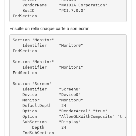
    VendorName     "NVIDIA Corporation"

    BusID          "PCI:7:0:0"

EndSection
Ensuite on relie chaque carte à son écran
Section "Monitor"

    Identifier     "Monitor0"

EndSection

Section "Monitor"

    Identifier     "Monitor1"

EndSection

Section "Screen"

    Identifier     "Screen0"

    Device         "Device0"

    Monitor        "Monitor0"

    DefaultDepth    24

    Option         "RenderAccel" "true"

    Option         "AllowGLXWithComposite" "true"

    SubSection     "Display"

        Depth       24

    EndSubSection
