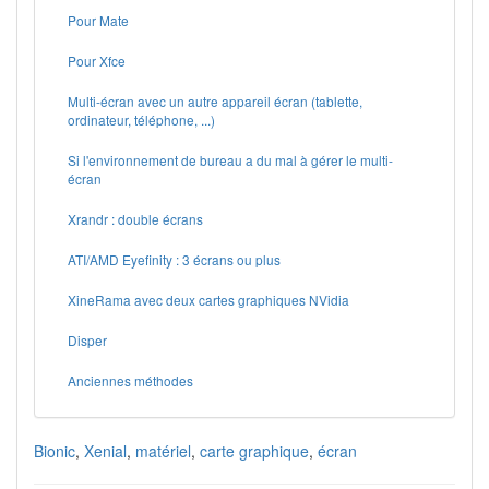
Pour Mate
Pour Xfce
Multi-écran avec un autre appareil écran (tablette,
ordinateur, téléphone, ...)
Si l'environnement de bureau a du mal à gérer le multi-
écran
Xrandr : double écrans
ATI/AMD Eyefinity : 3 écrans ou plus
XineRama avec deux cartes graphiques NVidia
Disper
Anciennes méthodes
Bionic
,
Xenial
,
matériel
,
carte graphique
,
écran