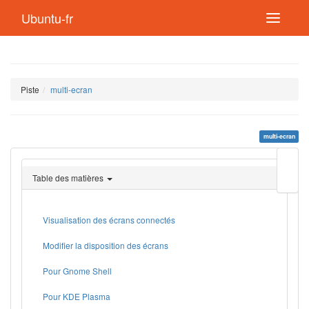
Ubuntu-fr
Piste
multi-ecran
multi-ecran
Modif
cette
Table des matières
page
Lien
de
retou
Visualisation des écrans connectés
Modifier la disposition des écrans
Pour Gnome Shell
Pour KDE Plasma