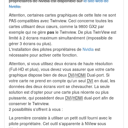
propriétaires de Nvidia est disponible sur
le site web de
Nvidia
.
Attention, certaines cartes graphiques de cette liste ne sont
PAS compatibles avec Twinview. Ceci concerne toutes les
cartes utilisant deux cœurs, comme la 9800 GX2 par
exemple qui ne gère
pas
le Twinview. De plus TwinView est
limité à 2 écrans maximum simultanément (impossible de
gérer 3 écrans ou plus).
L'installation des pilotes propriétaires de
Nvidia
est
nécessaire pour activer cette fonction.
Attention, si vous utilisez deux écrans de haute résolution
(Full-HD et plus), vous devez vous assurer que votre carte
graphique dispose bien de deux
DVI
/
HDMI
Dual-port. Si
votre carte ne prend en compte qu'un seul
DVI
en dual, les
données des deux écrans vont se chevaucher. La seule
solution est d'opter pour une carte plus récente ou plus
puissante, qui possèdent deux
DVI
/
HDMI
dual-port afin de
conserver le Twinview.
2 possibilités s'offrent à vous :
La première consiste à utiliser un petit outil fourni avec le
pilote propriétaire. Cet outil s'apparente à NView sous