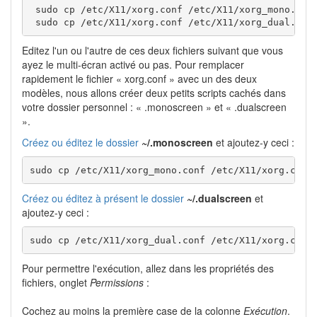
 sudo cp /etc/X11/xorg.conf /etc/X11/xorg_mono.conf
 sudo cp /etc/X11/xorg.conf /etc/X11/xorg_dual.con
Editez l'un ou l'autre de ces deux fichiers suivant que vous
ayez le multi-écran activé ou pas. Pour remplacer
rapidement le fichier « xorg.conf » avec un des deux
modèles, nous allons créer deux petits scripts cachés dans
votre dossier personnel : « .monoscreen » et « .dualscreen
».
Créez ou éditez le dossier
~/.monoscreen
et ajoutez-y ceci :
sudo cp /etc/X11/xorg_mono.conf /etc/X11/xorg.conf
Créez ou éditez à présent le dossier
~/.dualscreen
et
ajoutez-y ceci :
sudo cp /etc/X11/xorg_dual.conf /etc/X11/xorg.conf
Pour permettre l'exécution, allez dans les propriétés des
fichiers, onglet
Permissions
:
Cochez au moins la première case de la colonne
Exécution
.