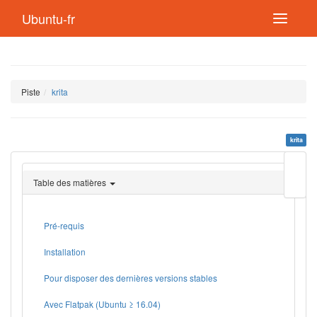
Ubuntu-fr
Piste
krita
krita
Modif
cette
Table des matières
page
Lien
de
retou
Pré-requis
Installation
Pour disposer des dernières versions stables
Avec Flatpak (Ubuntu ≥ 16.04)