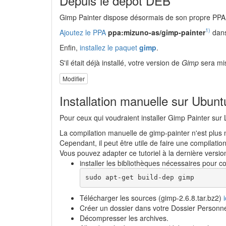
Depuis le dépôt DEB
Gimp Painter dispose désormais de son propre PPA
1)
Ajoutez le PPA
ppa:mizuno-as/gimp-painter
dans
Enfin,
installez le paquet
gimp
.
S'il était déjà installé, votre version de
Gimp
sera mis
Modifier
Installation manuelle sur Ubun
Pour ceux qui voudraient installer Gimp Painter sur L
La compilation manuelle de gimp-painter n'est plus 
Cependant, il peut être utile de faire une compilatio
Vous pouvez adapter ce tutoriel à la dernière versi
installer les bibliothèques nécessaires pour 
sudo apt-get build-dep gimp
Télécharger les sources (gimp-2.6.8.tar.bz2)
i
Créer un dossier dans votre Dossier Personne
Décompresser les archives.