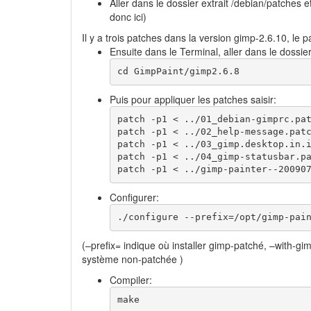
Aller dans le dossier extrait /debian/patches
donc ici)
Il y a trois patches dans la version gimp-2.6.10, l
Ensuite dans le Terminal, aller dans le dossie
cd GimpPaint/gimp2.6.8
Puis pour appliquer les patches saisir:
patch -p1 < ../01_debian-gimprc.pat
patch -p1 < ../02_help-message.patc
patch -p1 < ../03_gimp.desktop.in.i
patch -p1 < ../04_gimp-statusbar.pa
patch -p1 < ../gimp-painter--20090
Configurer:
./configure --prefix=/opt/gimp-pai
(–prefix= indique où installer gimp-patché, –with-gi
système non-patchée )
Compiler:
make