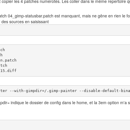
 et copier les 4 patches numérotés. Les coller dans le même repertoire
e patch 04_gimp-statusbar.patch est manquant, mais ne gêne en rien le
r des sources en saisissant
ch

h

n.patch

tch

715.diff
nter --with-gimpdir=/.gimp-painter --disable-default-bin
mpdir= indique le dossier de config dans le home, et la 3em option m'a 