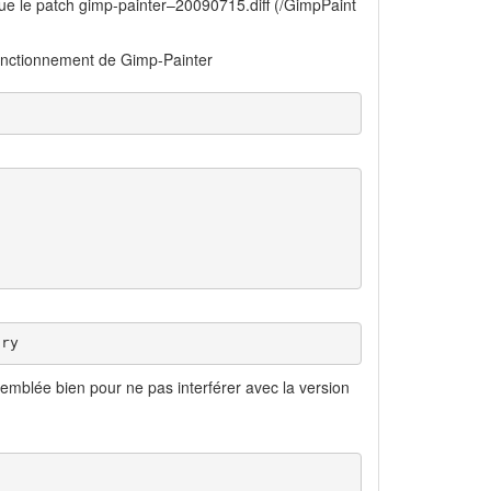
 que le patch gimp-painter–20090715.diff (/GimpPaint
 fonctionnement de Gimp-Painter
ary
semblée bien pour ne pas interférer avec la version