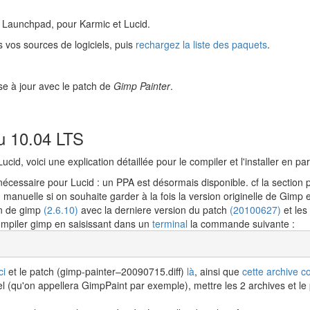
 Launchpad, pour Karmic et Lucid.
 vos sources de logiciels, puis
rechargez la liste des paquets
.
e à jour avec le patch de
Gimp Painter
.
tu 10.04 LTS
ucid, voici une explication détaillée pour le compiler et l'installer en p
nécessaire pour Lucid : un PPA est désormais disponible. cf la section 
n manuelle si on souhaite garder à la fois la version originelle de Gimp
on de gimp
(2.6.10)
avec la derniere version du patch
(20100627)
et les
compiler gimp en saisissant dans un
terminal
la commande suivante :
ci
et le patch (gimp-painter–20090715.diff)
là
, ainsi que
cette archive c
l (qu'on appellera GimpPaint par exemple), mettre les 2 archives et le