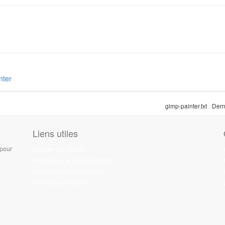
nter
gimp-painter.txt
Dern
Liens utiles
 pour
Débuter sur Ubuntu
Participer à la documentation
Documentation hors ligne
Télécharger Ubuntu