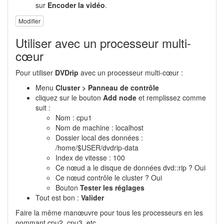
sur
Encoder la vidéo
.
Modifier
Utiliser avec un processeur multi-
cœur
Pour utiliser
DVDrip
avec un processeur multi-cœur :
Menu
Cluster > Panneau de contrôle
cliquez sur le bouton
Add node
et remplissez comme
suit :
Nom : cpu1
Nom de machine : localhost
Dossier local des données :
/home/$USER/dvdrip-data
Index de vitesse : 100
Ce nœud a le disque de données dvd::rip ? Oui
Ce nœud contrôle le cluster ? Oui
Bouton
Tester les réglages
Tout est bon :
Valider
Faire la même manœuvre pour tous les processeurs en les
nommant cpu2, cpu3, etc.