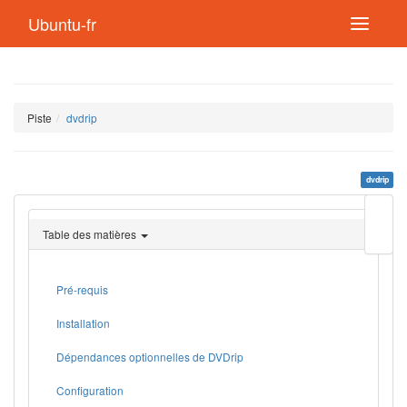
Ubuntu-fr
Piste
dvdrip
dvdrip
Modif
cette
Table des matières
page
Lien
de
retou
Pré-requis
Installation
Dépendances optionnelles de DVDrip
Configuration