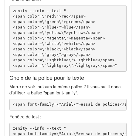
zenity --info --text "

<span color=\"red\">red</span>

<span color=\"green\">green</span>

<span color=\"blue\">blue</span>

<span color=\"yellow\">yellow</span>

<span color=\"magenta\">magenta</span>

<span color=\"white\">white</span>

<span color=\"black\">black</span>

<span color=\"gray\">gray</span>

<span color=\"lightblue\">lightblue</span>

<span color=\"lightgray\">lightgray</span>"
Choix de la police pour le texte
Marre de voir toujours la même police ? Il vous suffit donc
d'utiliser la balise "span font-family".
<span font-family=\"Arial\">essai de polices</span
Fenêtre de test :
zenity --info --text "

<span font-family=\"Arial\">essai de polices</span>