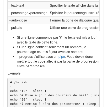
--text=text
Spécifier le texte affiché dans la boî
--percentage=percentage
Spécifier le pourcentage initial réglé
--auto-close
Fermer la boîte de dialogue quand la
--pulsate
Utiliser une barre de progression dis
Si une ligne commence par '#', le texte est mis à jour
avec le texte de cette ligne.
Si une ligne contient seulement un nombre, le
pourcentage est mis à jour avec ce nombre.
--progress s'utilise avec un
pipe
. Vous devez donc
mettre tout le code affecté par la barre de progression
entre parenthèses.
Exemple :
#!/bin/sh

(

echo "10" ; sleep 1

echo "# Mise à jour des journaux de mail" ; sleep 1
echo "20" ; sleep 1

echo "# Remise à zéro des paramètres" ; sleep 1
