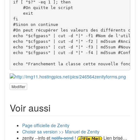
if [ "$?" -eq 1 ]; then

    #On quitte le script

    exit

fi

#Sinon on continue

#On peut récupérer les valeurs des différents champ
echo "$cfgpass" | cut -d "|" -f1 #Nom de l'utilisat
echo "$cfgpass" | cut -d "|" -f2 | md5sum #Ancien M
echo "$cfgpass" | cut -d "|" -f3 | md5sum #Nouveau 
echo "$cfgpass" | cut -d "|" -f4 | md5sum #Confirma
echo "Franchement la classe cette nouvelle fonctio
Modifier
Voir aussi
Page officielle de Zenity
Choisir sa version >> Manuel de Zenity
zenity --info et
notify-send
!
Lien brisé…