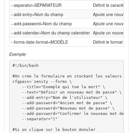
--separator=SÉPARATEUR
Définit le caractère s
--add-entry=Nom du champ
Ajoute une nouvelle z
--add-password=Nom du champ
Ajoute une nouvelle 
--add-calendar=Nom du champ calendrier
Ajoute un nouveau cal
--forms-date-format=MODÈLE
Définit le format de l
Exemple:
#!/bin/bash

#On crée le formulaire en stockant les valeurs de s
cfgpass=`zenity --forms \

    --title="Exemple qui tue la mort" \

    --text="Définir un nouveau mot de passe" \

    --add-entry="Nom de l'utilisateur" \

    --add-password="Ancien mot de passe" \

    --add-password="Nouveau mot de passe" \

    --add-password="Confirmer le nouveau mot de pas
    --separator="|"`

#Si on clique sur le bouton Annuler
