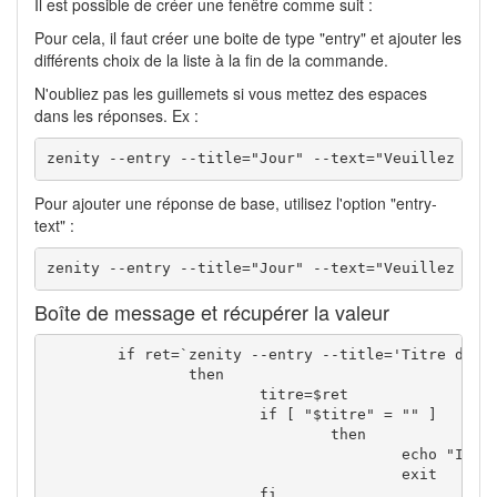
Il est possible de créer une fenêtre comme suit :
Pour cela, il faut créer une boite de type "entry" et ajouter les
différents choix de la liste à la fin de la commande.
N'oubliez pas les guillemets si vous mettez des espaces
dans les réponses. Ex :
zenity --entry --title="Jour" --text="Veuillez ind
Pour ajouter une réponse de base, utilisez l'option "entry-
text" :
zenity --entry --title="Jour" --text="Veuillez ind
Boîte de message et récupérer la valeur
	if ret=`zenity --entry --title='Titre de la vidéo' --text='Saisissez le titre de la vidéo : '`

		then

			titre=$ret

			if [ "$titre" = "" ]

				then

					echo "Il faut un titre, tient pan t'es mort!"

					exit

			fi
