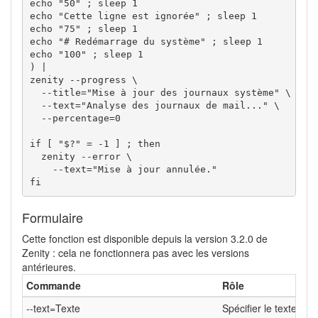
echo "50" ; sleep 1

echo "Cette ligne est ignorée" ; sleep 1

echo "75" ; sleep 1

echo "# Redémarrage du système" ; sleep 1

echo "100" ; sleep 1

) |

zenity --progress \

  --title="Mise à jour des journaux système" \

  --text="Analyse des journaux de mail..." \

  --percentage=0

if [ "$?" = -1 ] ; then

  zenity --error \

    --text="Mise à jour annulée."

fi
Formulaire
Cette fonction est disponible depuis la version 3.2.0 de
Zenity : cela ne fonctionnera pas avec les versions
antérieures.
Commande
Rôle
--text=Texte
Spécifier le texte af