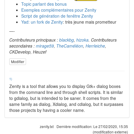
Topic parlant des bonus
Exemples complémentaires pour Zenity
Script de génération de fenêtre Zenity
Yad: un fork de Zenity
: très jeune mais prometteur
—-
Contributeurs principaux :
blackbg
,
hizoka
. Contributeurs
secondaires :
mirage59
,
TheCaméléon
,
Herrleiche
,
CKDevelop, Heuzef
Modifier
1)
Zenity is a tool that allows you to display Gtk+ dialog boxes
from the command line and through shell scripts. It is similar
to gdialog, but is intended to be saner. It comes from the
same family as dialog, Xdialog, and cdialog, but it surpasses
those projects by having a cooler name.
zenity.txt
Dernière modification:
Le 27/02/2020, 15:35
(modification externe)