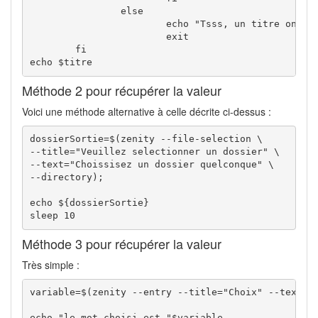
		else

			echo "Tsss, un titre on dit, pas le bouton annuler!"

			exit

	fi

echo $titre
Méthode 2 pour récupérer la valeur
Voici une méthode alternative à celle décrite ci-dessus :
dossierSortie=$(zenity --file-selection \

--title="Veuillez selectionner un dossier" \

--text="Choissisez un dossier quelconque" \

--directory);

echo ${dossierSortie}

sleep 10
Méthode 3 pour récupérer la valeur
Très simple :
variable=$(zenity --entry --title="Choix" --text="I
echo "le mot choisi est "$variable
