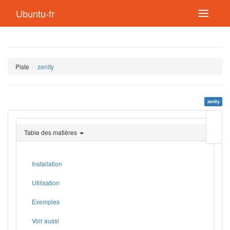
Ubuntu-fr
Piste
zenity
zenity
Modif
cette
Table des matières
page
Lien
de
retou
Installation
Utilisation
Exemples
Voir aussi