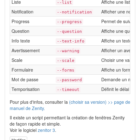
Liste
Affiche une liste
--list
Notification
Afficher une notific
--notification
Progress
Permet de suivre u
--progress
Question
Affiche une questio
--question
Info texte
Affiche un texte da
--text-info
Avertissement
Afficher un avertis
--warning
Scale
Choisir une valeur 
--scale
Formulaire
Affiche un formulair
--forms
Mot de passe
Demande un mot de p
--password
Temporisation
Définit le délai d'e
--timeout
Pour plus d'infos, consulter la
(choisir sa version) >> page de
manuel de Zenity.
Il existe un script permettant la création de fenêtres Zenity
de façon rapide et simple.
Voir le logiciel
zenitor 3
.
Modifier