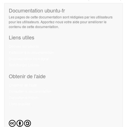
Documentation ubuntu-fr
Les pages de cette documentation sont rédigées par les utilisateurs
pour les utilisateurs. Apportez-nous votre aide pour améliorer le
contenu de cette documentation.
Liens utiles
Débuter sur Ubuntu
Participer à la documentation
Documentation hors ligne
Télécharger Ubuntu
Obtenir de l'aide
Chercher de l'aide
Consulter la documentation
Consulter le Forum
Lisez le guide