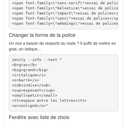
<span font-family=\"sans-serif\">essai de polices</
<span font-family=\"Helvetica\">essai de polices</s
<span font-family=\"impact\">essai de polices</span
<span font-family=\"sans\">essai de polices</span>

<span font-family=\"webdings\">essai de polices</s
Changer la forme de la police
Un mot a besoin de ressortir du reste ? Il suffit de mettre en
gras, en italique…
zenity --info --text "

<b>gras</b>

<big>grand</big>

<i>italique</i>

<s>barré</s>

<sub>indice</sub>

<sup>exposant</sup>

<small>petit</small>

<tt>espace entre les lettres</tt>

<u>souligné</u>"
Fenêtre avec liste de choix