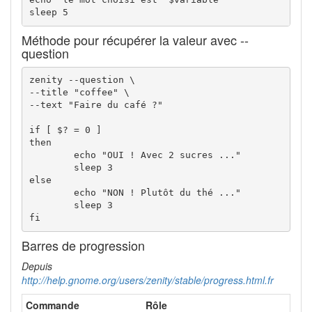
sleep 5
Méthode pour récupérer la valeur avec --
question
zenity --question \

--title "coffee" \

--text "Faire du café ?"

if [ $? = 0 ]

then

	echo "OUI ! Avec 2 sucres ..."

	sleep 3

else

	echo "NON ! Plutôt du thé ..."

	sleep 3

fi
Barres de progression
Depuis
http://help.gnome.org/users/zenity/stable/progress.html.fr
Commande
Rôle