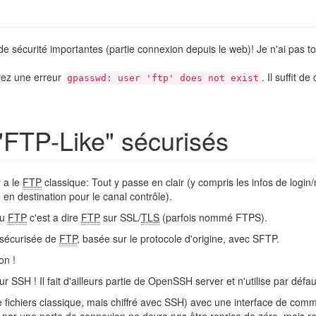
e sécurité importantes (partie connexion depuis le web)! Je n'ai pas tout
urez une erreur
. Il suffit de
gpasswd: user 'ftp' does not exist
"FTP-Like" sécurisés
y a le
FTP
classique: Tout y passe en clair (y compris les infos de login
 en destination pour le canal contrôle).
du
FTP
c'est a dire
FTP
sur SSL/
TLS
(parfois nommé FTPS).
n sécurisée de
FTP
, basée sur le protocole d'origine, avec SFTP.
on !
ur SSH ! Il fait d'ailleurs partie de OpenSSH server et n'utilise par déf
ichiers classique, mais chiffré avec SSH) avec une interface de co