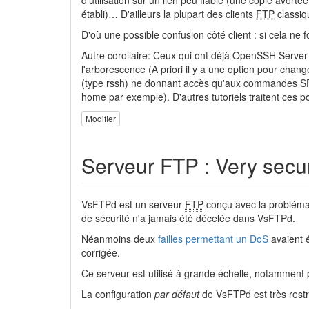
d'utilisation sur un lien peu fiable (une copie avort
établi)… D'ailleurs la plupart des clients
FTP
classiq
D'où une possible confusion côté client : si cela ne f
Autre corollaire: Ceux qui ont déjà OpenSSH Server
l'arborescence (A priori il y a une option pour changer
(type rssh) ne donnant accès qu'aux commandes SFTP
home par exemple). D'autres tutoriels traitent ces po
Modifier
Serveur FTP : Very sec
VsFTPd est un serveur
FTP
conçu avec la probléma
de sécurité n'a jamais été décelée dans VsFTPd.
Néanmoins deux
failles permettant un DoS
avaient é
corrigée.
Ce serveur est utilisé à grande échelle, notamment 
La configuration
par défaut
de VsFTPd est très restri