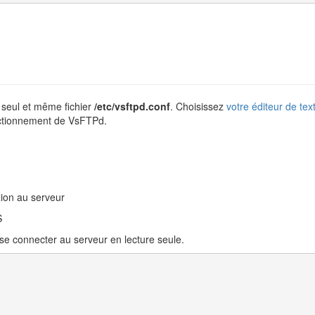
 seul et même fichier
/etc/vsftpd.conf
. Choisissez
votre éditeur de text
nctionnement de VsFTPd.
ion au serveur
S
se connecter au serveur en lecture seule.