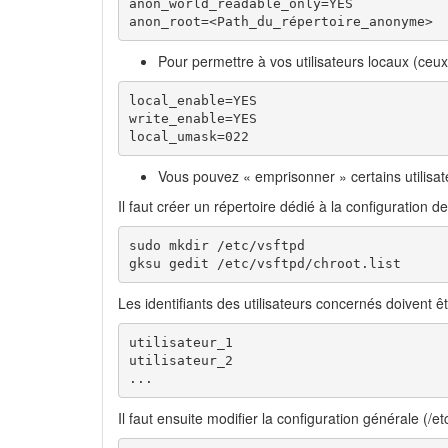
anon_world_readable_only=YES

anon_root=<Path_du_répertoire_anonyme>
Pour permettre à vos utilisateurs locaux (ceu
local_enable=YES

write_enable=YES

local_umask=022
Vous pouvez « emprisonner » certains utilisate
Il faut créer un répertoire dédié à la configuration de 
sudo mkdir /etc/vsftpd

gksu gedit /etc/vsftpd/chroot.list
Les identifiants des utilisateurs concernés doivent 
utilisateur_1

utilisateur_2

...
Il faut ensuite modifier la configuration générale (/et