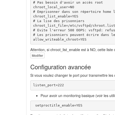
# Pas besoin d'avoir un accès root

chroot_local_user=NO

# Emprisonner dans son répertoire home l
chroot_list_enable=YES        

# La lise des prisonniers

chroot_list_file=/etc/vsftpd/chroot.list
# Evite l'erreur 500 OOPS: vsftpd: refus
# Les prisonniers peuvent écrire dans le
allow_writeable_chroot=YES
Attention, si chroot_list_enable est à NO, cette liste 
Modifier
Configuration avancée
Si vous voulez changer le port pour transmettre les
listen_port=222
Pour avoir un monitoring basique (voir les util
 setproctitle_enable=YES