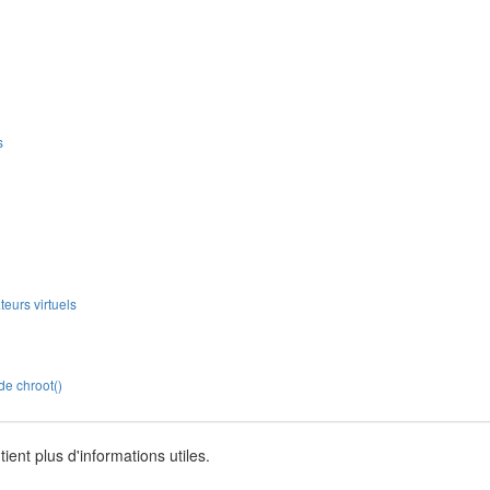
s
teurs virtuels
de chroot()
ient plus d'informations utiles.