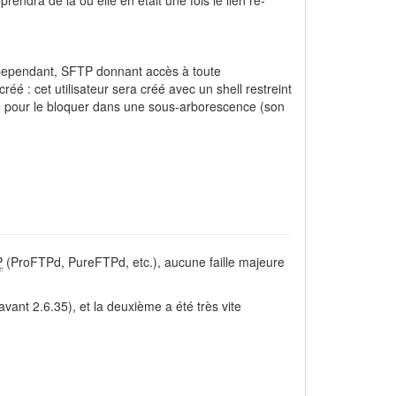
endra de là ou elle en était une fois le lien ré-
. Cependant, SFTP donnant accès à toute
créé : cet utilisateur sera créé avec un shell restreint
é pour le bloquer dans une sous-arborescence (son
P
(ProFTPd, PureFTPd, etc.), aucune faille majeure
avant 2.6.35), et la deuxième a été très vite