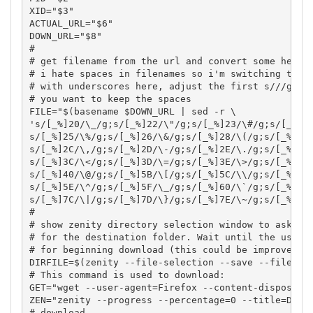
XID
=
"$3"
ACTUAL_URL
=
"$6"
DOWN_URL
=
"$8"
#
# get filename from the url and convert some hex c
# i hate spaces in filenames so i'm switching them
# with underscores here, adjust the first s///g if
# you want to keep the spaces
FILE
=
"$(basename 
$DOWN_URL
 | sed -r 
's/[_%]20/\_/g;s/[_%]22/
\"
/g;s/[_%]23/\#/g;s/[_%]2
s/[_%]25/\%/g;s/[_%]26/\&/g;s/[_%]28/\(/g;s/[_%]29/
s/[_%]2C/\,/g;s/[_%]2D/\-/g;s/[_%]2E/\./g;s/[_%]2F/
s/[_%]3C/\</g;s/[_%]3D/\=/g;s/[_%]3E/\>/g;s/[_%]3F/
s/[_%]40/\@/g;s/[_%]5B/\[/g;s/[_%]5C/\\/g;s/[_%]5D/
s/[_%]5E/\^/g;s/[_%]5F/\_/g;s/[_%]60/\`/g;s/[_%]7B/
s/[_%]7C/\|/g;s/[_%]7D/\}/g;s/[_%]7E/\~/g;s/[_%]2B
#
# show zenity directory selection window to ask th
# for the destination folder. Wait until the user 
# for beginning download (this could be improved).
DIRFILE
=$
(
zenity 
--file-selection
--save
--filenam
# This command is used to download:
GET
=
"wget --user-agent=Firefox --content-dispositi
ZEN
=
"zenity --progress --percentage=0 --title=Down
# download