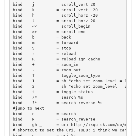
bind    j         = scroll_vert 20

bind    k         = scroll_vert -20

bind    h         = scroll_horz -20

bind    l         = scroll_horz 20

bind    <<        = scroll_begin

bind    >>        = scroll_end

bind    b         = back

bind    m         = forward

bind    S         = stop

bind    r         = reload

bind    R         = reload_ign_cache

bind    +         = zoom_in

bind    -         = zoom_out

bind    T         = toggle_zoom_type

bind    1         = sh "echo set zoom_level = 1.0 >
bind    2         = sh "echo set zoom_level = 2.0 >
bind    t         = toggle_status

bind    /*        = search %s

bind    ?*        = search_reverse %s

#jump to next

bind    n         = search

bind    N         = search_reverse

bind    gh _      = uri http://ixquick.com/do/metas
# shortcut to set the uri. TODO: i think we can aba
bind    o _       = uri %s
