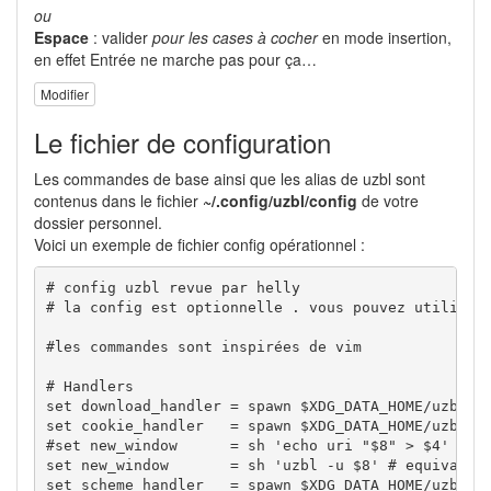
ou
Espace
: valider
pour les cases à cocher
en mode insertion,
en effet Entrée ne marche pas pour ça…
Modifier
Le fichier de configuration
Les commandes de base ainsi que les alias de uzbl sont
contenus dans le fichier
~/.config/uzbl/config
de votre
dossier personnel.
Voici un exemple de fichier config opérationnel :
# config uzbl revue par helly

# la config est optionnelle . vous pouvez utiliser 
#les commandes sont inspirées de vim

# Handlers

set download_handler = spawn $XDG_DATA_HOME/uzbl/sc
set cookie_handler   = spawn $XDG_DATA_HOME/uzbl/sc
#set new_window      = sh 'echo uri "$8" > $4' # op
set new_window       = sh 'uzbl -u $8' # equivalent
set scheme_handler   = spawn $XDG_DATA_HOME/uzbl/sc