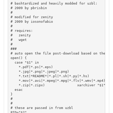
# bashtardized and heavily modded for uzbl:
# 2009 by pbrisbin
#
# modified for zenity
# 2009 by iosonofabio
#
# requires:
#   zenity
#   wget
#
###
# auto open the file post-download based on the fi
open
(
)
{
case
"$1"
in
*
.pdf
|*
.ps
|*
.eps
)
                           ev
*
.jpg
|*
.png
|*
.jpeg
|*
.png
)
                   gp
*
.txt
|*
README
*|*
.pl
|*
.sh
|*
.py
|*
.hs
)
         gv
*
.mov
|*
.avi
|*
.mpeg
|*
.mpg
|*
.flv
|*
.wmv
|*
.mp4
)
 vl
*
.zip
|*
.zipx
)
                xarchiver 
"$1"
esac
}
#
#
# these are passed in from uzbl
PID
=
"$2"