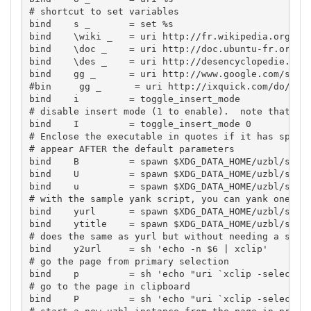
# shortcut to set variables

bind    s _       = set %s

bind    \wiki _   = uri http://fr.wikipedia.org/w/i
bind    \doc _    = uri http://doc.ubuntu-fr.org/?d
bind    \des _    = uri http://desencyclopedie.wiki
bind    gg _      = uri http://www.google.com/searc
#bin     gg _      = uri http://ixquick.com/do/meta
bind    i         = toggle_insert_mode

# disable insert mode (1 to enable).  note that Esc
bind    I         = toggle_insert_mode 0

# Enclose the executable in quotes if it has spaces
# appear AFTER the default parameters

bind    B         = spawn $XDG_DATA_HOME/uzbl/scrip
bind    U         = spawn $XDG_DATA_HOME/uzbl/scrip
bind    u         = spawn $XDG_DATA_HOME/uzbl/scrip
# with the sample yank script, you can yank one of 
bind    yurl      = spawn $XDG_DATA_HOME/uzbl/scrip
bind    ytitle    = spawn $XDG_DATA_HOME/uzbl/scrip
# does the same as yurl but without needing a scrip
bind    y2url     = sh 'echo -n $6 | xclip'

# go the page from primary selection

bind    p         = sh 'echo "uri `xclip -selection
# go to the page in clipboard

bind    P         = sh 'echo "uri `xclip -selection