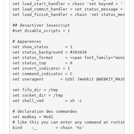
set load_start_handler = chain 'set keycmd = ' 'set
set load_commit_handler = set status_message = <spa
set load_finish_handler = chain 'set status_message
## desactiver Javascript

#set disable_scripts = 1

# Apparences

set show_status       = 1

set status_background = #303030

set status_format     = <span font_family="monospa
set status_top        = 0

set insert_indicator = I

set command_indicator = C

set useragent       = Uzbl (Webkit @WEBKIT_MAJOR.@W
set fifo_dir = /tmp

set socket_dir = /tmp

set shell_cmd         = sh -c

# déclaration des commandes

set modkey = Mod1

# like this you can enter any command at runtime, i
bind    :_        = chain '%s'
