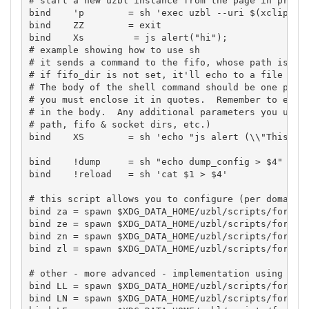
# start a new uzbl instance from the page in primar
bind    'p        = sh 'exec uzbl --uri $(xclip -o)
bind    ZZ        = exit

bind    Xs         = js alert("hi");

# example showing how to use sh

# it sends a command to the fifo, whose path is tol
# if fifo_dir is not set, it'll echo to a file name
# The body of the shell command should be one param
# you must enclose it in quotes.  Remember to escap
# in the body.  Any additional parameters you use w
# path, fifo & socket dirs, etc.)

bind    XS        = sh 'echo "js alert (\\"This is 
bind    !dump     = sh "echo dump_config > $4"

bind    !reload   = sh 'cat $1 > $4'

# this script allows you to configure (per domain) 
bind za = spawn $XDG_DATA_HOME/uzbl/scripts/formfil
bind ze = spawn $XDG_DATA_HOME/uzbl/scripts/formfil
bind zn = spawn $XDG_DATA_HOME/uzbl/scripts/formfil
bind zl = spawn $XDG_DATA_HOME/uzbl/scripts/formfil
# other - more advanced - implementation using perl
bind LL = spawn $XDG_DATA_HOME/uzbl/scripts/formfil
bind LN = spawn $XDG_DATA_HOME/uzbl/scripts/formfil