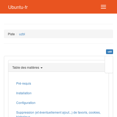
Ubuntu-fr
Piste
uzbl
uzbl
Modif
cette
Table des matières
page
Lien
de
retou
Pré-requis
Installation
Configuration
Suppression (et éventuellement ajout...) de favoris, cookies,
historique