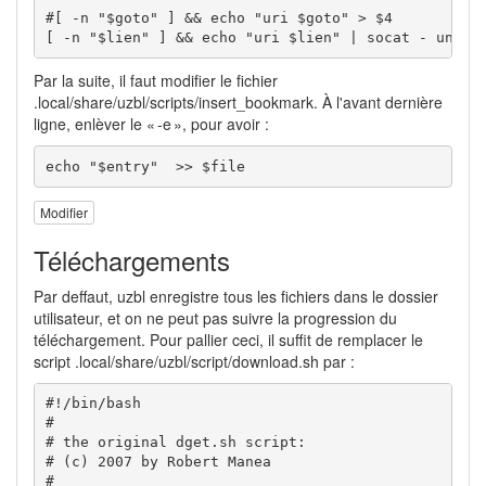
#[ -n "$goto" ] && echo "uri $goto" > $4
[
-n
"
$lien
"
]
&&
echo
"uri 
$lien
"
|
 socat - unix-
Par la suite, il faut modifier le fichier
.local/share/uzbl/scripts/insert_bookmark. À l'avant dernière
ligne, enlèver le « -e », pour avoir :
echo
"
$entry
"
>>
$file
Modifier
Téléchargements
Par deffaut, uzbl enregistre tous les fichiers dans le dossier
utilisateur, et on ne peut pas suivre la progression du
téléchargement. Pour pallier ceci, il suffit de remplacer le
script .local/share/uzbl/script/download.sh par :
#!/bin/bash
#
# the original dget.sh script:
# (c) 2007 by Robert Manea
#