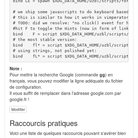
bind LE = spawn $XDG_DATA_HOME/uzbl/scripts/formfil
# we ship some javascripts to do keyboard based lin
# this is similar to how it works in vimperator (an
# TODO: did we resolve: "no click() event for hyper
#hit F to toggle the Hints (now in form of link num
bind    F = script $XDG_DATA_HOME/uzbl/scripts/hint
# the most stable version:

bind    fl* = script $XDG_DATA_HOME/uzbl/scripts/fo
# using strings, not polished yet:

bind    fL* = script $XDG_DATA_HOME/uzbl/scripts/f
Note :
Pour mettre la recherche Google (commande
gg
) en
français, vous pouvez modifier la ligne adéquate du fichier
de configuration.
Il vous suffit de remplacer dans l'adresse google.com par
google.fr !
Modifier
Raccourcis pratiques
Voici une liste de quelques raccourcis pouvant s'avérer bien