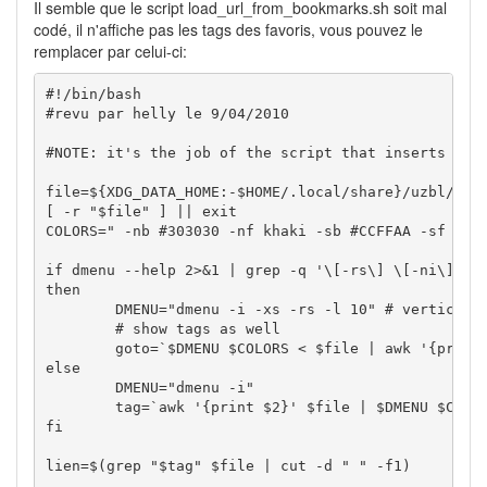
Il semble que le script load_url_from_bookmarks.sh soit mal
codé, il n'affiche pas les tags des favoris, vous pouvez le
remplacer par celui-ci:
#!/bin/bash
#revu par helly le 9/04/2010
#NOTE: it's the job of the script that inserts boo
file
=
${XDG_DATA_HOME:-$HOME/.local/share}
/
uzbl
/
[
-r
"
$file
"
]
||
exit
COLORS
=
" -nb #303030 -nf khaki -sb #CCFFAA -sf #30
if
 dmenu 
--help
2
>&
1
|
grep
-q
'\[-rs\] \[-ni\] \[
then
DMENU
=
"dmenu -i -xs -rs -l 10"
# vertical 
# show tags as well
goto
=
`
$DMENU
$COLORS
<
$file
|
awk
'{print
else
DMENU
=
"dmenu -i"
tag
=
`
awk
'{print $2}'
$file
|
$DMENU
$COLO
fi
lien
=$
(
grep
"
$tag
"
$file
|
cut
-d
" "
 -f1
)