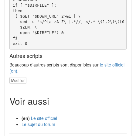
if
[
"
$DIRFILE
"
]
then
(
$GET
"
$DOWN_URL
"
2
>&
1
|
 \

sed
-u
's/^[a-zA-Z\-].*//; s/.* \{1,2\}\([0-9]\
$ZEN
; \

   open 
"
$DIRFILE
"
)
&
fi
exit
0
Autres scripts
Beaucoup d'autres scripts sont disponibles sur
le site officiel
(en)
.
Modifier
Voir aussi
(en)
Le site officiel
Le sujet du forum