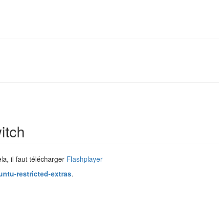
itch
a, il faut télécharger
Flashplayer
ntu-restricted-extras
.