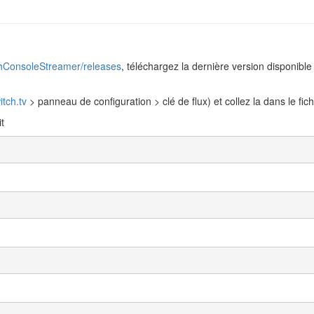
chConsoleStreamer/releases
, téléchargez la dernière version disponibl
itch.tv
> panneau de configuration > clé de flux) et collez la dans le fich
t