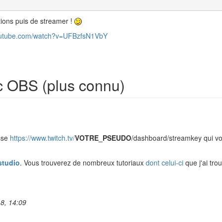
ptions puis de streamer !
outube.com/watch?v=UFBzfsN1VbY
c OBS (plus connu)
esse
https://www.twitch.tv/
VOTRE_PSEUDO
/dashboard/streamkey qui v
studio
. Vous trouverez de nombreux tutoriaux
dont celui-ci
que j'ai tro
8, 14:09