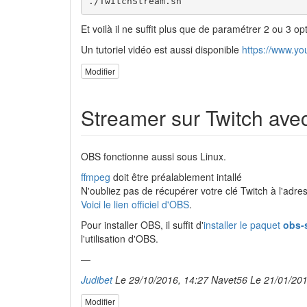
./TwitchStream.sh
Et voilà il ne suffit plus que de paramétrer 2 ou 3 o
Un tutoriel vidéo est aussi disponible
https://www.y
Modifier
Streamer sur Twitch ave
OBS fonctionne aussi sous Linux.
ffmpeg
doit être préalablement intallé
N'oubliez pas de récupérer votre clé Twitch à l'adr
Voici le lien officiel d'OBS
.
Pour installer OBS, il suffit d'
installer le paquet
obs-
l'utilisation d'OBS.
—
Judibet
Le 29/10/2016, 14:27
Navet56 Le 21/01/201
Modifier