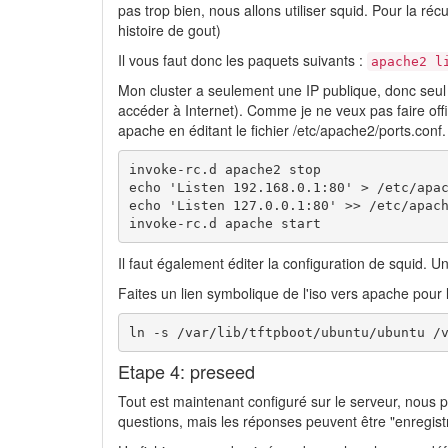
pas trop bien, nous allons utiliser squid. Pour la récup
histoire de gout)
Il vous faut donc les paquets suivants :
apache2 l
Mon cluster a seulement une IP publique, donc seul 
accéder à Internet). Comme je ne veux pas faire offic
apache en éditant le fichier /etc/apache2/ports.conf.
invoke-rc.d apache2 stop

echo 'Listen 192.168.0.1:80' > /etc/apac
echo 'Listen 127.0.0.1:80' >> /etc/apach
invoke-rc.d apache start
Il faut également éditer la configuration de squid. U
Faites un lien symbolique de l'iso vers apache pour l
ln -s /var/lib/tftpboot/ubuntu/ubuntu /
Etape 4: preseed
Tout est maintenant configuré sur le serveur, nous p
questions, mais les réponses peuvent être "enregist