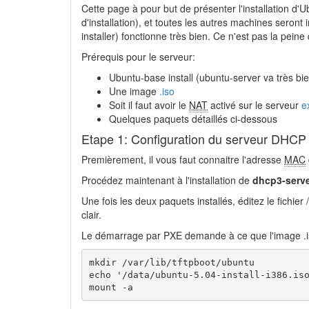
Cette page à pour but de présenter l'installation d
d'installation), et toutes les autres machines seron
installer) fonctionne très bien. Ce n'est pas la peine 
Prérequis pour le serveur:
Ubuntu-base install (ubuntu-server va très bi
Une image
.iso
Soit il faut avoir le
NAT
activé sur le serveur
e
Quelques paquets détaillés ci-dessous
Etape 1: Configuration du serveur DHC
Premièrement, il vous faut connaitre l'adresse
MAC
Procédez maintenant à l'installation de
dhcp3-serv
Une fois les deux paquets installés, éditez le fichi
clair.
Le démarrage par PXE demande à ce que l'image .iso 
mkdir /var/lib/tftpboot/ubuntu

echo '/data/ubuntu-5.04-install-i386.iso
mount -a