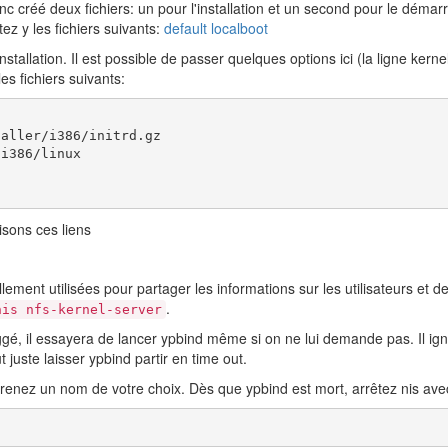
nc créé deux fichiers: un pour l'installation et un second pour le déma
tez y les fichiers suivants:
default
localboot
stallation. Il est possible de passer quelques options ici (la ligne kerne
es fichiers suivants:
aller/i386/initrd.gz 

i386/linux

/
isons ces liens
lement utilisées pour partager les informations sur les utilisateurs et d
.
nis nfs-kernel-server
ggé, il essayera de lancer ypbind même si on ne lui demande pas. Il ig
t juste laisser ypbind partir en time out.
prenez un nom de votre choix. Dès que ypbind est mort, arrêtez nis av