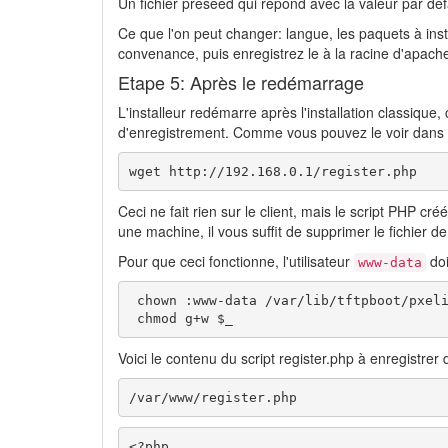
Un fichier preseed qui répond avec la valeur par déf
Ce que l'on peut changer: langue, les paquets à insta
convenance, puis enregistrez le à la racine d'apach
Etape 5: Après le redémarrage
L'installeur redémarre après l'installation classique
d'enregistrement. Comme vous pouvez le voir dans l
wget http://192.168.0.1/register.php
Ceci ne fait rien sur le client, mais le script PHP c
une machine, il vous suffit de supprimer le fichier de
Pour que ceci fonctionne, l'utilisateur
doi
www-data
 chown :www-data /var/lib/tftpboot/pxeli
 chmod g+w $_
Voici le contenu du script register.php à enregistrer
/var/www/register.php 
<?php