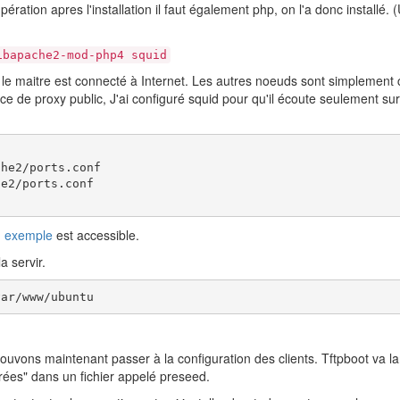
ération apres l'installation il faut également php, on l'a donc installé. (U
ibapache2-mod-php4 squid
le maitre est connecté à Internet. Les autres noeuds sont simplement 
e de proxy public, J'ai configuré squid pour qu'il écoute seulement sur e
he2/ports.conf

e2/ports.conf

n
exemple
est accessible.
a servir.
var/www/ubuntu
ouvons maintenant passer à la configuration des clients. Tftpboot va lan
rées" dans un fichier appelé preseed.