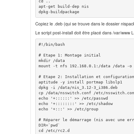
cd ..

apt-get build-dep nis

dpkg-buildpackage
Copiez le .deb (qui se trouve dans le dossier nispac
Le script post-install doit être placé dans /var/www
#!/bin/bash

# Etape 1: Montage initial

mkdir /data

mount -t nfs 192.168.0.1:/data /data -o 
# Etape 2: Installation et configuration
aptitude -y install portmap libslp1

dpkg -i /data/nis_3.12-3_i386.deb

cp /data/nsswitch.conf /etc/nsswitch.con
echo '+::::::' >> /etc/passwd

echo '+::::::::' >> /etc/shadow

echo '+:::' >> /etc/group

# Réparer le démarrage (nis avec une err
DIR=`pwd`

cd /etc/rc2.d
