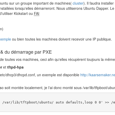
'Ubuntu sur un groupe important de machines(
cluster
). Il faudra instal
t installées lorsqu'elles démarreront. Nous utiliserons Ubuntu Dapper. L
d'utiliser Kickstart ou
FAI
en)
xemple
ou bien toutes les machines doivent recevoir une IP publique.
P & du démarrage par PXE
de toutes vos machines, ceci afin qu'elles récupèrent toujours la même
er
et
tftpd-hpa
er /etc/dhcp3/dhcpd.conf, un exemple est disponible
http://kaarsemaker.ne
soit montée localement, je l'ai donc monté sous /var/lib/tftpboot/ubu
 /var/lib/tftpboot/ubuntu/ auto defaults,loop 0 0' >> /e