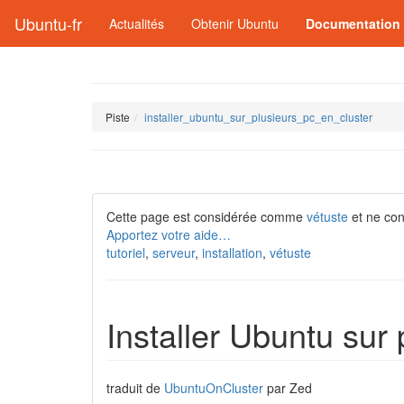
Ubuntu-fr
Actualités
Obtenir Ubuntu
Documentation
Piste
installer_ubuntu_sur_plusieurs_pc_en_cluster
Cette page est considérée comme
vétuste
et ne cont
Apportez votre aide…
tutoriel
,
serveur
,
installation
,
vétuste
Installer Ubuntu sur 
traduit de
UbuntuOnCluster
par Zed