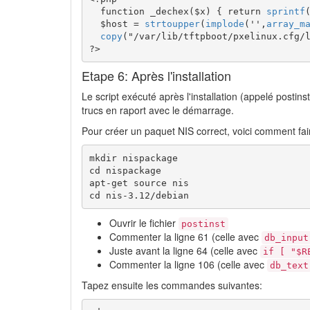
function
 _dechex
(
$x
)
{
return
sprintf
$host
=
strtoupper
(
implode
(
''
,
array_m
copy
(
"/var/lib/tftpboot/pxelinux.cfg/
?>
Etape 6: Après l'installation
Le script exécuté après l'installation (appelé postinsta
trucs en raport avec le démarrage.
Pour créer un paquet NIS correct, voici comment fair
mkdir nispackage

cd nispackage

apt-get source nis

cd nis-3.12/debian
Ouvrir le fichier
postinst
Commenter la ligne 61 (celle avec
db_input
Juste avant la ligne 64 (celle avec
if [ "$
Commenter la ligne 106 (celle avec
db_text
Tapez ensuite les commandes suivantes: