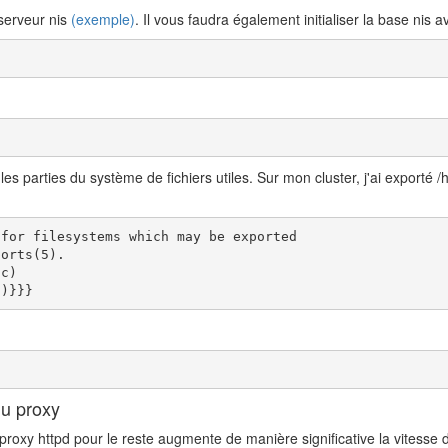
e serveur nis
(exemple)
. Il vous faudra également initialiser la base nis a
r les parties du système de fichiers utiles. Sur mon cluster, j'ai exporté
for filesystems which may be exported

orts(5).

c)

c)}}}
du proxy
 un proxy httpd pour le reste augmente de manière significative la vitess