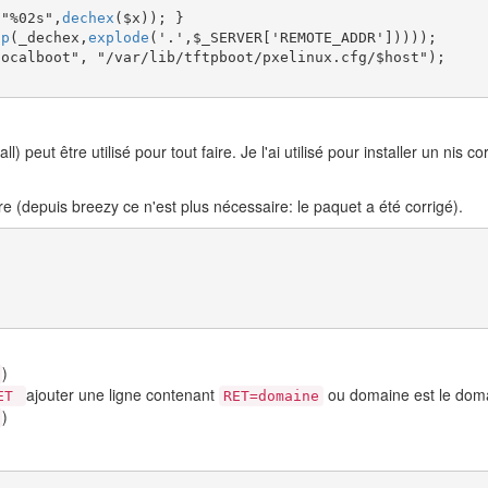
(
"
%02s
"
,
dechex
(
$x
)
)
;
}
ap
(
_dechex
,
explode
(
'.'
,
$_SERVER
[
'REMOTE_ADDR'
]
)
)
)
)
;
localboot"
,
"/var/lib/tftpboot/pxelinux.cfg/
$host
"
)
;
ll) peut être utilisé pour tout faire. Je l'ai utilisé pour installer un nis
e (depuis breezy ce n'est plus nécessaire: le paquet a été corrigé).
)
ajouter une ligne contenant
ou domaine est le doma
RET
RET=domaine
)