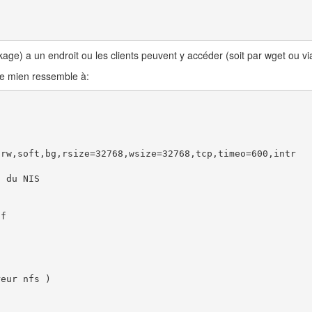
kage) a un endroit ou les clients peuvent y accéder (soit par wget ou v
 Le mien ressemble à:
rw,soft,bg,rsize=32768,wsize=32768,tcp,timeo=600,intr

 du NIS

f

eur nfs )
