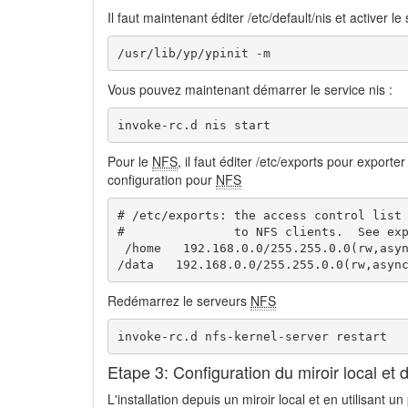
Il faut maintenant éditer /etc/default/nis et activer l
/usr/lib/yp/ypinit -m
Vous pouvez maintenant démarrer le service nis :
invoke-rc.d nis start
Pour le
NFS
, il faut éditer /etc/exports pour exporte
configuration pour
NFS
# /etc/exports: the access control list 
#               to NFS clients.  See exp
 /home   192.168.0.0/255.255.0.0(rw,asyn
/data   192.168.0.0/255.255.0.0(rw,asyn
Redémarrez le serveurs
NFS
invoke-rc.d nfs-kernel-server restart
Etape 3: Configuration du miroir local et 
L'installation depuis un miroir local et en utilisant