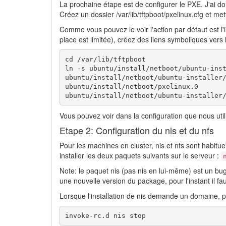
La prochaine étape est de configurer le PXE. J'ai do
Créez un dossier /var/lib/tftpboot/pxelinux.cfg et met
Comme vous pouvez le voir l'action par défaut est l'in
place est limitée), créez des liens symboliques vers l
cd /var/lib/tftpboot

ln -s ubuntu/install/netboot/ubuntu-inst
ubuntu/install/netboot/ubuntu-installer/
ubuntu/install/netboot/pxelinux.0 

ubuntu/install/netboot/ubuntu-installer
Vous pouvez voir dans la configuration que nous util
Etape 2: Configuration du nis et du nfs
Pour les machines en cluster, nis et nfs sont habituel
installer les deux paquets suivants sur le serveur :
Note: le paquet nis (pas nis en lui-même) est un bu
une nouvelle version du package, pour l'instant il fau
Lorsque l'installation de nis demande un domaine, 
invoke-rc.d nis stop