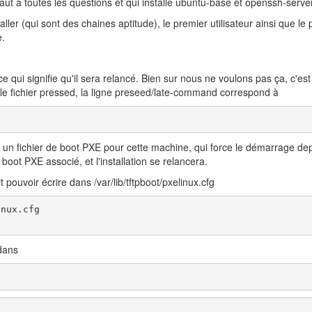
aut a toutes les questions et qui installe ubuntu-base et openssh-serve
ller (qui sont des chaines aptitude), le premier utilisateur ainsi que le
e.
, ce qui signifie qu'il sera relancé. Bien sur nous ne voulons pas ça, c'e
e fichier pressed, la ligne preseed/late-command correspond à
réé un fichier de boot PXE pour cette machine, qui force le démarrage depu
 boot PXE associé, et l'installation se relancera.
t pouvoir écrire dans /var/lib/tftpboot/pxelinux.cfg
nux.cfg

 dans