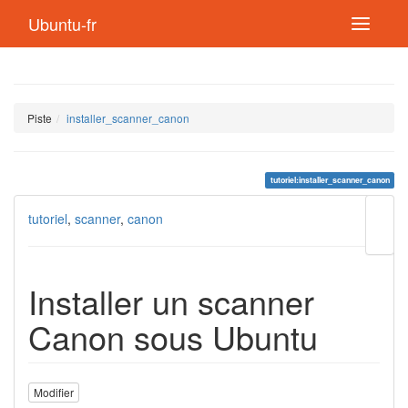
Ubuntu-fr
Piste
installer_scanner_canon
tutoriel:installer_scanner_canon
Modif
tutoriel
,
scanner
,
canon
cette
page
Lien
de
Installer un scanner
retou
Canon sous Ubuntu
Modifier