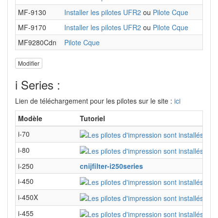
MF-9130
Installer les pilotes UFR2
ou
Pilote Cque
MF-9170
Installer les pilotes UFR2
ou
Pilote Cque
MF9280Cdn
Pilote Cque
Modifier
i Series :
Lien de téléchargement pour les pilotes sur le site :
ici
Modèle
Tutoriel
i-70
i-80
i-250
cnijfilter-i250series
i-450
i-450X
i-455