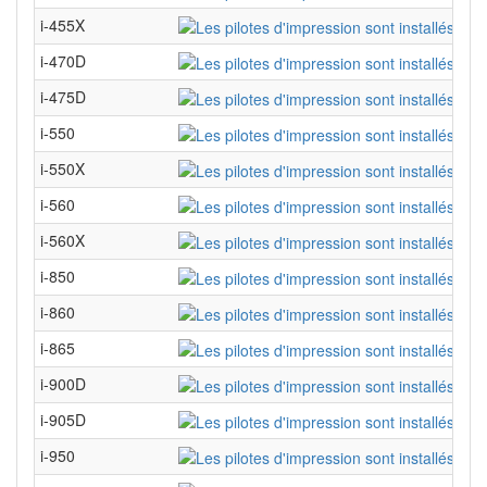
i-455X
i-470D
i-475D
i-550
i-550X
i-560
i-560X
i-850
i-860
i-865
i-900D
i-905D
i-950