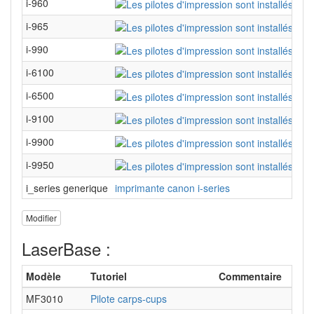
i-960
i-965
i-990
i-6100
i-6500
i-9100
i-9900
i-9950
i_series generique
imprimante canon i-series
Modifier
LaserBase :
Modèle
Tutoriel
Commentaire
MF3010
Pilote carps-cups