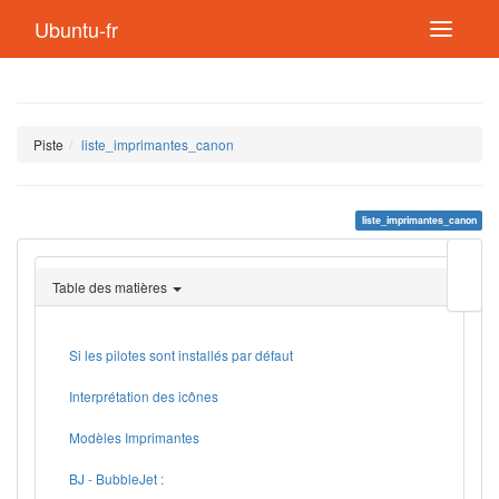
Ubuntu-fr
Piste
liste_imprimantes_canon
liste_imprimantes_canon
Modif
cette
Table des matières
page
Lien
de
retou
Si les pilotes sont installés par défaut
Interprétation des icônes
Modèles Imprimantes
BJ - BubbleJet :