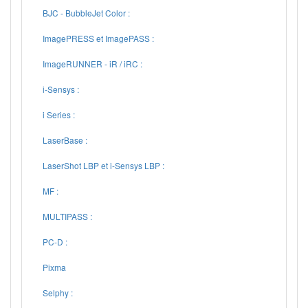
BJC - BubbleJet Color :
ImagePRESS et ImagePASS :
ImageRUNNER - iR / iRC :
i-Sensys :
i Series :
LaserBase :
LaserShot LBP et i-Sensys LBP :
MF :
MULTIPASS :
PC-D :
Pixma
Selphy :