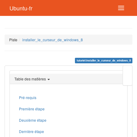
Ubuntu-fr
Piste
installer_le_curseur_de_windows_8
tutoriel:installer_le_curseur_de_windows_8
Modif
cette
Table des matières
page
Lien
de
retou
Pré-requis
Première étape
Deuxième étape
Dernière étape