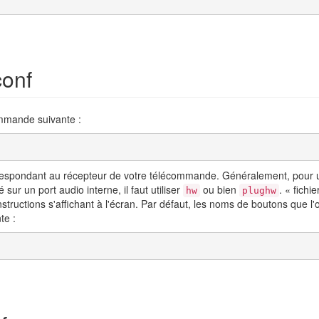
conf
 commande suivante :
espondant au récepteur de votre télécommande. Généralement, pour un ré
sur un port audio interne, il faut utiliser
ou bien
. « fichi
hw
plughw
instructions s'affichant à l'écran. Par défaut, les noms de boutons que l'
te :