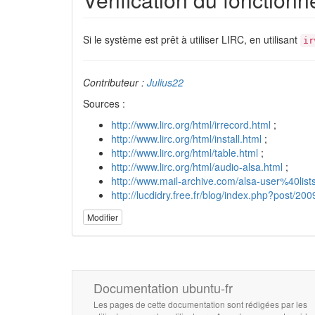
Si le système est prêt à utiliser LIRC, en utilisant
ir
Contributeur :
Julius22
Sources :
http://www.lirc.org/html/irrecord.html
;
http://www.lirc.org/html/install.html
;
http://www.lirc.org/html/table.html
;
http://www.lirc.org/html/audio-alsa.html
;
http://www.mail-archive.com/alsa-user%40lis
http://lucdidry.free.fr/blog/index.php?po
Modifier
Documentation ubuntu-fr
Les pages de cette documentation sont rédigées par les