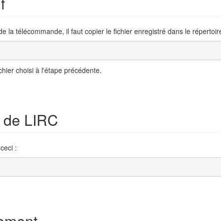
f
la télécommande, il faut copier le fichier enregistré dans le répertoire
ichier choisi à l'étape précédente.
 de LIRC
ceci :
nement