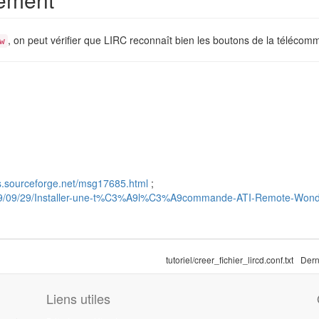
, on peut vérifier que LIRC reconnaît bien les boutons de la téléco
w
ts.sourceforge.net/msg17685.html
;
st/2009/09/29/Installer-une-t%C3%A9l%C3%A9commande-ATI-Remote-Won
tutoriel/creer_fichier_lircd.conf.txt
Dern
Liens utiles