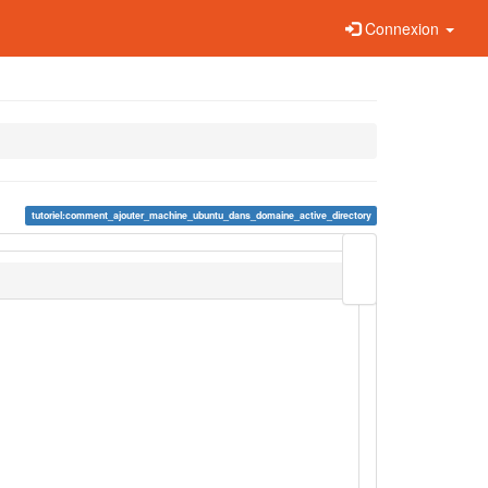
Connexion
tutoriel:comment_ajouter_machine_ubuntu_dans_domaine_active_directory
Modifier
cette
page
Liens
de
retour