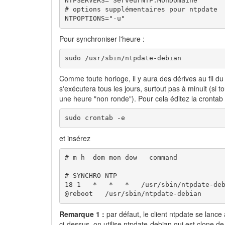
NTPSERVERS="ServeurNTP.MonDomaine"

# options supplémentaires pour ntpdate

NTPOPTIONS="-u"
Pour synchroniser l'heure :
sudo /usr/sbin/ntpdate-debian
Comme toute horloge, il y aura des dérives au fil d
s'exécutera tous les jours, surtout pas à minuit (si 
une heure "non ronde"). Pour cela éditez la crontab de
sudo crontab -e
et insérez
# m h  dom mon dow   command

# SYNCHRO NTP

18 1   *   *   *   /usr/sbin/ntpdate-deb
@reboot   /usr/sbin/ntpdate-debian
Remarque 1 :
par défaut, le client ntpdate se lan
ci-dessus, on utilise ntpdate-debian qui est clone d