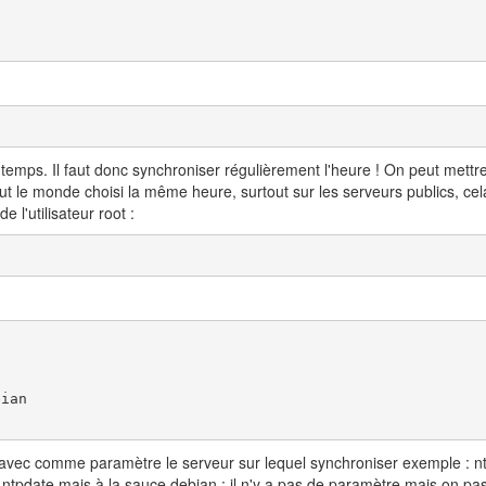
u temps. Il faut donc synchroniser régulièrement l'heure ! On peut me
tout le monde choisi la même heure, surtout sur les serveurs publics, cel
 l'utilisateur root :
ian

ce avec comme paramètre le serveur sur lequel synchroniser exemple : 
e ntpdate mais à la sauce debian : il n'y a pas de paramètre mais on pas