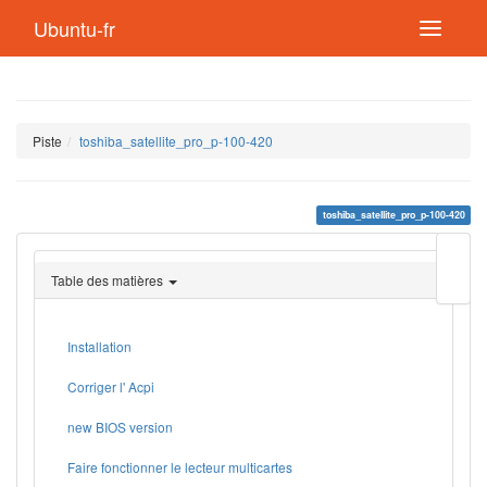
Ubuntu-fr
Piste
toshiba_satellite_pro_p-100-420
toshiba_satellite_pro_p-100-420
Modif
cette
Table des matières
page
Lien
de
retou
Installation
Corriger l' Acpi
new BIOS version
Faire fonctionner le lecteur multicartes