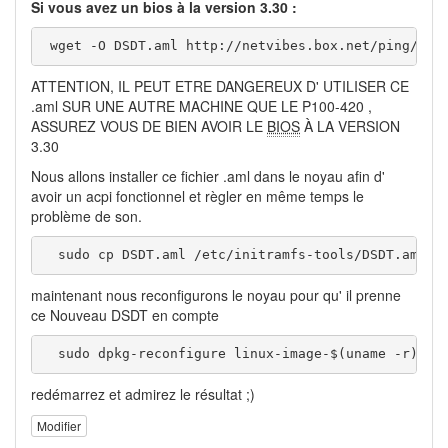
Si vous avez un bios à la version 3.30 :
 wget -O DSDT.aml http://netvibes.box.net/ping/dow
ATTENTION, IL PEUT ETRE DANGEREUX D' UTILISER CE
.aml SUR UNE AUTRE MACHINE QUE LE P100-420 ,
ASSUREZ VOUS DE BIEN AVOIR LE
BIOS
À LA VERSION
3.30
Nous allons installer ce fichier .aml dans le noyau afin d'
avoir un acpi fonctionnel et règler en même temps le
problème de son.
  sudo cp DSDT.aml /etc/initramfs-tools/DSDT.aml
maintenant nous reconfigurons le noyau pour qu' il prenne
ce Nouveau DSDT en compte
  sudo dpkg-reconfigure linux-image-$(uname -r)
redémarrez et admirez le résultat ;)
Modifier