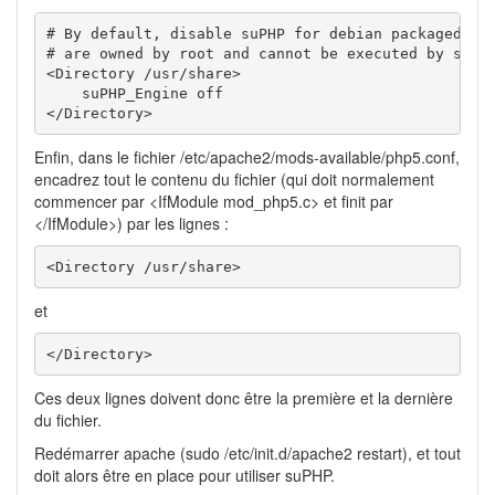
# By default, disable suPHP for debian packaged web
# are owned by root and cannot be executed by suPHP
<Directory /usr/share>

    suPHP_Engine off

</Directory>
Enfin, dans le fichier /etc/apache2/mods-available/php5.conf,
encadrez tout le contenu du fichier (qui doit normalement
commencer par <IfModule mod_php5.c> et finit par
</IfModule>) par les lignes :
<Directory /usr/share>
et
</Directory>
Ces deux lignes doivent donc être la première et la dernière
du fichier.
Redémarrer apache (sudo /etc/init.d/apache2 restart), et tout
doit alors être en place pour utiliser suPHP.