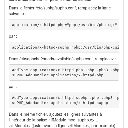
Dans le fichier /etc/suphp/suphp.conf, remplacez la ligne
suivante :
application/x-httpd-php="php:/usr/bin/php-cgi"
par :
application/x-httpd-suphp="php:/usr/bin/php-cgi"
Dans /etc/apache2/mods-available/suphp.conf, remplacez :
AddType application/x-httpd-php .php .php3 .php4 .p
suPHP_AddHandler application/x-httpd-php
par :
AddType application/x-httpd-suphp .php .php3 .php4 
suPHP_AddHandler application/x-httpd-suphp
Dans le même fichier, ajoutez les lignes suivantes à
l'intérieur de la balise <IfModule mod_suphp.c>…
</IfModule> (juste avant la ligne </IfModule>, par exemple) :