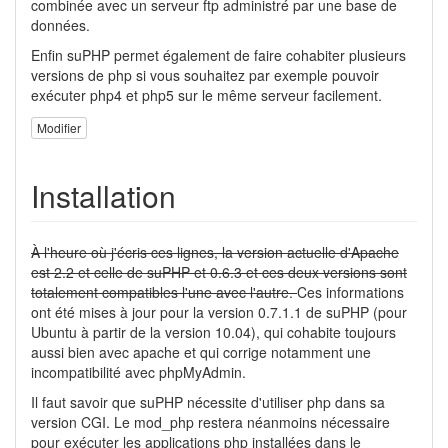
combinée avec un serveur ftp administré par une base de
données.
Enfin suPHP permet également de faire cohabiter plusieurs
versions de php si vous souhaitez par exemple pouvoir
exécuter php4 et php5 sur le même serveur facilement.
Modifier
Installation
À l'heure où j'écris ces lignes, la version actuelle d'Apache
est 2.2 et celle de suPHP et 0.6.3 et ces deux versions sont
totalement compatibles l'une avec l'autre.
Ces informations
ont été mises à jour pour la version 0.7.1.1 de suPHP (pour
Ubuntu à partir de la version 10.04), qui cohabite toujours
aussi bien avec apache et qui corrige notamment une
incompatibilité avec phpMyAdmin.
Il faut savoir que suPHP nécessite d'utiliser php dans sa
version CGI. Le mod_php restera néanmoins nécessaire
pour exécuter les applications php installées dans le