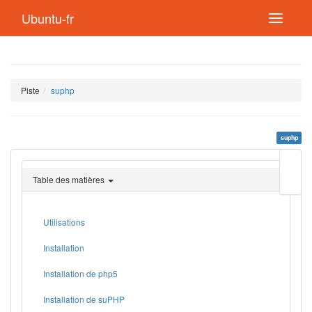
Ubuntu-fr
Piste
suphp
suphp
Modif
cette
Table des matières
page
Lien
de
retou
Utilisations
Installation
Installation de php5
Installation de suPHP