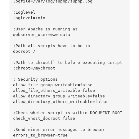
logfile=/var/log/suphp/suphp.log

;Loglevel

loglevel=info

;User Apache is running as

webserver_user=www-data

;Path all scripts have to be in

docroot=/

;Path to chroot() to before executing script

;chroot=/mychroot

; Security options

allow_file_group_writeable=false

allow_file_others_writeable=false

allow_directory_group_writeable=false

allow_directory_others_writeable=false

;Check wheter script is within DOCUMENT_ROOT

check_vhost_docroot=false

;Send minor error messages to browser

errors_to_browser=true
