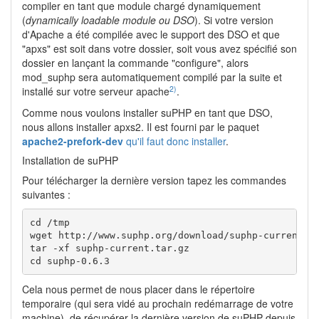
compiler en tant que module chargé dynamiquement
(
dynamically loadable module ou DSO
). Si votre version
d'Apache a été compilée avec le support des DSO et que
"apxs" est soit dans votre dossier, soit vous avez spécifié son
dossier en lançant la commande "configure", alors
mod_suphp sera automatiquement compilé par la suite et
2)
installé sur votre serveur apache
.
Comme nous voulons installer suPHP en tant que DSO,
nous allons installer apxs2. Il est fourni par le paquet
apache2-prefork-dev
qu'il faut donc installer
.
Installation de suPHP
Pour télécharger la dernière version tapez les commandes
suivantes :
cd /tmp

wget http://www.suphp.org/download/suphp-current.ta
tar -xf suphp-current.tar.gz

cd suphp-0.6.3
Cela nous permet de nous placer dans le répertoire
temporaire (qui sera vidé au prochain redémarrage de votre
machine), de récupérer la dernière version de suPHP depuis