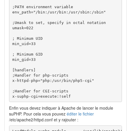
;PATH environment variable

env_path="/bin:/usr/bin:/usr/sbin:/sbin"

;Umask to set, specify in octal notation

umask=022

; Minimum UID

min_uid=33

; Minimum GID

min_gid=33

[handlers]

;Handler for php-scripts

x-httpd-php="php:/usr/bin/php5-cgi"

;Handler for CGI-scripts

x-suphp-cgi=execute:!self
Enfin vous devez indiquer à Apache de lancer le module
suPHP. Pour cela vous pouvez
éditer le fichier
/etc/apache2/httpd.conf et y rajouter :