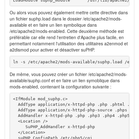
LoadModule suphp_module       /usr/lib/apache2/mod
Ou alors vous pouvez également mettre cette directive dans
un fichier suphp.load dans le dossier /etc/apache2/mods-
available et en faire un lien symbolique dans
/etc/apache2/mods-enabled. Cette deuxième méthode est
préférable car elle rend l'entretien d'Apache plus facile, en
permettant notamment l'utilisation des utilitaires a2enmod et
a2dismod pour activer et désactiver suPHP.
ln -s /etc/apache2/mods-available/suphp.load /etc/
De même, vous pouvez créer un fichier /etc/apache2/mods-
available/suphp.conf et en faire un lien symoblique dans
mods-enabled, contenant la configuration suivante :
<IfModule mod_suphp.c>

  AddType application/x-httpd-php .php .phtml .php3
  AddType application/x-httpd-php-source .phps

  AddHandler x-httpd-php .php .php3 .php4 .php5

  <Location />

     SuPHP_AddHandler x-httpd-php

  </Location>

  suPHP_ConfigPath /etc/php5/cgi
