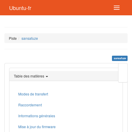
Ubuntu-fr
Piste
sansafuze
sansafuze
Modif
cette
Table des matières
page
Lien
de
retou
Modes de transfert
Raccordement
Informations générales
Mise à jour du firmware