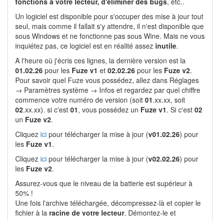
fonctions à votre lecteur, d'éliminer des bugs
, etc..
Un logiciel est disponible pour s'occuper des mise à jour tout
seul, mais comme il fallait s'y attendre, il n'est disponible que
sous Windows et ne fonctionne pas sous Wine. Mais ne vous
inquiétez pas, ce logiciel est en réalité assez
inutile
.
A l'heure où j'écris ces lignes, la dernière version est la
01.02.26
pour les
Fuze v1
et
02.02.26
pour les
Fuze v2
.
Pour savoir quel Fuze vous possédez, allez dans Réglages
→ Paramètres système → Infos et regardez par quel chiffre
commence votre numéro de version (soit
01
.xx.xx, soit
02
.xx.xx). si c'est
01
, vous possédez un
Fuze v1
. Si c'est
02
un
Fuze v2
.
Cliquez
ici
pour télécharger la mise à jour (
v01.02.26
) pour
les
Fuze v1
.
Cliquez
ici
pour télécharger la mise à jour (
v02.02.26
) pour
les
Fuze v2
.
Assurez-vous que le niveau de la batterie est supérieur à
50% !
Une fois l'archive téléchargée, décompressez-là et copier le
fichier à la
racine de votre lecteur
. Démontez-le et