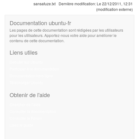
sansafuze.txt
Dernière modification:
Le 22/12/2011, 12:31
(modification externe)
Documentation ubuntu-fr
Les pages de cette documentation sont rédigées par les utilisateurs
pour les utilisateurs. Apportez-nous votre aide pour améliorer le
contenu de cette documentation.
Liens utiles
Débuter sur Ubuntu
Participer à la documentation
Documentation hors ligne
Télécharger Ubuntu
Obtenir de l'aide
Chercher de l'aide
Consulter la documentation
Consulter le Forum
Lisez le guide