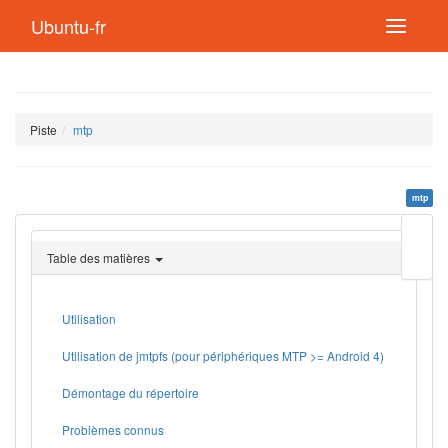
Ubuntu-fr
Piste
mtp
mtp
Modif
cette
Table des matières
page
Lien
de
retou
Utilisation
Utilisation de jmtpfs (pour périphériques MTP >= Android 4)
Démontage du répertoire
Problèmes connus