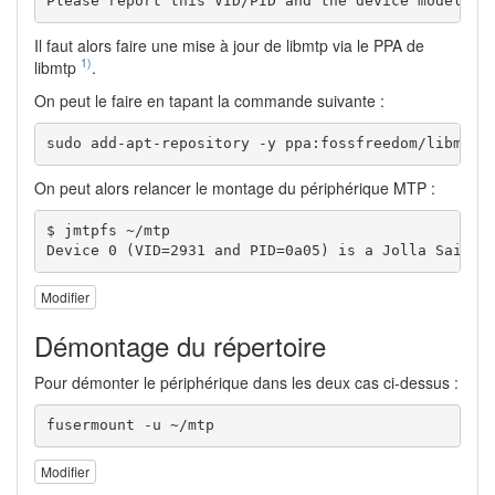
Please report this VID/PID and the device model to
Il faut alors faire une mise à jour de libmtp via le PPA de
1)
libmtp
.
On peut le faire en tapant la commande suivante :
sudo add-apt-repository -y ppa:fossfreedom/libmtp 
On peut alors relancer le montage du périphérique MTP :
$ jmtpfs ~/mtp

Device 0 (VID=2931 and PID=0a05) is a Jolla Sailfi
Modifier
Démontage du répertoire
Pour démonter le périphérique dans les deux cas ci-dessus :
fusermount -u ~/mtp
Modifier