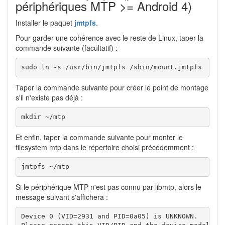
périphériques MTP >= Android 4)
Installer le paquet
jmtpfs
.
Pour garder une cohérence avec le reste de Linux, taper la
commande suivante (facultatif) :
sudo ln -s /usr/bin/jmtpfs /sbin/mount.jmtpfs
Taper la commande suivante pour créer le point de montage
s'il n'existe pas déjà :
mkdir ~/mtp
Et enfin, taper la commande suivante pour monter le
filesystem mtp dans le répertoire choisi précédemment :
jmtpfs ~/mtp
Si le périphérique MTP n'est pas connu par libmtp, alors le
message suivant s'affichera :
Device 0 (VID=2931 and PID=0a05) is UNKNOWN.
