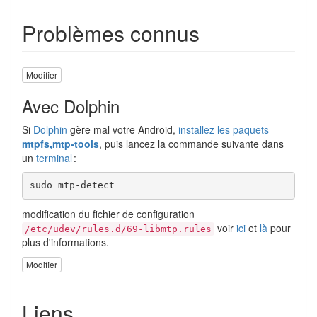
Problèmes connus
Modifier
Avec Dolphin
Si
Dolphin
gère mal votre Android,
installez les paquets
mtpfs,mtp-tools
, puis lancez la commande suivante dans
un
terminal
:
sudo
 mtp-detect
modification du fichier de configuration
voir
ici
et
là
pour
/etc/udev/rules.d/69-libmtp.rules
plus d'informations.
Modifier
Liens