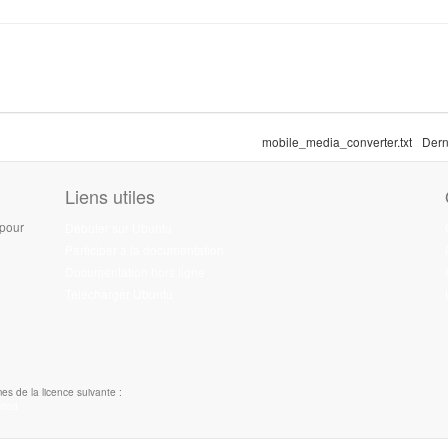
mobile_media_converter.txt
Dern
Liens utiles
 pour
Débuter sur Ubuntu
Participer à la documentation
Documentation hors ligne
Télécharger Ubuntu
es de la licence suivante :
rted