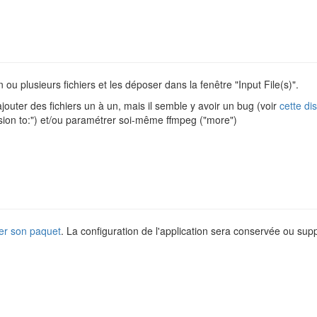
 ou plusieurs fichiers et les déposer dans la fenêtre "Input File(s)".
 ajouter des fichiers un à un, mais il semble y avoir un bug (voir
cette di
nversion to:") et/ou paramétrer soi-même ffmpeg ("more")
er son paquet
. La configuration de l'application sera conservée ou su